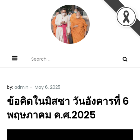
Skip
to
content
ข้อคิดบทเทศน์ประจำวัน โดย มงซินญอร์
ขอขอบคุณท่านที่เข้ามารับฟังพระวจนะพระเจ้า ขอพระเจ้า
Search
วิษณุ ธัญญอนันต์
ประทานพระพรแก่พวกท่านท้งหลายเทอญ
for:
by:
admin
ข้อคิดในมิสซา วันอังคารที่ 6
พฤษภาคม ค.ศ.2025