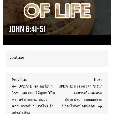
youtube
Post
Previous
Next
Previous
Next
Post
Post
UPDATE: ซิสเตอร์อนา
UPDATE: ตารางเวลา “ควัน”
navigation
โรซา เผย เวลาได้คุยกับโป๊ป
ผลการเลือกตั้งพระ
ฟรานซิส จะถามเสมอว่า
สันตะปาปา ลอยออกจาก
สถานการณ์ประเทศไทยเป็น
ปล่องไฟวัดน้อยซิสติน
อย่างไรบ้าง