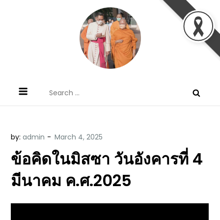
Skip
to
content
ข้อคิดบทเทศน์ประจำวัน โดย มงซินญอร์
ขอขอบคุณท่านที่เข้ามารับฟังพระวจนะพระเจ้า ขอพระเจ้า
Search
วิษณุ ธัญญอนันต์
ประทานพระพรแก่พวกท่านท้งหลายเทอญ
for:
by:
admin
ข้อคิดในมิสซา วันอังคารที่ 4
มีนาคม ค.ศ.2025