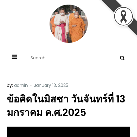
Skip
to
content
ข้อคิดบทเทศน์ประจำวัน โดย มงซินญอร์
ขอขอบคุณท่านที่เข้ามารับฟังพระวจนะพระเจ้า ขอพระเจ้า
Search
วิษณุ ธัญญอนันต์
ประทานพระพรแก่พวกท่านท้งหลายเทอญ
for:
by:
admin
ข้อคิดในมิสซา วันจันทร์ที่ 13
มกราคม ค.ศ.2025