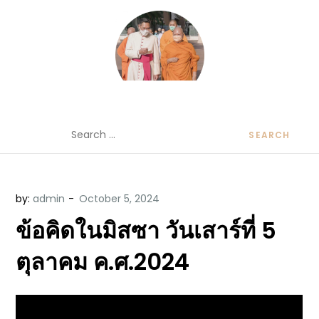
Skip
to
content
ข้อคิดบทเทศน์ประจำวัน โดย มงซินญอร์
ขอขอบคุณท่านที่เข้ามารับฟังพระวจนะพระเจ้า ขอพระเจ้า
Search
วิษณุ ธัญญอนันต์
ประทานพระพรแก่พวกท่านท้งหลายเทอญ
for:
by:
admin
ข้อคิดในมิสซา วันเสาร์ที่ 5
ตุลาคม ค.ศ.2024