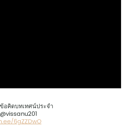
ข้อคิดบทเทศน์ประจำ
: @vissanu201
lin.ee/6gZZDwO