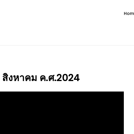
Hom
ำวัน โดย มงซินญอร์ วิษณุ ธัญญอน
วจนะพระเจ้า ขอพระเจ้าประทานพระพรแก่พวกท่านท้งหลายเทอญ
30 สิงหาคม ค.ศ.2024