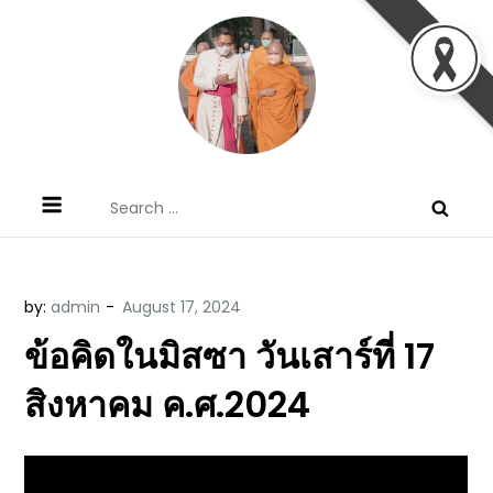
Skip
to
content
ข้อคิดบทเทศน์ประจำวัน โดย มงซินญอร์
ขอขอบคุณท่านที่เข้ามารับฟังพระวจนะพระเจ้า ขอพระเจ้า
Search
วิษณุ ธัญญอนันต์
ประทานพระพรแก่พวกท่านท้งหลายเทอญ
for:
by:
admin
ข้อคิดในมิสซา วันเสาร์ที่ 17
สิงหาคม ค.ศ.2024