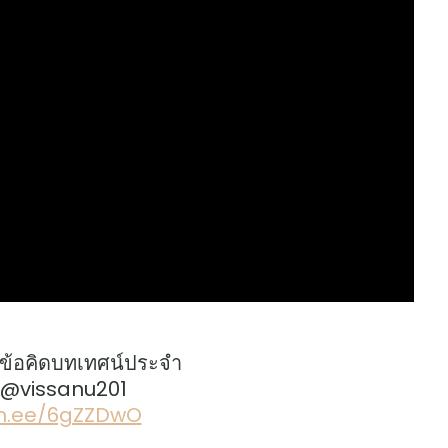
ข้อคิดบทเทศน์ประจำ
: @vissanu201
lin.ee/6gZZDwO