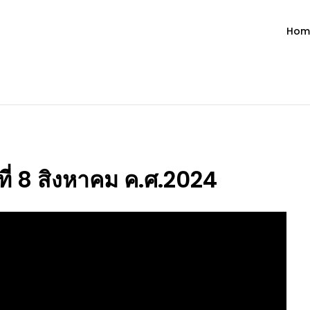
Hom
ำวัน โดย มงซินญอร์ วิษณุ ธัญญอน
วจนะพระเจ้า ขอพระเจ้าประทานพระพรแก่พวกท่านท้งหลายเทอญ
ที่ 8 สิงหาคม ค.ศ.2024