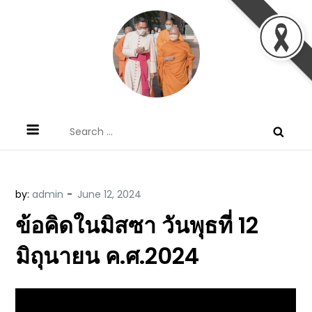
Skip
to
content
ข้อคิดบทเทศน์ประจำวัน โดย มงซินญอร์
ขอขอบคุณท่านที่เข้ามารับฟังพระวจนะพระเจ้า ขอพระเจ้า
Search
วิษณุ ธัญญอนันต์
ประทานพระพรแก่พวกท่านท้งหลายเทอญ
for:
by:
admin
ข้อคิดในมิสซา วันพุธที่ 12
มิถุนายน ค.ศ.2024