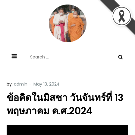
Skip
to
content
ข้อคิดบทเทศน์ประจำวัน โดย มงซินญอร์
ขอขอบคุณท่านที่เข้ามารับฟังพระวจนะพระเจ้า ขอพระเจ้า
Search
วิษณุ ธัญญอนันต์
ประทานพระพรแก่พวกท่านท้งหลายเทอญ
for:
by:
admin
ข้อคิดในมิสซา วันจันทร์ที่ 13
พฤษภาคม ค.ศ.2024