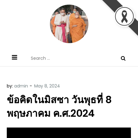
Skip
to
content
ข้อคิดบทเทศน์ประจำวัน โดย มงซินญอร์
ขอขอบคุณท่านที่เข้ามารับฟังพระวจนะพระเจ้า ขอพระเจ้า
Search
วิษณุ ธัญญอนันต์
ประทานพระพรแก่พวกท่านท้งหลายเทอญ
for:
by:
admin
ข้อคิดในมิสซา วันพุธที่ 8
พฤษภาคม ค.ศ.2024