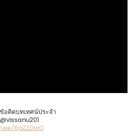
ข้อคิดบทเทศน์ประจำ
: @vissanu201
lin.ee/6gZZDwO