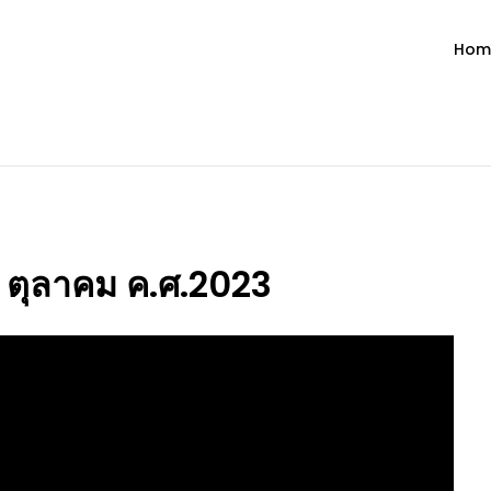
Hom
ำวัน โดย มงซินญอร์ วิษณุ ธัญญอน
วจนะพระเจ้า ขอพระเจ้าประทานพระพรแก่พวกท่านท้งหลายเทอญ
21 ตุลาคม ค.ศ.2023