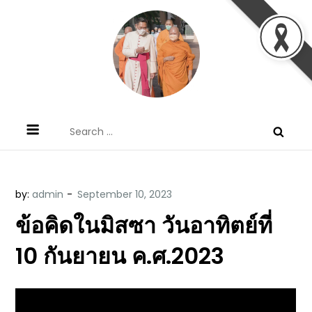
Skip
to
content
ข้อคิดบทเทศน์ประจำวัน โดย มงซินญอร์
ขอขอบคุณท่านที่เข้ามารับฟังพระวจนะพระเจ้า ขอพระเจ้า
Search
วิษณุ ธัญญอนันต์
ประทานพระพรแก่พวกท่านท้งหลายเทอญ
for:
by:
admin
ข้อคิดในมิสซา วันอาทิตย์ที่
10 กันยายน ค.ศ.2023