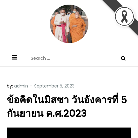
Skip
to
content
ข้อคิดบทเทศน์ประจำวัน โดย มงซินญอร์
ขอขอบคุณท่านที่เข้ามารับฟังพระวจนะพระเจ้า ขอพระเจ้า
Search
วิษณุ ธัญญอนันต์
ประทานพระพรแก่พวกท่านท้งหลายเทอญ
for:
by:
admin
ข้อคิดในมิสซา วันอังคารที่ 5
กันยายน ค.ศ.2023