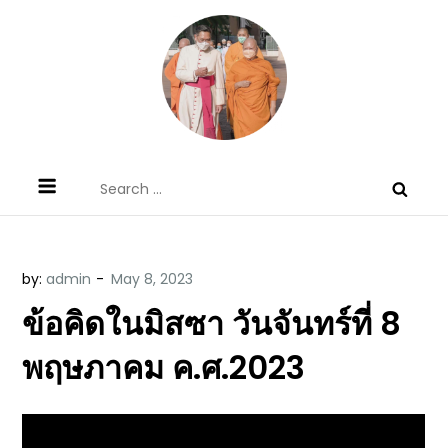
Skip
to
content
ข้อคิดบทเทศน์ประจำวัน โดย มงซินญอร์
ขอขอบคุณท่านที่เข้ามารับฟังพระวจนะพระเจ้า ขอพระเจ้า
Search
วิษณุ ธัญญอนันต์
ประทานพระพรแก่พวกท่านท้งหลายเทอญ
for:
by:
admin
ข้อคิดในมิสซา วันจันทร์ที่ 8
พฤษภาคม ค.ศ.2023