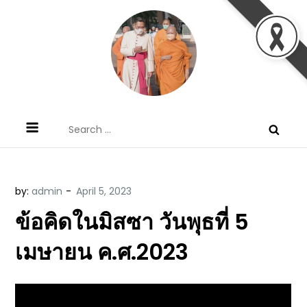
Skip
to
content
ข้อคิดบทเทศน์ประจำวัน โดย มงซินญอร์
ขอขอบคุณท่านที่เข้ามารับฟังพระวจนะพระเจ้า ขอพระเจ้า
Search
วิษณุ ธัญญอนันต์
ประทานพระพรแก่พวกท่านท้งหลายเทอญ
for:
by:
admin
ข้อคิดในมิสซา วันพุธที่ 5
เมษายน ค.ศ.2023