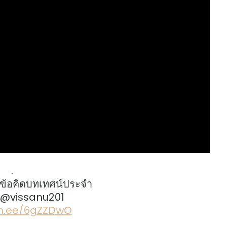
.
ข้อคิดบทเทศน์ประจำ
: @vissanu201
lin.ee/6gZZDwO