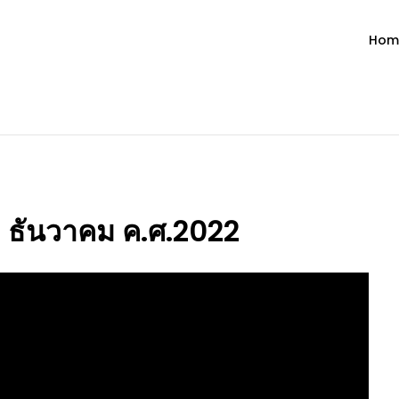
Hom
ำวัน โดย มงซินญอร์ วิษณุ ธัญญอน
วจนะพระเจ้า ขอพระเจ้าประทานพระพรแก่พวกท่านท้งหลายเทอญ
10 ธันวาคม ค.ศ.2022