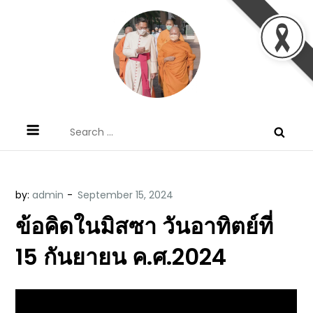
Skip
to
content
ข้อคิดบทเทศน์ประจำวัน โดย มงซินญอร์
ขอขอบคุณท่านที่เข้ามารับฟังพระวจนะพระเจ้า ขอพระเจ้า
Search
วิษณุ ธัญญอนันต์
ประทานพระพรแก่พวกท่านท้งหลายเทอญ
for:
by:
admin
ข้อคิดในมิสซา วันอาทิตย์ที่
15 กันยายน ค.ศ.2024