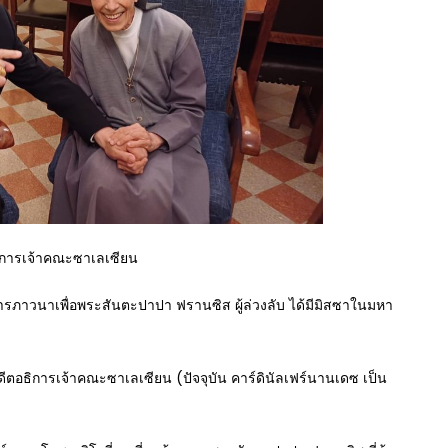
ธิการเจ้าคณะซาเลเซียน
ห่งการภาวนาเพื่อพระสันตะปาปา ฟรานซิส ผู้ล่วงลับ ได้มีมิสซาในมหา
อดีตอธิการเจ้าคณะซาเลเซียน (ปัจจุบัน คาร์ดินัลเฟร์นานเดซ เป็น