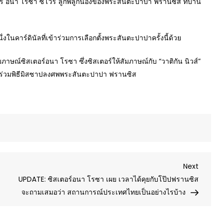
อร์ อนา โรซา ซิโวรี่ ลูกพี่ลูกน้องของพระสันตะปาปา ฟรานซิส ที่บ้าน
นึ่งในคาร์ดินัลที่เข้าร่วมการเลือกตั้งพระสันตะปาปาครั้งนี้ด้วย
ภาษณ์ซิสเตอร์อนา โรซา ซึ่งซิสเตอร์ให้สัมภาษณ์กับ “วาติกัน นิวส์”
งแต่มาร่วมพิธีมิสซาปลงศพพระสันตะปาปา ฟรานซิส
Next
Next
Post
UPDATE: ซิสเตอร์อนา โรซา เผย เวลาได้คุยกับโป๊ปฟรานซิส
จะถามเสมอว่า สถานการณ์ประเทศไทยเป็นอย่างไรบ้าง