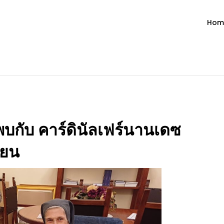
Hom
ำวัน โดย มงซินญอร์ วิษณุ ธัญญอน
วจนะพระเจ้า ขอพระเจ้าประทานพระพรแก่พวกท่านท้งหลายเทอญ
บกับ คาร์ดินัลเฟร์นานเดซ
ียน