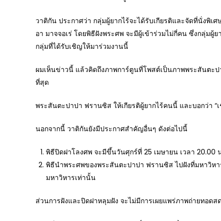
วาติกัน ประกาศว่า กลุ่มผู้ยากไร้จะได้รับเกียรติและจัดที่นั
อา มาจจอเร่ โดยพิธีฝังพระศพ จะมีผู้เข้าร่วมไม่กี่คน ซึ่งกลุ
กลุ่มที่ได้รับเชิญให้มาร่วมงานนี้
ผมเห็นข่าวนี้ แล้วคิดถึงภาพการ์ตูนที่โพสต์เป็นภาพพระสันตะปา
ที่สุด
พระสันตะปาปา ฟรานซิส ให้เกียรติผู้ยากไร้คนนี้ และบอกว่า “เ
นอกจากนี้ วาติกันยังมีประกาศสำคัญอื่นๆ ดังต่อไปนี้
พิธีปิดฝาโลงศพ จะมีขึ้นวันศุกร์ที่ 25 เมษายน เวลา 20.00 
พิธีนำพระศพของพระสันตะปาปา ฟรานซิส ไปฝังที่มหาวิหา
มหาวิหารเท่านั้น
ส่วนการฝังและปิดฝาหลุมฝัง จะไม่มีการเผยแพร่ภาพถ่ายทอดสด