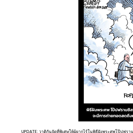
UPDATE: วาติกันจัดที่พิเศษให้ผู้ยากไร้ในพิธีฝังพระศพโป๊ปฟรา