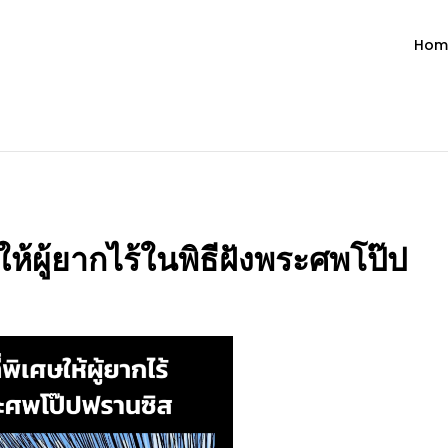
Hom
ำวัน โดย มงซินญอร์ วิษณุ ธัญญอน
วจนะพระเจ้า ขอพระเจ้าประทานพระพรแก่พวกท่านท้งหลายเทอญ
ให้ผู้ยากไร้ในพิธีฝังพระศพโป๊ป