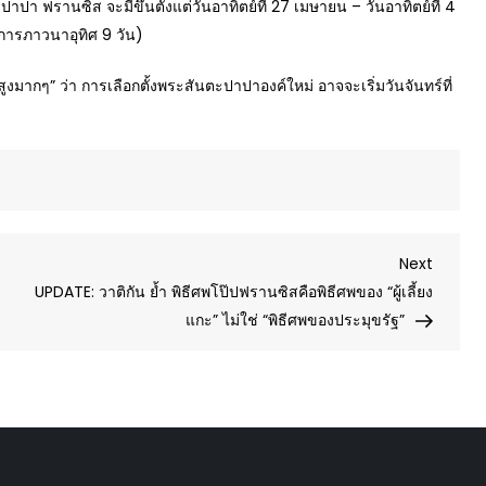
ปา ฟรานซิส จะมีขึ้นตั้งแต่วันอาทิตย์ที่ 27 เมษายน – วันอาทิตย์ที่ 4
การภาวนาอุทิศ 9 วัน)
มากๆ” ว่า การเลือกตั้งพระสันตะปาปาองค์ใหม่ อาจจะเริ่มวันจันทร์ที่
Next
Next
Post
UPDATE: วาติกัน ย้ำ พิธีศพโป๊ปฟรานซิสคือพิธีศพของ “ผู้เลี้ยง
แกะ” ไม่ใช่ “พิธีศพของประมุขรัฐ”