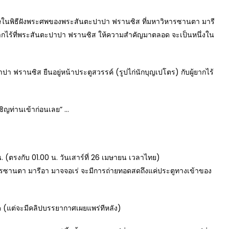
่งพิเศษในพิธีฝังพระศพของพระสันตะปาปา ฟรานซิส ที่มหาวิหารซานตา มารี
่มผู้ยากไร้ที่พระสันตะปาปา ฟรานซิส ให้ความสำคัญมาตลอด จะเป็นหนึ่งใน
ปา ฟรานซิส ยืนอยู่หน้าประตูสวรรค์ (รูปไก่นักบุญเปโตร) กับผู้ยากไร้
ชิญท่านเข้าก่อนเลย” …
น. (ตรงกับ 01.00 น. วันเสาร์ที่ 26 เมษายน เวลาไทย)
รซานตา มารีอา มาจจอเร่ จะมีการถ่ายทอดสดถึงแค่ประตูทางเข้าของ
 (แต่จะมีคลิปบรรยากาศเผยแพร่ทีหลัง)