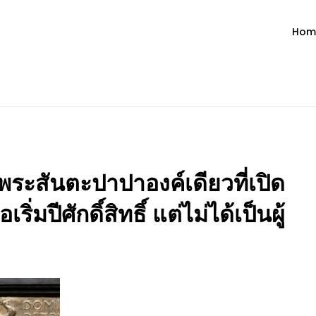
Hom
ำวัน โดย มงซินญอร์ วิษณุ ธัญญอน
วจนะพระเจ้า ขอพระเจ้าประทานพระพรแก่พวกท่านท้งหลายเทอญ
ระสันตะปาปาองค์เดียวที่เปิด
ริ่มปีศักดิ์สิทธิ์ แต่ไม่ได้เป็นผู้