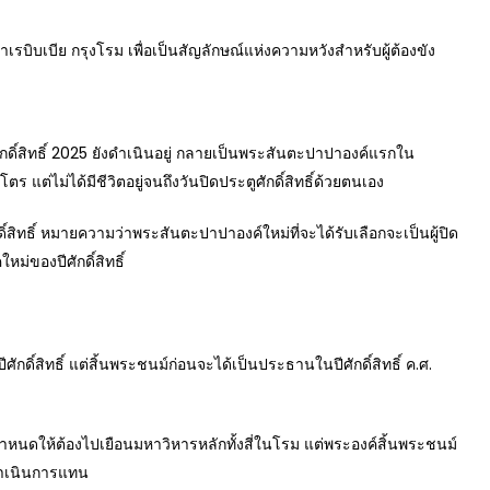
ำเรบิบเบีย กรุงโรม เพื่อเป็นสัญลักษณ์แห่งความหวังสำหรับผู้ต้องขัง
์สิทธิ์ 2025 ยังดำเนินอยู่ กลายเป็นพระสันตะปาปาองค์แรกใน
ตร แต่ไม่ได้มีชีวิตอยู่จนถึงวันปิดประตูศักดิ์สิทธิ์ด้วยตนเอง
สิทธิ์ หมายความว่าพระสันตะปาปาองค์ใหม่ที่จะได้รับเลือกจะเป็นผู้ปิด
หม่ของปีศักดิ์สิทธิ์
ักดิ์สิทธิ์ แต่สิ้นพระชนม์ก่อนจะได้เป็นประธานในปีศักดิ์สิทธิ์ ค.ศ.
กำหนดให้ต้องไปเยือนมหาวิหารหลักทั้งสี่ในโรม แต่พระองค์สิ้นพระชนม์
ู้ดำเนินการแทน