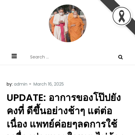
Skip
to
content
ข้อคิดบทเทศน์ประจำวัน โดย มงซินญอร์
ขอขอบคุณท่านที่เข้ามารับฟังพระวจนะพระเจ้า ขอพระเจ้า
Search
วิษณุ ธัญญอนันต์
ประทานพระพรแก่พวกท่านท้งหลายเทอญ
for:
by:
admin
UPDATE: อาการของโป๊ปยัง
คงที่ ดีขึ้นอย่างช้าๆ แต่ต่อ
เนื่อง แพทย์ค่อยๆลดการใช้