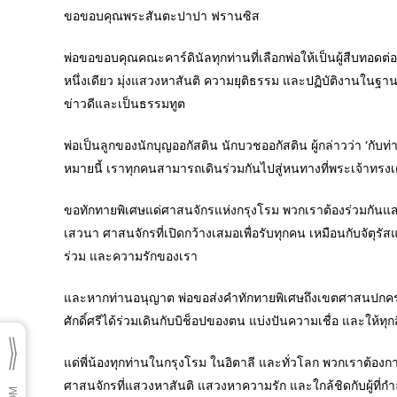
ขอขอบคุณพระสันตะปาปา ฟรานซิส
พ่อขอขอบคุณคณะคาร์ดินัลทุกท่านที่เลือกพ่อให้เป็นผู้สืบทอด
หนึ่งเดียว มุ่งแสวงหาสันติ ความยุติธรรม และปฏิบัติงานในฐานะ
ข่าวดีและเป็นธรรมทูต
พ่อเป็นลูกของนักบุญออกัสติน นักบวชออกัสติน ผู้กล่าวว่า ‘กับ
หมายนี้ เราทุกคนสามารถเดินร่วมกันไปสู่หนทางที่พระเจ้าทรงเ
ขอทักทายพิเศษแด่ศาสนจักรแห่งกรุงโรม พวกเราต้องร่วมกัน
เสวนา ศาสนจักรที่เปิดกว้างเสมอเพื่อรับทุกคน เหมือนกับจัตุรัส
ร่วม และความรักของเรา
และหากท่านอนุญาต พ่อขอส่งคำทักทายพิเศษถึงเขตศาสนปกครองอันเ
ศักดิ์ศรีได้ร่วมเดินกับบิช็อปของตน แบ่งปันความเชื่อ และให้ทุกสิ
แด่พี่น้องทุกท่านในกรุงโรม ในอิตาลี และทั่วโลก พวกเราต้อง
ศาสนจักรที่แสวงหาสันติ แสวงหาความรัก และใกล้ชิดกับผู้ที่กำ