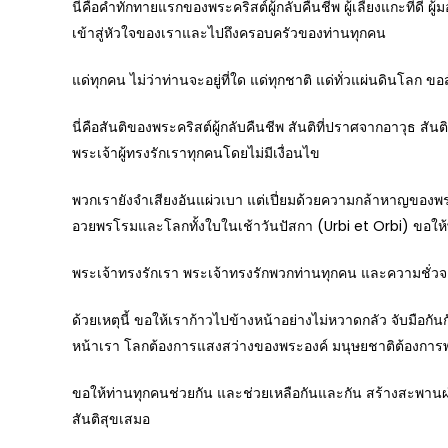
นี่คือคำทักทายแรกของพระคริสต์ผู้กลับคืนชีพ ผู้เลี้ยงแกะที่ดี ผ
เข้าสู่หัวใจของเราและไปถึงครอบครัวของท่านทุกคน
แด่ทุกคน ไม่ว่าท่านจะอยู่ที่ใด แด่ทุกชาติ แด่ทั่วแผ่นดินโลก ขอส
นี่คือสันติของพระคริสต์ผู้กลับคืนชีพ สันติที่ปราศจากอาวุธ สันต
พระเจ้าผู้ทรงรักเราทุกคนโดยไม่มีเงื่อนไข
พวกเรายังจำเสียงอันแผ่วเบา แต่เปี่ยมด้วยความกล้าหาญของพ
อวยพรโรมและโลกทั้งใบในเช้าวันปัสกา (Urbi et Orbi) ขอให้พ
พระเจ้าทรงรักเรา พระเจ้าทรงรักพวกท่านทุกคน และความชั่วจะไ
ด้วยเหตุนี้ ขอให้เราก้าวไปข้างหน้าอย่างไม่หวาดกลัว จับมือก
หน้าเรา โลกต้องการแสงสว่างของพระองค์ มนุษยชาติต้องการ
ขอให้ท่านทุกคนช่วยกัน และช่วยเหลือกันและกัน สร้างสะพาน
สันติสุขเสมอ