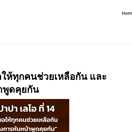
Hom
ำวัน โดย มงซินญอร์ วิษณุ ธัญญอน
วจนะพระเจ้า ขอพระเจ้าประทานพระพรแก่พวกท่านท้งหลายเทอญ
อให้ทุกคนช่วยเหลือกัน และ
พูดคุยกัน