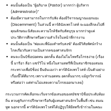
คนนั้นต้องเป็น “ผู้อภิบาล (Pastor) มากกว่า ผู้บริหาร
(Administrator)”
ต้องมีความสามารถในการรับฟัง ต้องมีวิจารณญาณแยกแยะ
(Discernment) ในส่วนนี้ คาร์ดินัลเพรโวสท์ จะมองลึกลงไปที่
คุณลักษณะนิสัยและความใกล้ชิดกับสัตบุรุษ มากกว่าดูแค่
ประวัติการศึกษาหรือความสำเร็จในหน้าที่การงาน
คนนั้นต้องเป็น “พ่อและพี่น้องสำหรับสงฆ์” ต้องมีวิสัยทัศน์กว้าง
ไกลเกี่ยวกับความเป็นสากลของศาสนจักร
คนจะเป็นบิช็อปอดทน อดกลั้น ต้องไม่โมโหหรือโกรธง่าย (เรื่อง
นี้ มารีอา ลีอา แซร์วิโน่ หนึ่งในสามสตรีที่เป็นสมาชิกของสมณ
กระทรวงเพื่อบิช็อป ยืนยันเองว่า คาร์ดินัลเพรโวสท์ เป็นตัวอย่าง
เรื่องนี้ได้ดีมากๆ เพราะท่านอดทน อดกลั้นมากๆ แม้ถูกวิจารณ์
หรือต่อว่า แต่ท่านไม่แสดงความโกรธออกมาเลย)
กระบวนการคัดเลือกจะเริ่มจากข้อเสนอของสมัชชาบิช็อประดับท้อง
ถิ่น ควบคู่กับการปรึกษาหารือกับผู้แทนศาสนจักรในพื้นที่ เช่น สมณ
ทูต นอกจากนี้ คาร์ดินัลเพรโวสท์ได้ปฏิรูปให้มีสตรีเข้าร่วมในคณะ