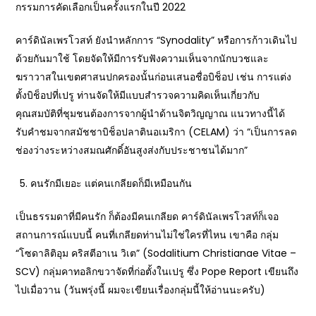
กรรมการคัดเลือกเป็นครั้งแรกในปี 2022
คาร์ดินัลเพรโวสท์ ยังนำหลักการ “Synodality” หรือการก้าวเดินไป
ด้วยกันมาใช้ โดยจัดให้มีการรับฟังความเห็นจากนักบวชและ
ฆราวาสในเขตศาสนปกครองนั้นก่อนเสนอชื่อบิช็อป เช่น การแต่ง
ตั้งบิช็อปที่เปรู ท่านจัดให้มีแบบสำรวจความคิดเห็นเกี่ยวกับ
คุณสมบัติที่ชุมชนต้องการจากผู้นำด้านจิตวิญญาณ แนวทางนี้ได้
รับคำชมจากสมัชชาบิช็อปลาตินอเมริกา (CELAM) ว่า “เป็นการลด
ช่องว่างระหว่างสมณศักดิ์อันสูงส่งกับประชาชนได้มาก”
คนรักมีเยอะ แต่คนเกลียดก็มีเหมือนกัน
เป็นธรรมดาที่มีคนรัก ก็ต้องมีคนเกลียด คาร์ดินัลเพรโวสท์ก็เจอ
สถานการณ์แบบนี้ คนที่เกลียดท่านไม่ใช่ใครที่ไหน เขาคือ กลุ่ม
“โซดาลิติอุม คริสตีอาเน วิเต” (Sodalitium Christianae Vitae –
SCV) กลุ่มคาทอลิกขวาจัดที่ก่อตั้งในเปรู ซึ่ง Pope Report เขียนถึง
ไปเมื่อวาน (วันพรุ่งนี้ ผมจะเขียนเรื่องกลุ่มนี้ให้อ่านนะครับ)