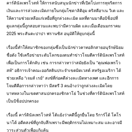
คาร์ดินัลเพรโวสท์ ให้การสนับสนุนนักข่าวที่เปิดโปงการทุจริตการ
เงินและการล่วงละเมิดภายในกลุ่มโซดาลิติอุม คริสตีอาเน วิเต และ
ให้ความช่วยเหลือแก่เหยื่อที่ถูกล่วงละเมิด ผลที่ตามมาคือบิช็อปที่
ดูแลกลุ่มนี้ถูกสอบสวนและพบว่ามีความผิด และเมื่อเดือนมกราคม
2025 พระสันตะปาปา ฟรานซิส อนุมัติให้ยุบกลุ่มนี้
เรื่องนี้ทำให้สมาชิกของกลุ่มซึ่งเป็นนักข่าวคาทอลิกสายอนุรักษ์นิยม
ชื่อดัง ใช้เครือข่ายระดับโลกของตนทำข่าวโจมตีคาร์ดินัลเพรโวสท์
เพื่อเป็นการโต้กลับ เช่น การกล่าวหาว่าสมัยยังเป็น “คุณพ่อเพรโว
สท์” อธิการเจ้าคณะออกัสตินประจำเขตมิดเวสต์ สหรัฐอเมริกา ได้
ช่วยเหลือ “เจมส์ เรย์” สงฆ์ที่ก่อคดีล่วงละเมิดทางเพศ และอีกการ
โจมตีคือการกล่าวหาว่า มีสตรี 3 คนอ้างว่าถูกล่วงละเมิดโดย
บาทหลวงในเขตศาสนปกครองชิกลาโย่ ในช่วงที่คาร์ดินัลเพรโวสท์
เป็นบิช็อปปกครอง
เรื่องนี้ คาร์ดินัลเพรโวสท์ โต้แย้งว่าคดีนี้ถูกยื่นโดย ริการ์โด้ โคโร
นาโด้ อดีตสงฆ์ที่ถูกจับสึกเพราะมีพฤติกรรมไม่เหมาะสม และอาจมี
วาระส่วนตัวเพื่อแก้แค้น