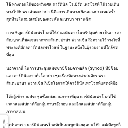
โอ้ ทางตอนใต้ของฝรั่งเศส คาร์ดินัล โรเบิร์ต เพรโวสท์ ได้ร่วมเดิน
ทางไปกับพระสันตะปาปา นี่คือการเดินทางเยือนต่างประเทศครั้ง
สุดท้ายในสมณสมัยของพระสันตะปาปา ฟรานซิส
การเชิญคาร์ดินัลเพรโวสท์ให้ร่วมเดินทางในทริปสุดท้าย เป็นการส่ง
สัญญาณที่ชัดเจนจากพระสันตะปาปา ฟรานซิส ถึงความไว้วางใจที่
พระองค์มีต่อคาร์ดินัลเพรโวสท์ ในฐานะหนึ่งในผู้ร่วมงานที่ใกล้ชิด
ที่สุด
นอกจากนี้ ในการประชุมสมัชชาบิช็อปคาทอลิก (Synod) ที่บิช็อป
และคาร์ดินัลจากทั่วโลกประชุมเรื่องทิศทางศาสนจักร พระ
สันตะปาปา ฟรานซิส ก็เปิดโอกาสให้คาร์ดินัลเพรโวสท์แสดงฝีมือ
โต๊ะผู้เข้าร่วมประชุมซึ่งแบ่งตามภาษาที่พูด คาร์ดินัลเพรโวสท์ใช้
เวลาสองสัปดาห์กับกลุ่มภาษาอังกฤษ และอีกสองสัปดาห์กับกลุ่ม
ภาษาสเปน
“แน่นอนว่า คาร์ดินัลเพรโวสท์เป็นคนพูดน้อยสุดบนโต๊ะ แต่เมื่อพูดก็