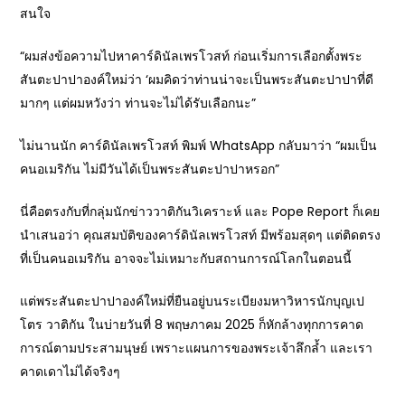
สนใจ
“ผมส่งข้อความไปหาคาร์ดินัลเพรโวสท์ ก่อนเริ่มการเลือกตั้งพระ
สันตะปาปาองค์ใหม่ว่า ‘ผมคิดว่าท่านน่าจะเป็นพระสันตะปาปาที่ดี
มากๆ แต่ผมหวังว่า ท่านจะไม่ได้รับเลือกนะ”
ไม่นานนัก คาร์ดินัลเพรโวสท์ พิมพ์ WhatsApp กลับมาว่า “ผมเป็น
คนอเมริกัน ไม่มีวันได้เป็นพระสันตะปาปาหรอก”
นี่คือตรงกับที่กลุ่มนักข่าววาติกันวิเคราะห์ และ Pope Report ก็เคย
นำเสนอว่า คุณสมบัติของคาร์ดินัลเพรโวสท์ มีพร้อมสุดๆ แต่ติดตรง
ที่เป็นคนอเมริกัน อาจจะไม่เหมาะกับสถานการณ์โลกในตอนนี้
แต่พระสันตะปาปาองค์ใหม่ที่ยืนอยู่บนระเบียงมหาวิหารนักบุญเป
โตร วาติกัน ในบ่ายวันที่ 8 พฤษภาคม 2025 ก็หักล้างทุกการคาด
การณ์ตามประสามนุษย์ เพราะแผนการของพระเจ้าลึกล้ำ และเรา
คาดเดาไม่ได้จริงๆ