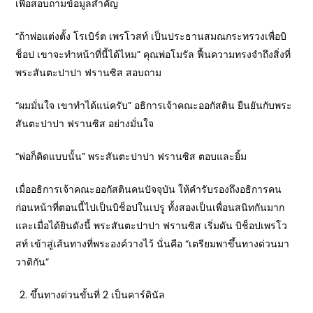
เพื่อสอบถามข้อมูลสำคัญ
“ถ้าพ่อแต่งตั้ง โรเบิร์ต เพรโวสท์ เป็นประธานสมณกระทรวงเพื่อบิ
ช็อป เขาจะทำหน้าที่นี้ได้ไหม” คุณพ่อโมรัล ฟื้นความทรงจำถึงสิ่งที่
พระสันตะปาปา ฟรานซิส สอบถาม
“ผมมั่นใจ เขาทำได้แน่ครับ” อธิการเจ้าคณะออกัสติน ยืนยันกับพระ
สันตะปาปา ฟรานซิส อย่างมั่นใจ
“พ่อก็คิดแบบนั้น” พระสันตะปาปา ฟรานซิส ตอบและยิ้ม
เมื่ออธิการเจ้าคณะออกัสตินคนปัจจุบัน ให้คำรับรองถึงอธิการคน
ก่อนหน้าที่ตอนนี้ไปเป็นบิช็อปในเปรู ทั้งสองเป็นเพื่อนสนิทกันมาก
และเมื่อได้ยินดังนี้ พระสันตะปาปา ฟรานซิส เริ่มดัน บิช็อปเพรโว
สท์ เข้าสู่เส้นทางที่พระองค์วางไว้ นั่นคือ “เตรียมพาขึ้นทางด่วนมา
วาติกัน”
ขึ้นทางด่วนขั้นที่ 2 เป็นคาร์ดินัล