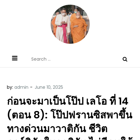
Skip
to
content
ข้อคิดบทเทศน์ประจำวัน โดย มงซินญอร์
ขอขอบคุณท่านที่เข้ามารับฟังพระวจนะพระเจ้า ขอพระเจ้า
Search
วิษณุ ธัญญอนันต์
ประทานพระพรแก่พวกท่านท้งหลายเทอญ
for:
by:
admin
ก่อนจะมาเป็นโป๊ป เลโอ ที่ 14
(ตอน 8): โป๊ปฟรานซิสพาขึ้น
ทางด่วนมาวาติกัน ชีวิต