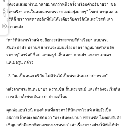
ชัดเจนเสมอ ท่านมาสายมากกว่าหนึ่งครั้ง พร้อมคำอธิบายว่า ‘ขอ
โทษจริงๆ งานในสมณกระทรวงของพ่อยุ่งมากๆ” โฆเซ่ มานูเอล เด
อูร์คีดี้ ฆราวาสคาทอลิกที่นั่งโต๊ะเดียวกับคาร์ดินัลเพรโวสท์ เล่า
ความหลัง
“คาร์ดินัลเพรโวสท์ จะถือกระเป๋าสะพายสีดำเรียบๆ แบบพระ
สันตะปาปา ฟรานซิส ท่านจะแม่นเรื่องมาตรากฎหมายศาสนจัก
รมากๆ” อาร์คบิช็อป แอนดรูว์ เอ็นเคอา ฟวนย่า แห่งบาเมนดา
แคเมอรูน กล่าว
“ผมเป็นคนอเมริกัน ไม่มีวันได้เป็นพระสันตะปาปาหรอก”
หลังจากพระสันตะปาปา ฟรานซิส สิ้นพระชนม์ และกำลังจะเริ่มต้น
การเลือกตั้งพระสันตะปาปาองค์ใหม่
คุณพ่อแอนโธนี่ แบงส์ คนที่แซวคาร์ดินัลเพรโวสท์ สมัยยังเป็น
อธิการเจ้าคณะออกัสตินว่า “พระสันตะปาปา ฟรานซิส ไม่ตอบรับคำ
เชิญมาทำมิสซาที่คณะของเราหรอก” เล่าเรื่องบางอย่างให้ฟังได้น่า