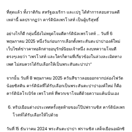
ที่สุดแล้ว ทั้งวาติกัน สหรัฐอเมริกา และเปรู ได้ทำการสอบสวนคดี
เหล่านี้ ผลปรากฏว่า คาร์ดินัลเพรโวสท์ เป็นผู้บริสุทธิ์
อย่างไรก็ดี กลุ่มนี้ยังไม่หยุดโจมตีคาร์ดินัลเพรโวสท์ … วันที่ 6
พฤษภาคม 2025 หนึ่งวันก่อนการเลือกตั้งพระสันตะปาปาองค์ใหม่
เว็บไซต์ข่าวคาทอลิกสายอนุรักษ์นิยมเจ้าหนึ่ง ลงบทความโจมตี
ตรงๆเลยว่า “เพรโวสท์ และใครก็ตามที่เกี่ยวข้องในล่วงละเมิดทาง
เพศ ไม่สมควรได้รับเลือกให้เป็นพระสันตะปาปา”
จากนั้น วันที่ 8 พฤษภาคม 2025 ควันสีขาวลอยออกจากปล่องไฟวัด
น้อยซิสติน คาร์ดินัลที่ได้รับเลือกเป็นพระสันตะปาปาองค์ใหม่ ก็คือ
คาร์ดินัลโรเบิร์ต เพรโวสท์ ที่พวกเขาโจมตีด้วยความแค้นนั่นเอง
ทริปเยือนต่างประเทศครั้งสุดท้ายของโป๊ปฟรานซิส คาร์ดินัลเพร
โวสท์ได้รับเลือกให้ไปด้วย
วันที่ 15 ธันวาคม 2024 พระสันตะปาปา ฟรานซิส เสด็จเยือนอฌักซิ