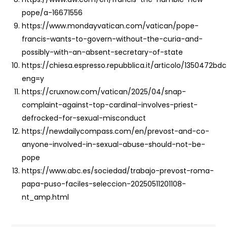
pope/a-16671556
https://www.mondayvatican.com/vatican/pope-
francis-wants-to-govern-without-the-curia-and-
possibly-with-an-absent-secretary-of-state
https://chiesa.espresso.repubblica.it/articolo/1350472bd
eng=y
https://cruxnow.com/vatican/2025/04/snap-
complaint-against-top-cardinal-involves-priest-
defrocked-for-sexual-misconduct
https://newdailycompass.com/en/prevost-and-co-
anyone-involved-in-sexual-abuse-should-not-be-
pope
https://www.abc.es/sociedad/trabajo-prevost-roma-
papa-puso-faciles-seleccion-20250511201108-
nt_amp.html