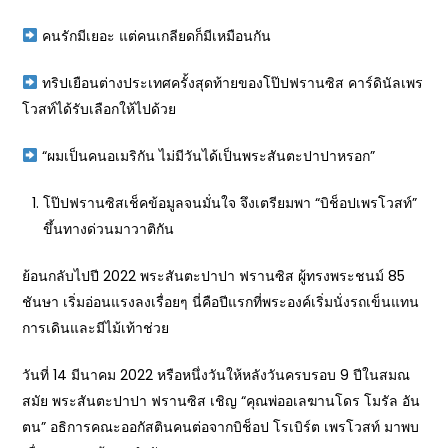
คนรักมีเยอะ แต่คนเกลียดก็มีเหมือนกัน
ทริปเยือนต่างประเทศครั้งสุดท้ายของโป๊ปฟรานซิส คาร์ดินัลเพร
โวสท์ได้รับเลือกให้ไปด้วย
“ผมเป็นคนอเมริกัน ไม่มีวันได้เป็นพระสันตะปาปาหรอก”
โป๊ปฟรานซิสเช็คข้อมูลจนมั่นใจ จึงเตรียมพา “บิช็อปเพรโวสท์”
ขึ้นทางด่วนมาวาติกัน
ย้อนกลับไปปี 2022 พระสันตะปาปา ฟรานซิส ผู้ทรงพระชนม์ 85
ชันษา เริ่มอ่อนแรงลงเรื่อยๆ นี่คือปีแรกที่พระองค์เริ่มนั่งรถเข็นแทน
การเดินและมีไม้เท้าช่วย
วันที่ 14 มีนาคม 2022 หรือหนึ่งวันให้หลังวันครบรอบ 9 ปีในสมณ
สมัย พระสันตะปาปา ฟรานซิส เชิญ “คุณพ่ออเลฆานโดร โมรัล อัน
ตน” อธิการคณะออกัสตินคนต่อจากบิช็อป โรเบิร์ต เพรโวสท์ มาพบ