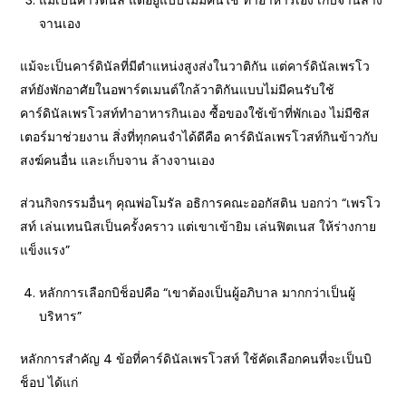
แม้เป็นคาร์ดินัล แต่อยู่แบบไม่มีคนใช้ ทำอาหารเอง เก็บจานล้าง
จานเอง
แม้จะเป็นคาร์ดินัลที่มีตำแหน่งสูงส่งในวาติกัน แต่คาร์ดินัลเพรโว
สท์ยังพักอาศัยในอพาร์ตเมนต์ใกล้วาติกันแบบไม่มีคนรับใช้
คาร์ดินัลเพรโวสท์ทำอาหารกินเอง ซื้อของใช้เข้าที่พักเอง ไม่มีซิส
เตอร์มาช่วยงาน สิ่งที่ทุกคนจำได้ดีคือ คาร์ดินัลเพรโวสท์กินข้าวกับ
สงฆ์คนอื่น และเก็บจาน ล้างจานเอง
ส่วนกิจกรรมอื่นๆ คุณพ่อโมรัล อธิการคณะออกัสติน บอกว่า “เพรโว
สท์ เล่นเทนนิสเป็นครั้งคราว แต่เขาเข้ายิม เล่นฟิตเนส ให้ร่างกาย
แข็งแรง”
หลักการเลือกบิช็อปคือ “เขาต้องเป็นผู้อภิบาล มากกว่าเป็นผู้
บริหาร”
หลักการสำคัญ 4 ข้อที่คาร์ดินัลเพรโวสท์ ใช้คัดเลือกคนที่จะเป็นบิ
ช็อป ได้แก่