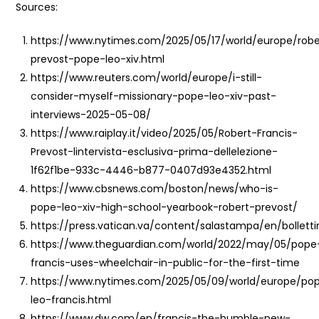
Sources:
https://www.nytimes.com/2025/05/17/world/europe/robe
prevost-pope-leo-xiv.html
https://www.reuters.com/world/europe/i-still-
consider-myself-missionary-pope-leo-xiv-past-
interviews-2025-05-08/
https://www.raiplay.it/video/2025/05/Robert-Francis-
Prevost-lintervista-esclusiva-prima-dellelezione-
1f62f1be-933c-4446-b877-0407d93e4352.html
https://www.cbsnews.com/boston/news/who-is-
pope-leo-xiv-high-school-yearbook-robert-prevost/
https://press.vatican.va/content/salastampa/en/bollett
https://www.theguardian.com/world/2022/may/05/pope
francis-uses-wheelchair-in-public-for-the-first-time
https://www.nytimes.com/2025/05/09/world/europe/po
leo-francis.html
https://www.dw.com/en/francis-the-humble-new-