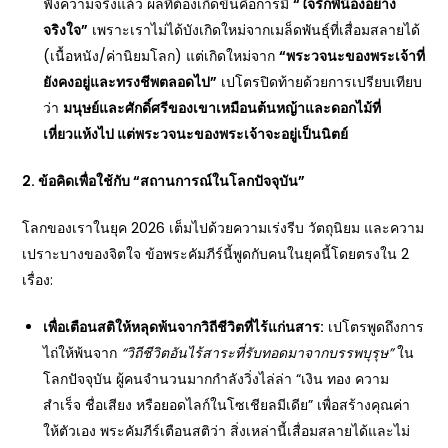
ฟังความจริงแล้ว ผลที่ต้องเกิดขึ้นคือการมี
“ใจรักพี่น้องอย่าง
จริงใจ”
เพราะเราไม่ได้บังเกิดใหม่จากเมล็ดพันธุ์ที่เสื่อมสลายได้
(เนื้อหนัง/ค่านิยมโลก) แต่เกิดใหม่จาก
“พระวจนะของพระเจ้าที่
ยังคงอยู่และทรงชีพตลอดไป”
เปโตรปิดท้ายด้วยการเปรียบเทียบ
ว่า
มนุษย์และศักดิ์ศรีของเขาเหมือนต้นหญ้าและดอกไม้ที่
เหี่ยวแห้งไป แต่พระวจนะของพระเจ้าจะอยู่เป็นนิตย์
2. ข้อคิดเพื่อใช้กับ “สถานการณ์ในโลกปัจจุบัน”
โลกของเราในยุค 2026 เต็มไปด้วยความเร่งรีบ วัตถุนิยม และความ
เปราะบางของจิตใจ ข้อพระคัมภีร์นี้พูดกับคนในยุคนี้โดยตรงใน 2
เรื่อง:
เพื่อเตือนสติให้หลุดพ้นจากวิถีชีวิตที่ไร้แก่นสาร
:
เปโตรพูดถึงการ
ไถ่ให้พ้นจาก
“วิถีชีวิตอันไร้สาระที่รับทอดมาจากบรรพบุรุษ”
ใน
โลกปัจจุบัน ผู้คนจำนวนมากกำลังวิ่งไล่ล่า “เงิน ทอง ความ
สำเร็จ ชื่อเสียง หรือยอดไลก์ในโซเชียลมีเดีย” เพื่อสร้างคุณค่า
ให้ตัวเอง พระคัมภีร์เตือนสติว่า สิ่งเหล่านี้เสื่อมสลายได้และไม่