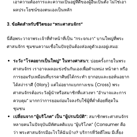
เอาความต้องการและความเป็นอยู่ที่ดีของผู้อื่นเป็นตั้ง ไม่ใช่เอา
ผลประโยชน์ของตนเองเป็นหลัก
3. ข้อคิดสำหรับชีวิตของ “พระศาสนจักร”
นี่คือพระวาจาพระเจ้าที่ทำหน้าที่เป็น “กระจกเงา” บานใหญ่ที่พระ
ศาสนจักร ชุมชนความเชื่อในปัจจุบันต้องส่องดูตัวเองอยู่เสมอ:
ระวัง “โรคอยากเป็นใหญ่” ในทางศาสนา:
บ่อยครั้งภายในพระ
ศาสนจักร เราอาจเผลอแข่งขันกันเองเพื่อตำแหน่ง หน้าตา หรือ
การยอมรับเหมือนที่บรรดาศิษย์ได้กระทำ ยากอบและยอห์นอยาก
ได้สง่าราศี (Glory) แต่ไม่อยากแบกกางเขน (Cross) พระ
ศาสนจักรต้องระวังผู้นำหรือสมาชิกที่แสวงหา “อำนาจและการ
ควบคุม” มากกว่าการยอมถ่อมใจลงรับใช้ผู้ที่ต่ำต้อยที่สุดใน
ชุมชน
เปลี่ยนจาก “ผู้บริโภค” เป็น “ผู้ปรนนิบัติ”:
สมาชิกพระศาสนจักร
หลายคนในปัจจุบันมีทัศนคติแบบ “ผู้บริโภค” (Consumer คือ
ว่า พระศาสนจักรมีอะไรให้ฉันบ้าง? บริการที่วัดดีไหม มีเลี้ยง