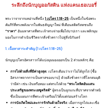
ระลึกถึงนักบุญออกัสติน แห่งแคนเธอเบอรี่
พระวาจาจากบทอ่านที่หนึ่ง
1 เปโตร 1:18-25
เป็นหนึ่งในข้อพระ
คัมภีร์ที่ทรงพลังมากในพันธสัญญาใหม่ ที่เตือนสติคริสตชนถึง
“ราคา”
อันมหาศาลที่พระเจ้าทรงจ่ายเพื่อไถ่บาปเรา และพลิกมุม
มองในการดำเนินชีวิตจากสิ่งชั่วคราวไปสู่สิ่งนิรันดร์
1. เนื้อหาสาระสำคัญ (1 เปโตร 1:18-25)
นักบุญเปโตรอัครสาวกได้แบ่งมุมมองออกเป็น 2 ส่วนหลักๆ คือ:
การไถ่ด้วยสิ่งที่มีค่าสูงสุด:
เปโตรเตือนว่าเราไม่ได้ถูกไถ่ (ซื้อ
อิสรภาพจากการเป็นทาสของบาป) ด้วยสิ่งชั่วคราวที่โลกสมมุติ
ว่ามีค่า เช่น เงินหรือทอง แต่ทรงไถ่ด้วย
“พระโลหิตอันแสน
ประเสริฐของพระเยซูคริสต์”
ผู้ทรงเป็นลูกแกะที่ปราศจากตำหนิ
ซึ่งเป็นแผนการที่พระเจ้าเตรียมไว้ตั้งแต่ก่อนสร้างโลก
การบังเกิดใหม่และการรักกันด้วยใจจริง:
เมื่อการถูกไถ่และเชื่อ