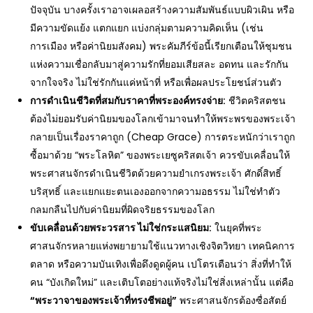
ปัจจุบัน บางครั้งเราอาจเผลอสร้างความสัมพันธ์แบบผิวเผิน หรือ
มีความขัดแย้ง แตกแยก แบ่งกลุ่มตามความคิดเห็น (เช่น
การเมือง หรือค่านิยมสังคม) พระคัมภีร์ข้อนี้เรียกเตือนให้ชุมชน
แห่งความเชื่อกลับมาสู่ความรักที่ยอมเสียสละ อดทน และรักกัน
จากใจจริง ไม่ใช่รักกันแค่หน้าที่ หรือเพื่อผลประโยชน์ส่วนตัว
การดำเนินชีวิตที่สมกับราคาที่พระองค์ทรงจ่าย
:
ชีวิตคริสตชน
ต้องไม่ยอมรับค่านิยมของโลกเข้ามาจนทำให้พระพรของพระเจ้า
กลายเป็นเรื่องราคาถูก (Cheap Grace) การตระหนักว่าเราถูก
ซื้อมาด้วย “พระโลหิต” ของพระเยซูคริสตเจ้า ควรขับเคลื่อนให้
พระศาสนจักรดำเนินชีวิตด้วยความยำเกรงพระเจ้า ศักดิ์สิทธิ์
บริสุทธิ์ และแยกแยะตนเองออกจากความอธรรม ไม่ใช่ทำตัว
กลมกลืนไปกับค่านิยมที่ผิดจริยธรรมของโลก
ขับเคลื่อนด้วยพระวรสาร ไม่ใช่กระแสนิยม
:
ในยุคที่พระ
ศาสนจักรหลายแห่งพยายามใช้แนวทางเชิงจิตวิทยา เทคนิคการ
ตลาด หรือความบันเทิงเพื่อดึงดูดผู้คน เปโตรเตือนว่า สิ่งที่ทำให้
คน “บังเกิดใหม่” และเติบโตอย่างแท้จริงไม่ใช่สิ่งเหล่านั้น แต่คือ
“พระวาจาของพระเจ้าที่ทรงชีพอยู่”
พระศาสนจักรต้องซื่อสัตย์