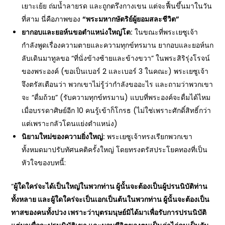
เยาะเย้ย ถ่มน้ำลายรด และถูกตรึงกางเขน แต่จะฟื้นขึ้นมาในวัน
ที่สาม นี่คือภาพของ
“พระมหากษัตริย์ผู้ยอมสละชีวิต”
ยากอบและยอห์นขอตำแหน่งใหญ่โต:
ในขณะที่พระเยซูเจ้า
กำลังพูดเรื่องความตายและความทุกข์ทรมาน ยากอบและยอห์นก
ลับเดินมาทูลขอ “ที่นั่งข้างซ้ายและข้างขวา” ในพระสิริรุ่งโรจน์
ของพระองค์ (ขอเป็นเบอร์ 2 และเบอร์ 3 ในคณะ) พระเยซูเจ้า
จึงตรัสเตือนว่า พวกเขาไม่รู้ว่ากำลังขออะไร และถามว่าพวกเขา
จะ “ดื่มถ้วย” (รับความทุกข์ทรมาน) แบบที่พระองค์จะดื่มได้ไหม
เมื่อบรรดาศิษย์อีก 10 คนรู้เข้าก็โกรธ (ไม่ใช่เพราะศักดิ์สิทธิ์กว่า
แต่เพราะกลัวโดนแย่งตำแหน่ง)
นิยามใหม่ของความยิ่งใหญ่:
พระเยซูเจ้าทรงเรียกพวกเขา
ทั้งหมดมาปรับทัศนคติครั้งใหญ่ โดยทรงตรัสประโยคทองที่เป็น
หัวใจของบทนี้:
“
ผู้ใดใคร่จะได้เป็นใหญ่ในพวกท่าน ผู้นั้นจะต้องเป็นผู้ปรนนิบัติท่าน
ทั้งหลาย และผู้ใดใคร่จะเป็นเอกเป็นต้นในพวกท่าน ผู้นั้นจะต้องเป็น
ทาสของคนทั้งปวง เพราะว่าบุตรมนุษย์มิได้มาเพื่อรับการปรนนิบัติ