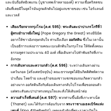
และนับถือลัทธิเพแกน (บูชาเทพเจ้าหลายองค์) ความเชื่อคริสตชน
เดิมที่เคยมีในยุคโรมันถูกผลักดันไปอยู่แถบชายขอบ เช่น ไอร์แลนด์
และเวลส์
เสียงเรียกจากกรุงโรม (ค.ศ.
595):
พระสันตะปาปาเกรโกรีที่ 1
ผู้ทรงอำนาจยิ่งใหญ่
(Pope Gregory the Great) ทรงมีนิมิต
อยากให้ชาวอังกฤษกลับใจ ท่านจึงเลือก
ออกัสติน
ซึ่งในเวลานั้น
เป็นอธิการแห่งอารามคณะเบเนดิกตินในกรุงโรม ให้จัดตั้งคณะ
ธรรมทูตรวมประมาณ 40 องค์ เพื่อเดินทางไปทำพันธกิจที่เกาะ
อังกฤษ
การเดินทางและความกลัว (ค.ศ.
596):
ระหว่างเดินทางผ่าน
แคว้นกอล (ฝรั่งเศสปัจจุบัน) คณะธรรมทูตได้ยินกิตติศัพท์ความ
ป่าเถื่อน โหดร้าย และดุร้ายของชาวแซกซอนจนเกิดความกลัว
อย่างมาก ออกัสตินถึงกับต้องเดินทางกลับไปโรมเพื่อขอถอนตัว
แต่พระสันตะปาปาทรงหนุนใจและสั่งให้เดินหน้าต่อ
ความสำเร็จที่เคนต์ (ค.ศ.
597):
พวกท่านขึ้นฝั่งที่เกาะทาเน็ต
(Thanet) และได้รับการต้อนรับจาก
พระราชาเอเธลเบิร์ตแห่ง
เคนต์
(King Æthelberht) เหตุผลสำคัญที่พระราชาเปิดใจ