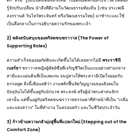
ตก” หรือ “รูปแบบดั้งเดิมที่แข็งทื่อ” ไปยัดเยียดพร้อมกับข่าวดี แต่ต้อง
รู้จักปรับเปลี่ยน นำสิ่งที่ดีงามในวัฒนธรรมท้องถิ่น (เช่น ประเพณี
สงกรานต์ วันไหว้พระจันทร์ หรือวัฒนธรรมไทย) มาชำระและใช้
เป็นสื่อกลางในการอธิบายความรักของพระเจ้า
2) พลังสนับสนุนของคริสตชนฆราวาส (The Power of
Supporting Roles)
ความสำเร็จของออกัสตินจะเกิดขึ้นไม่ได้เลยหากไม่มี
พระราชินี
เบอร์ธา
ฆราวาสหญิงผู้สัตย์ซื่อที่เจริญชีวิตเป็นแบบอย่างท่ามกลาง
สามีและแผ่นดินที่เป็นเพแกน จนปูทางให้พระสวามีเปิดใจยอมรับ
ธรรมทูต สิ่งนี้เตือนสติว่า งานพลิกฟื้นจิตวิญญาณของสังคมใน
ปัจจุบันไม่ได้ขึ้นอยู่กับนักบวช พระสงฆ์ หรือผู้นำพระศาสนจักร
เท่านั้น แต่ขึ้นอยู่กับคริสตชนฆราวาสธรรมดาที่ทำหน้าที่เป็น “เกลือ
และแสงสว่าง” ในที่ทำงาน ในครอบครัว และในชีวิตประจำวัน
3) ก้าวข้ามความกลัวมุ่งสู่พื้นที่แปลกใหม่
(
Stepping out of the
Comfort Zone)