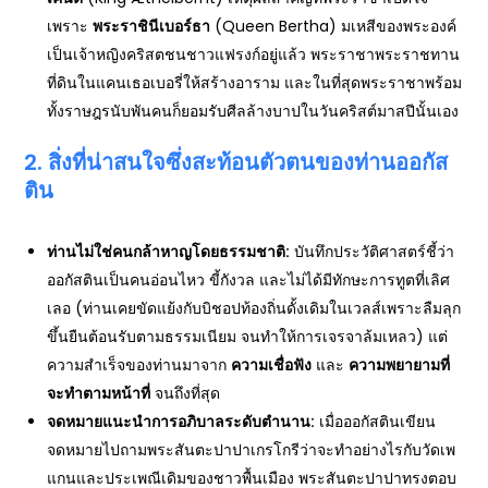
เพราะ
พระราชินีเบอร์ธา
(Queen Bertha) มเหสีของพระองค์
เป็นเจ้าหญิงคริสตชนชาวแฟรงก์อยู่แล้ว พระราชาพระราชทาน
ที่ดินในแคนเธอเบอรี่ให้สร้างอาราม และในที่สุดพระราชาพร้อม
ทั้งราษฎรนับพันคนก็ยอมรับศีลล้างบาปในวันคริสต์มาสปีนั้นเอง
2. สิ่งที่น่าสนใจซึ่งสะท้อนตัวตนของท่านออกัส
ติน
ท่านไม่ใช่คนกล้าหาญโดยธรรมชาติ:
บันทึกประวัติศาสตร์ชี้ว่า
ออกัสตินเป็นคนอ่อนไหว ขี้กังวล และไม่ได้มีทักษะการทูตที่เลิศ
เลอ (ท่านเคยขัดแย้งกับบิชอปท้องถิ่นดั้งเดิมในเวลส์เพราะลืมลุก
ขึ้นยืนต้อนรับตามธรรมเนียม จนทำให้การเจรจาล้มเหลว) แต่
ความสำเร็จของท่านมาจาก
ความเชื่อฟัง
และ
ความพยายามที่
จะทำตามหน้าที่
จนถึงที่สุด
จดหมายแนะนำการอภิบาลระดับตำนาน:
เมื่อออกัสตินเขียน
จดหมายไปถามพระสันตะปาปาเกรโกรีว่าจะทำอย่างไรกับวัดเพ
แกนและประเพณีเดิมของชาวพื้นเมือง พระสันตะปาปาทรงตอบ