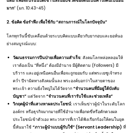
แต่มาเพื่อจะปรนนิบัติเขา และมอบชีวิตของตนเป็นค่าไถ่คนเป็นอัน
มาก
” (มก. 10:43-45)
2. ข้อคิด ข้อรำพึง เพื่อใช้กับ “สถานการณ์ในโลกปัจจุบัน”
โลกทุกวันนี้ขับเคลื่อนด้วยระบบคิดแบบเดียวกับยากอบและยอห์นอ
ย่างสมบูรณ์แบบ:
วัฒนธรรมการปีนป่ายเพื่อความสำเร็จ
:
สังคมโลกหล่อหลอมให้
เราต้องเป็น “ที่หนึ่ง” ต้องมีอำนาจ มีผู้ติดตาม (Followers) มี
บริวาร และอยู่เหนือคนอื่นเพื่อจะถูกยอมรับ แต่พระเยซูเจ้าทรง
คว่ำ ปีรามิดทางสังคมนั้นลง พระองค์บอกว่าในสายตาของ
พระเจ้า ความยิ่งใหญ่ไม่ได้วัดจาก
“จำนวนคนที่มีอยู่ใต้บังคับ
บัญชา”
แต่วัดจาก
“จำนวนคนที่เรารับใช้และช่วยเหลือ”
วิกฤตผู้นำที่แสวงหาผลประโยชน์:
เราเห็นข่าวผู้นำในระดับโลก
องค์กร หรือธุรกิจมากมายที่ใช้อำนาจเพื่อกดขี่หรือตักตวงผล
ประโยชน์เข้าตัวเอง พระวรสารที่เราได้ฟังเรียกร้องให้คนในยุค
นี้หันมาใช้
“ภาวะผู้นำแบบผู้รับใช้” (Servant Leadership)
ที่