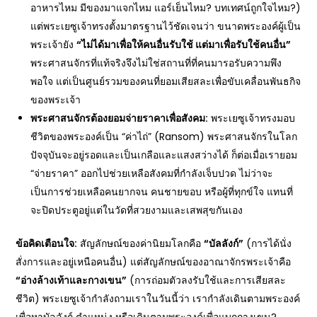
อาหารไหม มีของมาแจกไหม แอร์เย็นไหม? บทเทศน์ถูกใจไหม?)
แต่พระเยซูเจ้าทรงตั้งมาตรฐานไว้ชัดเจนว่า ขนาดพระองค์ผู้เป็น
พระเจ้ายัง
“ไม่ได้มาเพื่อให้คนอื่นรับใช้ แต่มาเพื่อรับใช้คนอื่น”
พระศาสนจักรที่แท้จริงจึงไม่ใช่สถานที่ที่คนมารอรับความพึง
พอใจ แต่เป็นศูนย์รวมของคนที่ยอมเสียสละเพื่อขับเคลื่อนพันธกิจ
ของพระเจ้า
พระศาสนจักรต้องยอมจ่ายราคาเพื่อสังคม:
พระเยซูเจ้าทรงมอบ
ชีวิตของพระองค์เป็น “ค่าไถ่” (Ransom) พระศาสนจักรในโลก
ปัจจุบันจะอยู่รอดและเป็นเกลือและแสงสว่างได้ ก็ต่อเมื่อเรายอม
“จ่ายราคา” ออกไปช่วยเหลือสังคมที่กำลังเจ็บปวด ไม่ว่าจะ
เป็นการช่วยเหลือคนยากจน คนชายขอบ หรือผู้ที่ทุกข์ใจ แทนที่
จะปิดประตูอยู่แต่ในวัดที่สวยงามและเสพสุขกันเอง
ข้อคิดเตือนใจ:
สัญลักษณ์ของค่านิยมโลกคือ
“บัลลังก์”
(การได้นั่ง
สั่งการและอยู่เหนือคนอื่น) แต่สัญลักษณ์ของอาณาจักรพระเจ้าคือ
“อ่างล้างเท้าและกางเขน”
(การถ่อมตัวลงรับใช้และการเสียสละ
ชีวิต) พระเยซูเจ้ากำลังถามเราในวันนี้ว่า เรากำลังเดินตามพระองค์