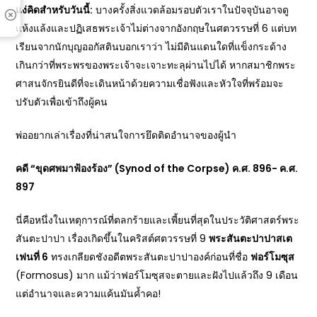
แง่คิดสำหรับวันนี้:
บางครั้งสิ่งแวดล้อมรอบตัวเราในปัจจุบันอาจดู
แห้งแล้งและปฏิเสธพระเจ้าไม่ต่างจากอังกฤษในศตวรรษที่ 6 แต่บท
เรียนจากนักบุญออกัสตินบอกเราว่า ไม่มีดินแดนใดที่แข็งกระด้าง
เกินกว่าที่พระพรของพระเจ้าจะเจาะทะลุผ่านไปได้ หากสมาชิกพระ
ศาสนจักรยินดีที่จะเดินหน้าด้วยความเชื่อฟังและหัวใจที่พร้อมจะ
ปรับตัวเพื่อเข้าถึงผู้คน
พ่ออยากเล่าเรื่องที่น่าสนใจการยึดติดอำนาจของผู้นำ
คดี “ขุดศพมาฟ้องร้อง” (
Synod of the Corpse) ค.ศ. 896- ค.ศ.
897
นี่คือหนึ่งในเหตุการณ์ที่ตลกร้ายและเพี้ยนที่สุดในประวัติศาสตร์พระ
สันตะปาปา เรื่องเกิดขึ้นในคริสต์ศตวรรษที่ 9
พระสันตะปาปาสเต
เฟนที่ 6
ทรงเกลียดชังอดีตพระสันตะปาปาองค์ก่อนที่ชื่อ
ฟอร์โมซุส
(Formosus) มาก แม้ว่าฟอร์โมซุสจะตายและฝังไปแล้วถึง 9 เดือน
แต่อำนาจและความแค้นมันค้ำคอ!