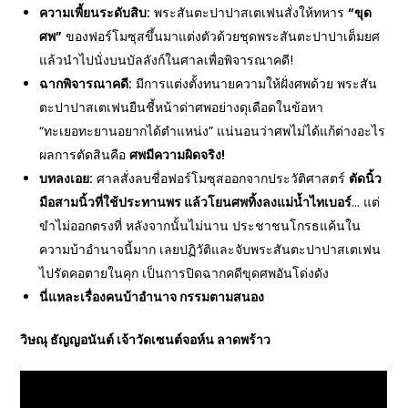
ความเพี้ยนระดับสิบ:
พระสันตะปาปาสเตเฟนสั่งให้ทหาร
“ขุด
ศพ”
ของฟอร์โมซุสขึ้นมาแต่งตัวด้วยชุดพระสันตะปาปาเต็มยศ
แล้วนำไปนั่งบนบัลลังก์ในศาลเพื่อพิจารณาคดี!
ฉากพิจารณาคดี:
มีการแต่งตั้งทนายความให้ฝั่งศพด้วย พระสัน
ตะปาปาสเตเฟนยืนชี้หน้าด่าศพอย่างดุเดือดในข้อหา
“ทะเยอทะยานอยากได้ตำแหน่ง” แน่นอนว่าศพไม่ได้แก้ต่างอะไร
ผลการตัดสินคือ
ศพมีความผิดจริง!
บทลงเอย:
ศาลสั่งลบชื่อฟอร์โมซุสออกจากประวัติศาสตร์
ตัดนิ้ว
มือสามนิ้วที่ใช้ประทานพร แล้วโยนศพทิ้งลงแม่น้ำไทเบอร์
… แต่
ขำไม่ออกตรงที่ หลังจากนั้นไม่นาน ประชาชนโกรธแค้นใน
ความบ้าอำนาจนี้มาก เลยปฏิวัติและจับพระสันตะปาปาสเตเฟน
ไปรัดคอตายในคุก เป็นการปิดฉากคดีขุดศพอันโด่งดัง
นี่แหละเรื่องคนบ้าอำนาจ กรรมตามสนอง
วิษณุ ธัญญอนันต์ เจ้าวัดเซนต์จอห์น ลาดพร้าว