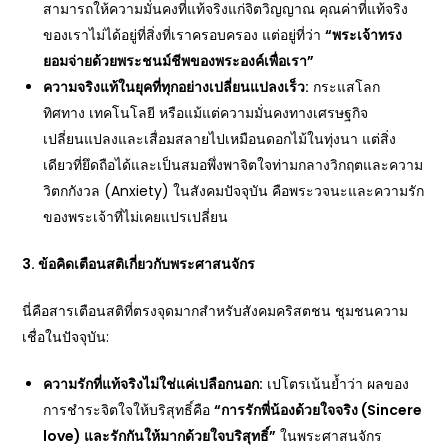
สามารถให้ความมั่นคงที่แท้จริงแก่จิตวิญญาณ คุณค่าที่แท้จริง
ของเราไม่ได้อยู่ที่สิ่งที่เราครอบครอง แต่อยู่ที่ว่า
“พระเจ้าทรง
ยอมจ่ายด้วยพระชนม์ชีพของพระองค์เพื่อเรา”
ความจริงแท้ในยุคที่ทุกอย่างเปลี่ยนแปลงเร็ว
:
กระแสโลก
ทิศทาง เทคโนโลยี หรือแม้แต่ความมั่นคงทางเศรษฐกิจ
เปลี่ยนแปลงและเสื่อมสลายไปเหมือนดอกไม้ในทุ่งนา แต่สิ่ง
เดียวที่ยึดถือได้และเป็นสมอพึ่งพาจิตใจท่ามกลางวิกฤตและความ
วิตกกังวล (Anxiety) ในสังคมปัจจุบัน คือพระวจนะและความรัก
ของพระเจ้าที่ไม่เคยแปรเปลี่ยน
3. ข้อคิดเตือนสติเกี่ยวกับพระศาสนจักร
นี่คือสารเตือนสติที่ตรงจุดมากสำหรับสังคมคริสตชน ชุมชนความ
เชื่อในปัจจุบัน:
ความรักที่แท้จริงไม่ใช่แค่เปลือกนอก
:
เปโตรเน้นย้ำว่า ผลของ
การชำระจิตใจให้บริสุทธิ์คือ
“การรักพี่น้องด้วยใจจริง (Sincere
love) และรักกันให้มากด้วยใจบริสุทธิ์”
ในพระศาสนจักร