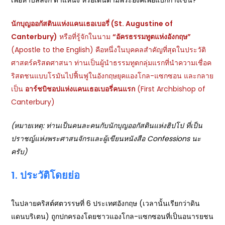
เพื่อหาบัลลังก์ ตำแหน่ง หรือเดินตามพระองค์เพื่อแบกกางเขน?
นักบุญออกัสตินแห่งแคนเธอเบอรี่ (
St. Augustine of
Canterbury)
หรือที่รู้จักในนาม
“อัครธรรมทูตแห่งอังกฤษ”
(Apostle to the English) คือหนึ่งในบุคคลสำคัญที่สุดในประวัติ
ศาสตร์คริสตศาสนา ท่านเป็นผู้นำธรรมทูตกลุ่มแรกที่นำความเชื่อค
ริสตชนแบบโรมันไปฟื้นฟูในอังกฤษยุคแองโกล-แซกซอน และกลาย
เป็น
อาร์ชบิชอปแห่งแคนเธอเบอรี่คนแรก
(First Archbishop of
Canterbury)
(หมายเหตุ: ท่านเป็นคนละคนกับนักบุญออกัสตินแห่งฮิปโป ที่เป็น
ปราชญ์แห่งพระศาสนจักรและผู้เขียนหนังสือ Confessions นะ
ครับ)
1. ประวัติโดยย่อ
ในปลายคริสต์ศตวรรษที่ 6 ประเทศอังกฤษ (เวลานั้นเรียกว่าดิน
แดนบริเตน) ถูกปกครองโดยชาวแองโกล-แซกซอนที่เป็นอนารยชน