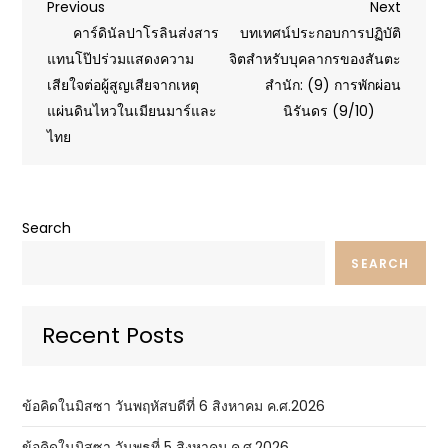
Post
Previous
Next
Previous
Next
Post
Post
คาร์ดินัลปาโรลินส่งสาร
บทเทศน์ประกอบการปฏิบัติ
navigation
แทนโป๊ปร่วมแสดงความ
จิตสำหรับบุคลากรของสันตะ
เสียใจต่อผู้สูญเสียจากเหตุ
สำนัก: (9) การพักผ่อน
แผ่นดินไหวในเมียนมาร์และ
นิรันดร (9/10)
ไทย
Search
SEARCH
Recent Posts
ข้อคิดในมิสซา วันพฤหัสบดีที่ 6 สิงหาคม ค.ศ.2026
ข้อคิดในมิสซา วันพุธที่ 5 สิงหาคม ค.ศ.2026