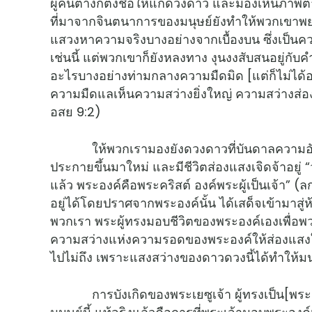
ผู้คนต่างก็ตั้งชื่อให้แก่ดวงดาว และมองเห็นภา
ที่มาจากจินตนาการของมนุษย์ยังทำให้พวกเขาพ
แสวงหาความจริงบางอย่างจากเบื้องบน ซึ่งเป็นควา
เช่นนี้ แต่พวกเขาก็ยังหลงทาง งุนงงสับสนอยู่ก
อะไรบางอย่างท่ามกลางความมืดมิด [แต่ก็ไม่ได้อ
ความมืดแลเห็นความสว่างยิ่งใหญ่ ความสว่างส่อ
อสย 9:2)
ให้พวกเรามองยังดวงดาวที่บันดาลความอัศจรร
ประกายขึ้นมาใหม่ และมีชีวิตส่องแสงเจิดจ้าอยู่ “วั
แล้ว พระองค์คือพระคริสต์ องค์พระผู้เป็นเจ้า” (ล
อยู่ได้โดยปราศจากพระองค์นั้น ได้เสด็จเข้ามาสู่
พวกเรา พระผู้ทรงมอบชีวิตของพระองค์เองเพื่อพ
ความสว่างแห่งความรอดของพระองค์ให้ส่องแสงใ
ไปไม่ถึง เพราะแสงสว่างของดาวดวงนี้ได้ทำให้มนุ
การบังเกิดของพระเยซูเจ้า ผู้ทรงเป็น[พระเจ้