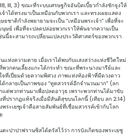
 188, III, 3) ขณะที่ระบบเศรษฐกิจอันบิดเบี้ยวกำลังชักจูงให้
พระเจ้าได้ทรงมาเป็นเหมือนกับพวกเรา และทรงเผยแสดง
ษยชาติกำลังพยายามจะเป็น “เหมือนพระเจ้า” เพื่อที่จะ
มนุษย์ เพื่อที่จะปลดปล่อยพวกเราให้พ้นจากความเป็น
เช่นนี้จะสามารถเปลี่ยนแปลงประวัติศาสตร์ของพวกเรา
ห่งความตาย เมื่อเราได้พบกับแสงสว่างแห่งชีวิตใหม่
ที่พวกคนเลี้ยงแกะได้กระทำ ขณะที่พระนางมารีย์และ
ใจที่เปี่ยมด้วยความพิศวง ภาพแห่งท้องฟ้าที่มีดวงดาว
ก็ได้กลายเป็นภาพของ “ทูตสวรรค์อีกจำนวนมาก” (ลก
 หากแต่พวกท่านมาเพื่อปลดอาวุธ เพราะพวกท่านได้มาขับ
่งที่ปรากฏแท้จริงเมื่อมีสันติสุขบนโลกนี้ (เทียบ ลก 2:14)
ระเยซูเจ้าคือสายสัมพันธ์ที่เชื่อมสวรรค์เข้ากับโลก
าย
ันตะปาปาฟรานซิสได้ตรัสไว้ว่า การบังเกิดของพระเยซู