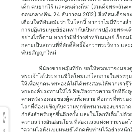
เด็ก คนยากไร้ และคนต่างถิ่น” (สมเด็จพระสันตะ
ตอนกลางคืน, 24 ธันวาคม 2012) สิ่งที่สมเด็จพระส
เตือนใจที่ทันสมัยว่า ในโลกนี้ หากว่าไม่มีที่ว่างส
การปฏิเสธมนุษย์ย่อมเท่ากับเป็นการปฏิเสธพระเจ
อย่างไรก็ตาม หากว่ามีที่ว่างสำหรับมนุษย์ ก็ย่อม
กลายเป็นสถานที่ที่ศักดิ์สิทธิ์ยิ่งกว่าพระวิหาร
พันธสัญญาใหม่
พี่น้องชายหญิงที่รัก ขอให้พวกเราจงมองดู
พระเจ้าได้ประทานชีวิตใหม่แก่โลกภายในพระกุมารเ
ให้เพื่อทุกคน พระองค์ไม่ได้ทรงสอนให้พวกเรารู้ว
พระองค์ประทานให้ไว้ คือเรื่องราวความรักที่ด
คาดหวังรอคอยของผู้คนทั้งหลาย คือการที่พระอง
โลกที่ต้องเผชิญกับความทุกข์ทรมานของบรรดาคนยา
กำลังสำหรับลุกขึ้นอีกครั้ง และในโลกที่เต็มไป
ความสว่างอันอ่อนโยน ที่ส่องแสงแห่งความรอดไปถึ
“ความโอหังแบบมนุษย์ได้กดทับท่านไว้อย่างหนักอ