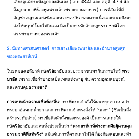
เลี้ยงดูแม้กระทั่งลูกของมันเอง (โยบ 38:41 และ สดุดี 147:9 สื่อ
ถึงลูกนกกาที่ร้องทูลพระเจ้าเพราะขาดอาหาร) การที่สัตว์ที่มี
สัญชาตญาณแย่งชิงและหวงของกิน ยอมคาบเนื้อและขนมปังมา
ส่งให้มนุษย์โดยไม่กินเอง ถือเป็นการหักล้างกฎธรรมชาติโดย
สรรพานุภาพของพระเจ้า
2.
นัยทางศาสนศาสตร์: การเยาะเย้ยพระบาอัล และอำนาจสูงสุด
ของพระยาห์เวห์
ในยุคของเอลียาห์ กษัตริย์อาฮับและประชาชนพากันกราบไหว้
พระ
บาอัล
เพราะเชื่อว่าบาอัลเป็นเทพแห่งพายุ ฝน ความอุดมสมบูรณ์
และควบคุมธรรมชาติ
การตบหน้าความเชื่อท้องถิ่น:
การที่พระเจ้าสั่งให้ฝนหยุดตก แปลว่า
พระบาอัลหมดน้ำยา และการที่พระเจ้าทรงสั่งให้ “นกกา” (ซึ่งเป็นสิ่ง
สร้างระดับล่าง) มาเชื่อฟังคำสั่งของพระองค์ เป็นการแสดงให้
กษัตริย์อาฮับและคนทั้งปวงเห็นว่า
“
พระยาห์เวห์ต่างหากคือผู้ควบคุม
ธรรมชาติที่แท้จริง”
แม้แต่นกกาที่คาดเดาไม่ได้ ก็ยังต้องสยบและทำ