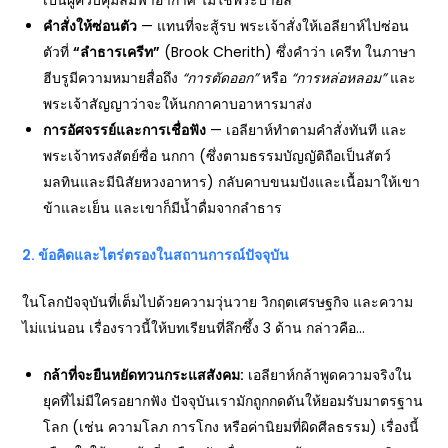
เป็นผู้ควบคุมลมฟ้าอากาศ ไม่ใช่พระบาอัล
คำสั่งให้ซ่อนตัว
— แทนที่จะสู้รบ พระเจ้าสั่งให้เอลียาห์ไปซ่อน
ตัวที่
“
ลำธารเครีท”
(Brook Cherith) ซึ่งคำว่า เครีท ในภาษา
ฮีบรูมีความหมายสื่อถึง
“
การตัดออก”
หรือ
“
การหล่อหลอม”
และ
พระเจ้าสัญญาว่าจะให้นกกาคาบอาหารมาส่ง
การอัศจรรย์และการเชื่อฟัง
— เอลียาห์ทำตามคำสั่งทันที และ
พระเจ้าทรงสัตย์ซื่อ นกกา (ซึ่งตามธรรมบัญญัติถือเป็นสัตว์
มลทินและมีนิสัยหวงอาหาร) กลับคาบขนมปังและเนื้อมาให้เขา
ข้าและเย็น และเขาก็มีน้ำดื่มจากลำธาร
2.
ข้อคิดและไตร่ตรองในสถานการณ์ปัจจุบัน
ในโลกปัจจุบันที่เต็มไปด้วยความวุ่นวาย วิกฤตเศรษฐกิจ และความ
ไม่แน่นอน เรื่องราวนี้ให้บทเรียนที่ลึกซึ้ง 3 ด้าน กล่าวคือ…
กล้าที่จะยืนหยัดทวนกระแสสังคม:
เอลียาห์กล้าพูดความจริงใน
ยุคที่ไม่มีใครอยากฟัง ปัจจุบันเรามักถูกกดดันให้ยอมรับมาตรฐาน
โลก (เช่น ความโลภ การโกง หรือค่านิยมที่ผิดศีลธรรม) เรื่องนี้