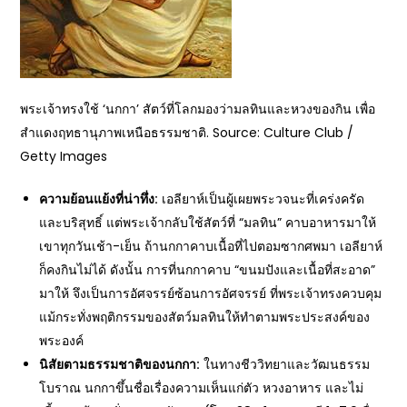
พระเจ้าทรงใช้ ‘นกกา’ สัตว์ที่โลกมองว่ามลทินและหวงของกิน เพื่อ
สำแดงฤทธานุภาพเหนือธรรมชาติ. Source: Culture Club /
Getty Images
ความย้อนแย้งที่น่าทึ่ง:
เอลียาห์เป็นผู้เผยพระวจนะที่เคร่งครัด
และบริสุทธิ์ แต่พระเจ้ากลับใช้สัตว์ที่ “มลทิน” คาบอาหารมาให้
เขาทุกวันเช้า-เย็น ถ้านกกาคาบเนื้อที่ไปตอมซากศพมา เอลียาห์
ก็คงกินไม่ได้ ดังนั้น การที่นกกาคาบ “ขนมปังและเนื้อที่สะอาด”
มาให้ จึงเป็นการอัศจรรย์ซ้อนการอัศจรรย์ ที่พระเจ้าทรงควบคุม
แม้กระทั่งพฤติกรรมของสัตว์มลทินให้ทำตามพระประสงค์ของ
พระองค์
นิสัยตามธรรมชาติของนกกา:
ในทางชีววิทยาและวัฒนธรรม
โบราณ นกกาขึ้นชื่อเรื่องความเห็นแก่ตัว หวงอาหาร และไม่