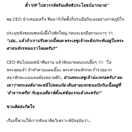
ตั๋ว VIP
ไปสวรรค์พร้อมสิทธิประโยชน์มากมาย’
“
พอ CEO นำเสนอเสร็จ ทีมมาร์เก็ตติ้งก็ปรบมือกันเองอย่างภาคภูมิใจ
ประมุขสังฆมณฑลนั่งอึ้งไปพักใหญ่ ก่อนจะยกมือถามเบาๆ ว่า:
“
เอ่อ… แล้วถ้าเราปรับตามนี้หมด พระเยซูเจ้าจะยังประทับอยู่ในพระ
ศาสนจักรของเราไหมครับ?”
CEO หันไปมองหน้าทีมงาน แล้วหันมาตอบแบบยิ้มๆ ว่า:
“
โอ
พระคุณเจ้า ถ้าทำตามแผนนี้นะ พระศาสนจักรจะร่ำรวยมาก
สมาชิกจะแน่นจนต้องขยายตึก…
ส่วนพระเยซูเจ้าน่ะเหรอครับ
?
ผม
เดาว่าพระองค์น่าจะหนีไปหลบภัย เดินสายแจกขนมปังกับเนื้ออยู่ที่
‘
ลำธารเครีท’
กับลุงเอลียาห์ตั้งแต่ข้อแรกแล้วละครับ!”
ชวนคิดสะกิดใจ
เรื่องนี้ชวนให้เรากลับมาคิดวิเคราะห์ปัจจุบันว่า…