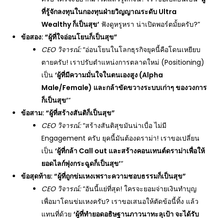
ที่รู้จักลงทุนในกองทุนฝ่ายวิญญาณระดับ Ultra
Wealthy
ก็เป็นสุข’
ฟังดูหรูหรา น่าเปิดพอร์ตมั้ยครับ?”
ข้อสอง: “ผู้ที่ใจอ่อนโยนก็เป็นสุข”
CEO
วิจารณ์:
“อ่อนโยนในโลกธุรกิจยุคนี้คือโดนเหยียบ
ตายครับ! เราปรับตำแหน่งการตลาดใหม่ (Positioning)
เป็น
‘
ผู้ที่มีความมั่นใจในตนเองสูง (Alpha
Male/Female)
และกล้าขัดขวางระบบเก่าๆ ของวงการ
ก็เป็นสุข’
“
ข้อสาม: “ผู้ที่สร้างสันติก็เป็นสุข”
CEO
วิจารณ์:
“สร้างสันติสุขมันน่าเบื่อ ไม่มี
Engagement ครับ ยุคนี้มันต้องดราม่า! เราขอเปลี่ยน
เป็น
‘
ผู้ที่กล้า Call out
และสร้างคอนเทนต์ดราม่าเพื่อให้
ยอดไลก์พุ่งกระฉูดก็เป็นสุข’
“
ข้อสุดท้าย: “ผู้ที่ถูกข่มเหงเพราะความชอบธรรมก็เป็นสุข”
CEO
วิจารณ์:
“อันนี้แย่ที่สุด! ใครจะยอมจ่ายเงินทำบุญ
เพื่อมาโดนข่มเหงครับ? เราขอเสนอให้ตัดข้อนี้ทิ้ง แล้ว
แทนที่ด้วย
‘
ผู้ที่ทำยอดอธิษฐานภาวนาทะลุเป้า จะได้รับ