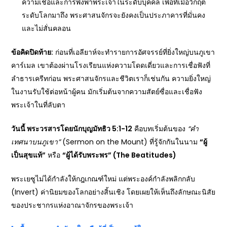
ความเชื่อและการพึ่งพาพระเจ้าในระดับบุคคล เพื่อที่เมื่อวิกฤต
ระดับโลกมาถึง พระศาสนจักรจะยังคงเป็นประภาคารที่มั่นคง
และไม่สั่นคลอน
ข้อคิดปิดท้าย:
ก่อนที่เอลียาห์จะทำรายการอัศจรรย์ที่ยิ่งใหญ่บนภูเขา
คาร์เมล เขาต้องผ่านโรงเรียนแห่งความโดดเดี่ยวและการเชื่อฟังที่
ลำธารเครีทก่อน พระศาสนจักรและชีวิตเราก็เช่นกัน ความยิ่งใหญ่
ในงานรับใช้ต่อหน้าผู้คน มักเริ่มต้นจากความสัตย์ซื่อและเชื่อฟัง
พระเจ้าในที่ลับตา
วันนี้ พระวรสารโดยนักบุญมัทธิว 5:1-12
คือบทเริ่มต้นของ
“คำ
เทศนาบนภูเขา”
(Sermon on the Mount) ที่รู้จักกันในนาม
“ผู้
เป็นสุขแท้”
หรือ
“ผู้ได้รับพระพร” (The Beatitudes)
พระเยซูไม่ได้กำลังให้กฎเกณฑ์ใหม่ แต่พระองค์กำลังพลิกกลับ
(Invert) ค่านิยมของโลกอย่างสิ้นเชิง โดยเผยให้เห็นถึงลักษณะนิสัย
ของประชากรแห่งอาณาจักรของพระเจ้า