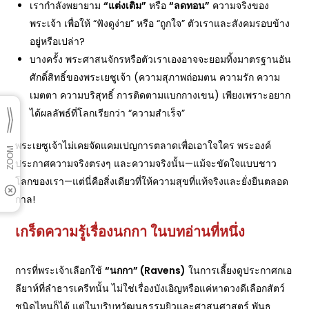
เรากำลังพยายาม
“
แต่งเติม”
หรือ
“
ลดทอน”
ความจริงของ
พระเจ้า เพื่อให้ “ฟังดูง่าย” หรือ “ถูกใจ” ตัวเราและสังคมรอบข้าง
อยู่หรือเปล่า?
บางครั้ง พระศาสนจักรหรือตัวเราเองอาจจะยอมทิ้งมาตรฐานอัน
ศักดิ์สิทธิ์ของพระเยซูเจ้า (ความสุภาพถ่อมตน ความรัก ความ
เมตตา ความบริสุทธิ์ การติดตามแบกกางเขน) เพียงเพราะอยาก
ได้ผลลัพธ์ที่โลกเรียกว่า “ความสำเร็จ”
พระเยซูเจ้าไม่เคยจัดแคมเปญการตลาดเพื่อเอาใจใคร พระองค์
ประกาศความจริงตรงๆ และความจริงนั้น—แม้จะขัดใจแบบชาว
โลกของเรา—แต่นี่คือสิ่งเดียวที่ให้ความสุขที่แท้จริงและยั่งยืนตลอด
กาล!
เกร็ดความรู้เรื่องนกกา ในบทอ่านที่หนึ่ง
การที่พระเจ้าเลือกใช้
“
นกกา” (Ravens)
ในการเลี้ยงดูประกาศกเอ
ลียาห์ที่ลำธารเครีทนั้น ไม่ใช่เรื่องบังเอิญหรือแค่หาดวงดีเลือกสัตว์
ชนิดไหนก็ได้ แต่ในบริบทวัฒนธรรมยิวและศาสนศาสตร์ พันธ