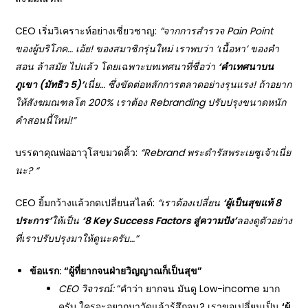
CEO เริ่มวิเคราะห์อย่างเชี่ยวชาญ:
“
จากการสำรวจ Pain Point
ของผู้บริโภค… เอ้ย! ของสมาชิกรุ่นใหม่ เราพบว่า ‘
เนื้อหา’
ของคำ
สอน ล้าสมัย
ไปแล้ว โดยเฉพาะบทเทศนาที่ชื่อว่า
‘
คำเทศนาบน
ภูเขา (มัทธิว 5)’
เนี่ย… ซึ่งขัดต่อหลักการตลาดอย่างรุนแรง! ถ้าอยาก
ให้สังฆมณฑลโต 200%
เราต้อง Rebranding
ปรับปรุงขนาดหนัก
คำสอนนี้ใหม่!”
บรรดาคุณพ่ออาวุโสขมวดคิ้ว:
“Rebrand
พระดำรัสพระเยซูเจ้าเนี่ย
นะ? “
CEO ยิ้มกว้างแล้วกดเปลี่ยนสไลด์:
“
เราต้องเปลี่ยน
‘
ผู้เป็นสุขแท้ 8
ประการ’
ให้เป็น
‘8 Key Success Factors
สู่ความปัง’
ลองดูตัวอย่าง
ที่เราปรับปรุงมาให้ดูนะครับ…”
ข้อแรก: “ผู้ที่ยากจนฝ่ายวิญญาณก็เป็นสุข”
CEO
วิจารณ์:
“คำว่า ยากจน มันดู Low-income มาก
ครับ ใครจะอยากมาวัดแล้วรู้สึกจน? เราขอเปลี่ยนเป็น
‘
ผู้