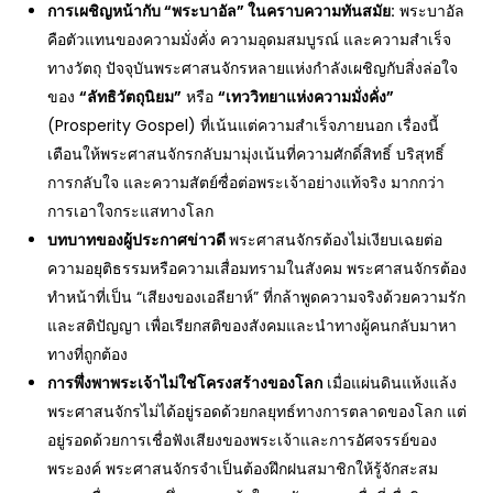
การเผชิญหน้ากับ “พระบาอัล” ในคราบความทันสมัย:
พระบาอัล
คือตัวแทนของความมั่งคั่ง ความอุดมสมบูรณ์ และความสำเร็จ
ทางวัตถุ ปัจจุบันพระศาสนจักรหลายแห่งกำลังเผชิญกับสิ่งล่อใจ
ของ
“
ลัทธิวัตถุนิยม”
หรือ
“
เทววิทยาแห่งความมั่งคั่ง”
(Prosperity Gospel) ที่เน้นแต่ความสำเร็จภายนอก เรื่องนี้
เตือนให้พระศาสนจักรกลับมามุ่งเน้นที่ความศักดิ์สิทธิ์ บริสุทธิ์
การกลับใจ และความสัตย์ซื่อต่อพระเจ้าอย่างแท้จริง มากกว่า
การเอาใจกระแสทางโลก
บทบาทของผู้ประกาศข่าวดี
พระศาสนจักรต้องไม่เงียบเฉยต่อ
ความอยุติธรรมหรือความเสื่อมทรามในสังคม พระศาสนจักรต้อง
ทำหน้าที่เป็น “เสียงของเอลียาห์” ที่กล้าพูดความจริงด้วยความรัก
และสติปัญญา เพื่อเรียกสติของสังคมและนำทางผู้คนกลับมาหา
ทางที่ถูกต้อง
การพึ่งพาพระเจ้าไม่ใช่โครงสร้างของโลก
เมื่อแผ่นดินแห้งแล้ง
พระศาสนจักรไม่ได้อยู่รอดด้วยกลยุทธ์ทางการตลาดของโลก แต่
อยู่รอดด้วยการเชื่อฟังเสียงของพระเจ้าและการอัศจรรย์ของ
พระองค์ พระศาสนจักรจำเป็นต้องฝึกฝนสมาชิกให้รู้จักสะสม