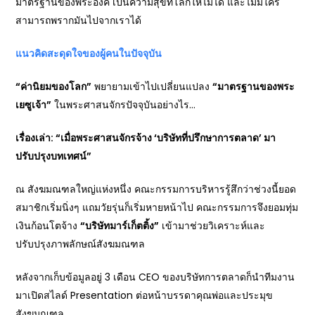
มาตรฐานของพระองค์ เป็นความสุขที่โลกให้ไม่ได้ และไม่มีใคร
สามารถพรากมันไปจากเราได้
แนวคิดสะดุดใจของผู้คนในปัจจุบัน
“
ค่านิยมของโลก”
พยายามเข้าไปเปลี่ยนแปลง
“
มาตรฐานของพระ
เยซูเจ้า”
ในพระศาสนจักรปัจจุบันอย่างไร…
เรื่องเล่า: “เมื่อพระศาสนจักรจ้าง ‘
บริษัทที่ปรึกษาการตลาด’
มา
ปรับปรุงบทเทศน์”
ณ สังฆมณฑลใหญ่แห่งหนึ่ง คณะกรรมการบริหารรู้สึกว่าช่วงนี้ยอด
สมาชิกเริ่มนิ่งๆ แถมวัยรุ่นก็เริ่มหายหน้าไป คณะกรรมการจึงยอมทุ่ม
เงินก้อนโตจ้าง
“
บริษัทมาร์เก็ตติ้ง”
เข้ามาช่วยวิเคราะห์และ
ปรับปรุงภาพลักษณ์สังฆมณฑล
หลังจากเก็บข้อมูลอยู่ 3 เดือน CEO ของบริษัทการตลาดก็นำทีมงาน
มาเปิดสไลด์ Presentation ต่อหน้าบรรดาคุณพ่อและประมุข
สังฆมณฑล