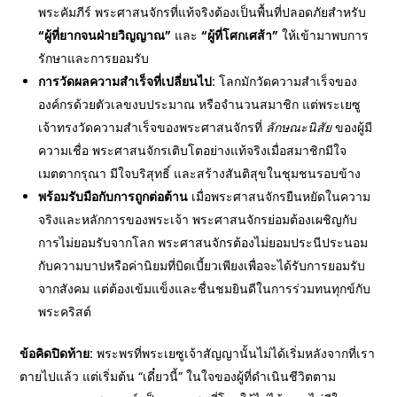
พระคัมภีร์ พระศาสนจักรที่แท้จริงต้องเป็นพื้นที่ปลอดภัยสำหรับ
“
ผู้ที่ยากจนฝ่ายวิญญาณ”
และ
“
ผู้ที่โศกเศส้า”
ให้เข้ามาพบการ
รักษาและการยอมรับ
การวัดผลความสำเร็จที่เปลี่ยนไป:
โลกมักวัดความสำเร็จของ
องค์กรด้วยตัวเลขงบประมาณ หรือจำนวนสมาชิก แต่พระเยซู
เจ้าทรงวัดความสำเร็จของพระศาสนจักรที่
ลักษณะนิสัย
ของผู้มี
ความเชื่อ พระศาสนจักรเติบโตอย่างแท้จริงเมื่อสมาชิกมีใจ
เมตตากรุณา มีใจบริสุทธิ์ และสร้างสันติสุขในชุมชนรอบข้าง
พร้อมรับมือกับการถูกต่อต้าน
เมื่อพระศาสนจักรยืนหยัดในความ
จริงและหลักการของพระเจ้า พระศาสนจักรย่อมต้องเผชิญกับ
การไม่ยอมรับจากโลก พระศาสนจักรต้องไม่ยอมประนีประนอม
กับความบาปหรือค่านิยมที่บิดเบี้ยวเพียงเพื่อจะได้รับการยอมรับ
จากสังคม แต่ต้องเข้มแข็งและชื่นชมยินดีในการร่วมทนทุกข์กับ
พระคริสต์
ข้อคิดปิดท้าย:
พระพรที่พระเยซูเจ้าสัญญานั้นไม่ได้เริ่มหลังจากที่เรา
ตายไปแล้ว แต่เริ่มต้น “เดี๋ยวนี้” ในใจของผู้ที่ดำเนินชีวิตตาม