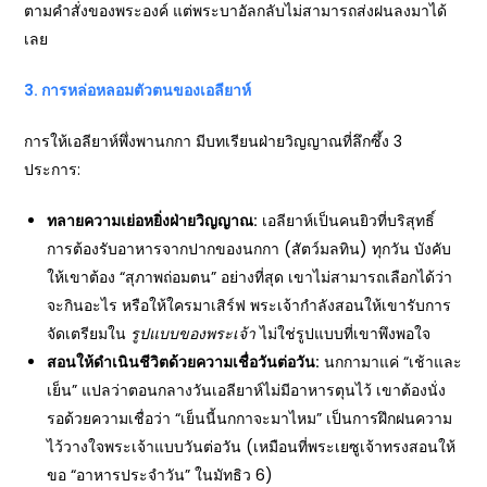
ตามคำสั่งของพระองค์ แต่พระบาอัลกลับไม่สามารถส่งฝนลงมาได้
เลย
3.
การหล่อหลอมตัวตนของเอลียาห์
การให้เอลียาห์พึ่งพานกกา มีบทเรียนฝ่ายวิญญาณที่ลึกซึ้ง 3
ประการ:
ทลายความเย่อหยิ่งฝ่ายวิญญาณ:
เอลียาห์เป็นคนยิวที่บริสุทธิ์
การต้องรับอาหารจากปากของนกกา (สัตว์มลทิน) ทุกวัน บังคับ
ให้เขาต้อง “สุภาพถ่อมตน” อย่างที่สุด เขาไม่สามารถเลือกได้ว่า
จะกินอะไร หรือให้ใครมาเสิร์ฟ พระเจ้ากำลังสอนให้เขารับการ
จัดเตรียมใน
รูปแบบของพระเจ้า
ไม่ใช่รูปแบบที่เขาพึงพอใจ
สอนให้ดำเนินชีวิตด้วยความเชื่อวันต่อวัน:
นกกามาแค่ “เช้าและ
เย็น” แปลว่าตอนกลางวันเอลียาห์ไม่มีอาหารตุนไว้ เขาต้องนั่ง
รอด้วยความเชื่อว่า “เย็นนี้นกกาจะมาไหม” เป็นการฝึกฝนความ
ไว้วางใจพระเจ้าแบบวันต่อวัน (เหมือนที่พระเยซูเจ้าทรงสอนให้
ขอ “อาหารประจำวัน” ในมัทธิว 6)