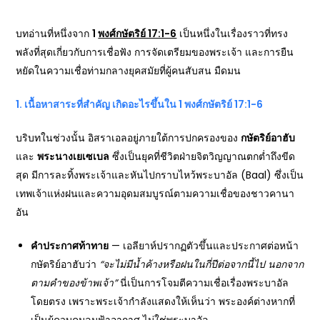
บทอ่านที่หนึ่งจาก
1
พงศ์กษัตริย์ 17:1-6
เป็นหนึ่งในเรื่องราวที่ทรง
พลังที่สุดเกี่ยวกับการเชื่อฟัง การจัดเตรียมของพระเจ้า และการยืน
หยัดในความเชื่อท่ามกลางยุคสมัยที่ผู้คนสับสน มืดมน
1.
เนื้อหาสาระที่สำคัญ เกิดอะไรขึ้นใน 1
พงศ์กษัตริย์ 17:1-6
บริบทในช่วงนั้น อิสราเอลอยู่ภายใต้การปกครองของ
กษัตริย์อาฮับ
และ
พระนางเยเซเบล
ซึ่งเป็นยุคที่ชีวิตฝ่ายจิตวิญญาณตกต่ำถึงขีด
สุด มีการละทิ้งพระเจ้าและหันไปกราบไหว้พระบาอัล (Baal) ซึ่งเป็น
เทพเจ้าแห่งฝนและความอุดมสมบูรณ์ตามความเชื่อของชาวคานา
อัน
คำประกาศท้าทาย
— เอลียาห์ปรากฏตัวขึ้นและประกาศต่อหน้า
กษัตริย์อาฮับว่า
“
จะไม่มีน้ำค้างหรือฝนในกี่ปีต่อจากนี้ไป นอกจาก
ตามคำของข้าพเจ้า”
นี่เป็นการโจมตีความเชื่อเรื่องพระบาอัล
โดยตรง เพราะพระเจ้ากำลังแสดงให้เห็นว่า พระองค์ต่างหากที่