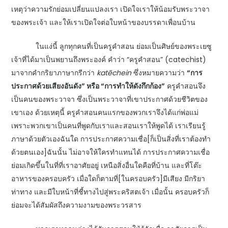
เหตุว่าความรักย่อมเปลี่ยนแปลงเรา เปิดใจเราให้น้อมรับพระวาจา
ของพระเจ้า และให้เราเปิดใจต่อใบหน้าของบรรดาเพื่อนบ้าน
ในแง่นี้ ลูกทุกคนที่เป็นครูคำสอน ย่อมเป็นศิษย์ของพระเยซู
เจ้าที่ได้มาเป็นพยานถึงพระองค์ คำว่า “ครูคำสอน” (catechist)
มาจากคำกริยาภาษากรีกว่า
kat
ē
chein
ซึ่งหมายความว่า
“การ
ประกาศด้วยเสียงอันดัง” หรือ “การทำให้ดังกึกก้อง”
ครูคำสอนจึง
เป็นคนของพระวาจา ซึ่งเป็นพระวาจาที่เขาประกาศด้วยชีวิตของ
เขาเอง ด้วยเหตุนี้ ครูคำสอนคนแรกของพวกเราจึงได้แก่พ่อแม่
เพราะพวกเขาเป็นคนที่พูดกับเราและสอนเราให้พูดได้ เราเรียนรู้
ภาษาด้วยตัวเองฉันใด การประกาศความเชื่อ[ก็เป็นสิ่งที่เราต้องทำ
ด้วยตนเอง]ฉันนั้น ไม่อาจให้ใครทำแทนได้ การประกาศความเชื่อ
ย่อมเกิดขึ้นในที่ที่เราอาศัยอยู่ เหนือสิ่งอื่นใดคือที่บ้าน และที่โต๊ะ
อาหารของครอบครัว เมื่อใดก็ตามที่[ในครอบครัว]มีเสียง มีกริยา
ท่าทาง และมีใบหน้าที่ชี้ทางไปสู่พระคริสตเจ้า เมื่อนั้น ครอบครัวก็
ย่อมจะได้สัมผัสถึงความงามของพระวรสาร