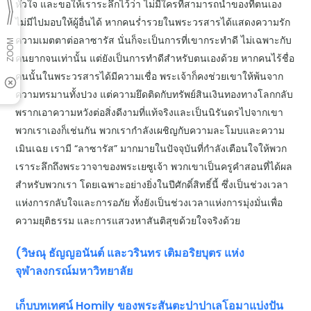
หัวใจ และขอให้เราระลึกไว้ว่า ไม่มีใครที่สามารถนำของที่ตนเอง
ไม่มีไปมอบให้ผู้อื่นได้ หากคนร่ำรวยในพระวรสารได้แสดงความรัก
ความเมตตาต่อลาซารัส นั่นก็จะเป็นการที่เขากระทำดี ไม่เฉพาะกับ
คนยากจนเท่านั้น แต่ยังเป็นการทำดีสำหรับตนเองด้วย หากคนไร้ชื่อ
คนนั้นในพระวรสารได้มีความเชื่อ พระเจ้าก็คงช่วยเขาให้พ้นจาก
ความทรมานทั้งปวง แต่ความยึดติดกับทรัพย์สินเงินทองทางโลกกลับ
พรากเอาความหวังต่อสิ่งดีงามที่แท้จริงและเป็นนิรันดรไปจากเขา
พวกเราเองก็เช่นกัน พวกเรากำลังเผชิญกับความละโมบและความ
เมินเฉย เรามี “ลาซารัส” มากมายในปัจจุบันที่กำลังเตือนใจให้พวก
เราระลึกถึงพระวาจาของพระเยซูเจ้า พวกเขาเป็นครูคำสอนที่ได้ผล
สำหรับพวกเรา โดยเฉพาะอย่างยิ่งในปีศักดิ์สิทธิ์นี้ ซึ่งเป็นช่วงเวลา
แห่งการกลับใจและการอภัย ทั้งยังเป็นช่วงเวลาแห่งการมุ่งมั่นเพื่อ
ความยุติธรรม และการแสวงหาสันติสุขด้วยใจจริงด้วย
(วิษณุ ธัญญอนันต์ และวรินทร เติมอริยบุตร แห่ง
จุฬาลงกรณ์มหาวิทยาลัย
เก็บบทเทศน์
Homily ของพระสันตะปาปาเลโอมาแบ่งปัน