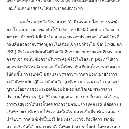
คำวิงวอนของคนร่ำรวยที่ปรารถนาจะให้พี่น้องของเขาได้รอดพ้น ก็
ย่อมเป็นเสียงเรียกร้องให้พวกเราลงมือกระทำ
คนร่ำรวยพูดกับอับราฮัมว่า “ถ้ามีใครคนหนึ่งจากบรรดาผู้
ตายไปหาเขา เขาก็จะกลับใจ” (เทียบ ลก 16:30) แต่อับราฮัม​กล่าว
ตอบว่า “ถ้าเขาไม่เชื่อฟังโมเสสและบรรดาประกาศก แม้จะมีใครที่
กลับคืนชีวิตจากบรรดาผู้ตายไปเตือนเขา เขาก็จะไม่เชื่อ” (เทียบ ลก
16:31) ที่จริงแล้วมีคนหนึ่งที่ได้กลับคืนจากความตายแล้ว คือพระเยซู
คริสตเจ้า ดังนั้น ข้อความในพระคัมภีร์จึงไม่ใช่สิ่งที่มุ่งจะทำให้เรา
หมดหวังหรือผิดหวัง หากแต่เป็นสิ่งที่กระตุ้นเตือนมโนธรรมของเรา
ให้ตื่นขึ้น การรับฟังโมเสสและบรรดาประกาศก ย่อมหมายถึงการ
ระลึกถึงพระบัญญัติและคำมั่นสัญญาทั้งหลายของพระเจ้า และพระ
ญาณเอื้ออาทรของพระองค์ก็ย่อมไม่ทอดทิ้งผู้ใดเลย พระวรสาร
ประกาศให้พวกเรารู้ว่าชีวิตของทุกคนสามารถเปลี่ยนแปลงได้ เหตุ
ว่าพระเยซูเจ้าได้ทรงฟื้นคืนจากความตายแล้ว เหตุการณ์นี้คือความ
จริงที่ช่วยเราทั้งหลายให้รอด ดังนั้นจึงสมควรเป็นที่รับรู้และสมควร
นำไปประกาศ แต่เท่านั้นยังไม่พอ เพราะเราจะต้องมีความรักต่อ
ความจริงข้อนี้ด้วย ความรักคือสิ่งที่จะนำพาเราให้เข้าใจพระวรสาร