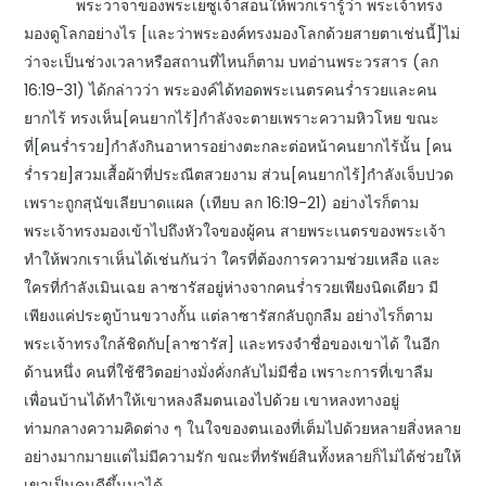
พระวาจาของพระเยซูเจ้าสอนให้พวกเรารู้ว่า พระเจ้าทรง
มองดูโลกอย่างไร [และว่าพระองค์ทรงมองโลกด้วยสายตาเช่นนี้]ไม่
ว่าจะเป็นช่วงเวลาหรือสถานที่ไหนก็ตาม บทอ่านพระวรสาร (ลก
16:19-31) ได้กล่าวว่า พระองค์ได้ทอดพระเนตรคนร่ำรวยและคน
ยากไร้ ทรงเห็น[คนยากไร้]กำลังจะตายเพราะความหิวโหย ขณะ
ที่[คนร่ำรวย]กำลังกินอาหารอย่างตะกละต่อหน้าคนยากไร้นั้น [คน
ร่ำรวย]สวมเสื้อผ้าที่ประณีตสวยงาม ส่วน[คนยากไร้]กำลังเจ็บปวด
เพราะถูกสุนัขเลียบาดแผล (เทียบ ลก 16:19-21) อย่างไรก็ตาม
พระเจ้าทรงมองเข้าไปถึงหัวใจของผู้คน สายพระเนตรของพระเจ้า
ทำให้พวกเราเห็นได้เช่นกันว่า ใครที่ต้องการความช่วยเหลือ และ
ใครที่กำลังเมินเฉย ลาซารัสอยู่ห่างจากคนร่ำรวยเพียงนิดเดียว มี
เพียงแค่ประตูบ้านขวางกั้น แต่ลาซารัสกลับถูกลืม อย่างไรก็ตาม
พระเจ้าทรงใกล้ชิดกับ[ลาซารัส] และทรงจำชื่อของเขาได้ ในอีก
ด้านหนึ่ง คนที่ใช้ชีวิตอย่างมั่งคั่งกลับไม่มีชื่อ เพราะการที่เขาลืม
เพื่อนบ้านได้ทำให้เขาหลงลืมตนเองไปด้วย เขาหลงทางอยู่
ท่ามกลางความคิดต่าง ๆ ในใจของตนเองที่เต็มไปด้วยหลายสิ่งหลาย
อย่างมากมายแต่ไม่มีความรัก ขณะที่ทรัพย์สินทั้งหลายก็ไม่ได้ช่วยให้
เขาเป็นคนดีขึ้นมาได้