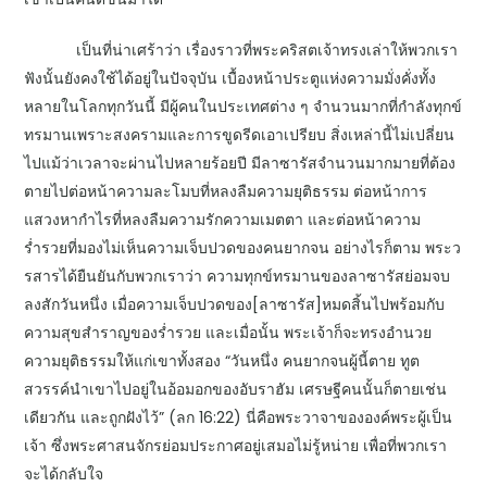
เป็นที่น่าเศร้าว่า เรื่องราวที่พระคริสตเจ้าทรงเล่าให้พวกเรา
ฟังนั้นยังคงใช้ได้อยู่ในปัจจุบัน เบื้องหน้าประตูแห่งความมั่งคั่งทั้ง
หลายในโลกทุกวันนี้ มีผู้คนในประเทศต่าง ๆ จำนวนมากที่กำลังทุกข์
ทรมานเพราะสงครามและการขูดรีดเอาเปรียบ สิ่งเหล่านี้ไม่เปลี่ยน
ไปแม้ว่าเวลาจะผ่านไปหลายร้อยปี มีลาซารัสจำนวนมากมายที่ต้อง
ตายไปต่อหน้าความละโมบที่หลงลืมความยุติธรรม ต่อหน้าการ
แสวงหากำไรที่หลงลืมความรักความเมตตา และต่อหน้าความ
ร่ำรวยที่มองไม่เห็นความเจ็บปวดของคนยากจน อย่างไรก็ตาม พระว
รสารได้ยืนยันกับพวกเราว่า ความทุกข์ทรมานของลาซารัสย่อมจบ
ลงสักวันหนึ่ง เมื่อความเจ็บปวดของ[ลาซารัส]หมดสิ้นไปพร้อมกับ
ความสุขสำราญของร่ำรวย และเมื่อนั้น พระเจ้าก็จะทรงอำนวย
ความยุติธรรมให้แก่เขาทั้งสอง “วันหนึ่ง คนยากจนผู้นี้ตาย ทูต
สวรรค์นำเขาไปอยู่ในอ้อมอกของอับราฮัม เศรษฐีคนนั้นก็ตายเช่น
เดียวกัน และถูกฝังไว้” (ลก 16:22) นี่คือพระวาจาขององค์พระผู้เป็น
เจ้า ซึ่งพระศาสนจักรย่อมประกาศอยู่เสมอไม่รู้หน่าย เพื่อที่พวกเรา
จะได้กลับใจ