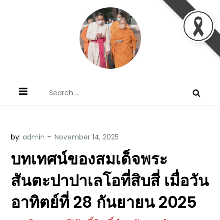
Skip
to
content
ข้อคิดบทเทศน์ประจำวัน โดย มงซินญอร์
ขอขอบคุณท่านที่เข้ามารับฟังพระวจนะพระเจ้า ขอพระเจ้า
Search
วิษณุ ธัญญอนันต์
ประทานพระพรแก่พวกท่านท้งหลายเทอญ
for:
by:
admin
บทเทศน์ของสมเด็จพระ
สันตะปาปาเลโอที่สิบสี่ เมื่อวัน
อาทิตย์ที่ 28 กันยายน 2025