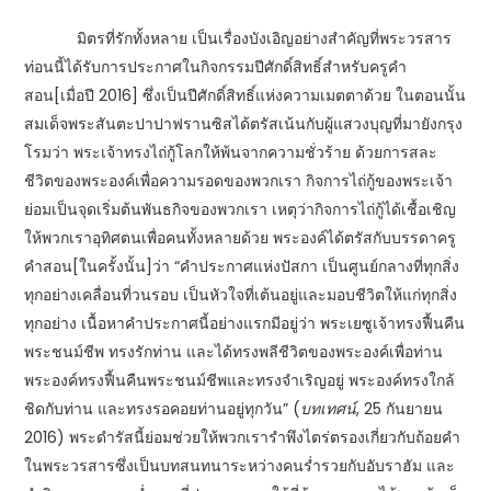
มิตรที่รักทั้งหลาย เป็นเรื่องบังเอิญอย่างสำคัญที่พระวรสาร
ท่อนนี้ได้รับการประกาศในกิจกรรมปีศักดิ์สิทธิ์สำหรับครูคำ
สอน[เมื่อปี 2016] ซึ่งเป็นปีศักดิ์สิทธิ์แห่งความเมตตาด้วย ในตอนนั้น
สมเด็จพระสันตะปาปาฟรานซิสได้ตรัสเน้นกับผู้แสวงบุญที่มายังกรุง
โรมว่า พระเจ้าทรงไถ่กู้โลกให้พ้นจากความชั่วร้าย ด้วยการสละ
ชีวิตของพระองค์เพื่อความรอดของพวกเรา กิจการไถ่กู้ของพระเจ้า
ย่อมเป็นจุดเริ่มต้นพันธกิจของพวกเรา เหตุว่ากิจการไถ่กู้ได้เชื้อเชิญ
ให้พวกเราอุทิศตนเพื่อคนทั้งหลายด้วย พระองค์ได้ตรัสกับบรรดาครู
คำสอน[ในครั้งนั้น]ว่า “คำประกาศแห่งปัสกา เป็นศูนย์กลางที่ทุกสิ่ง
ทุกอย่างเคลื่อนที่วนรอบ เป็นหัวใจที่เต้นอยู่และมอบชีวิตให้แก่ทุกสิ่ง
ทุกอย่าง เนื้อหาคำประกาศนี้อย่างแรกมีอยู่ว่า พระเยซูเจ้าทรงฟื้นคืน
พระชนม์ชีพ ทรงรักท่าน และได้ทรงพลีชีวิตของพระองค์เพื่อท่าน
พระองค์ทรงฟื้นคืนพระชนม์ชีพและทรงจำเริญอยู่ พระองค์ทรงใกล้
ชิดกับท่าน และทรงรอคอยท่านอยู่ทุกวัน” (
บทเทศน์
, 25 กันยายน
2016) พระดำรัสนี้ย่อมช่วยให้พวกเรารำพึงไตร่ตรองเกี่ยวกับถ้อยคำ
ในพระวรสารซึ่งเป็นบทสนทนาระหว่างคนร่ำรวยกับอับราฮัม และ