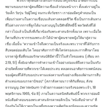
พวกเราทุกคนต่างได้รับการสอนให้รู้จักเชื่อ อาศัยการเป็น
พยานของบรรดาผู้คนที่มีความเชื่อแล้วก่อนหน้าเรา ตั้งแต่เราอยู่ใน
วัยเด็ก วัยรุ่น วัยผู้ใหญ่ จนกระทั่งวัยชรา เราย่อมมีครูคำสอนเป็น
เพื่อนร่วมทางในความเชื่อบนเส้นทางตลอดชีวิต ซึ่งเป็นการเดินทาง
ที่ไม่ต่างจากการที่ลูกได้มาแสวงบุญในปีศักดิ์สิทธิ์นี้ พลวัตดังที่ได้
กล่าวไปแล้วเป็นสิ่งที่เกี่ยวข้องกับพระศาสนจักรทั้งมวล เพราะเมื่อใด
ก็ตามที่ประชากรของพระเจ้าได้นำพาผู้คนชายหญิงให้มาสู่ความ
เชื่อ เมื่อนั้น “ความเข้าใจถึงความเป็นจริงและพระวาจาที่ได้รับการ
สืบทอดย่อมเติบโต โดยอาศัยการรำพึงไตร่ตรองและการศึกษาโดย
บรรดาผู้เชื่อที่ถนอมรักษาสมบัติมีค่านี้ไว้ในหัวใจของตน (เทียบ ลก
2:19, 51) ทั้งยังอาศัยการทำความเข้าใจอย่างถ่องแท้ถึงความเป็นจริง
ฝ่ายจิตทั้งหลายที่พวกเขาได้เคยประสบ ตลอดจนอาศัยการเทศน์สอน
ของผู้คนที่ได้รับของประทานแห่งความจริงอย่างเที่ยงแท้ผ่านการสืบ
ตำแหน่งของบรรดาบิชอป” (สภาสังคายนาวาติกันที่สอง, สังฆ
ธรรมนูญ
Dei Verbum
ว่าด้วยการเผยความจริงของพระเจ้า, 18
พฤศจิกายน 1965, ข้อ 8) ภายในความสนิทสัมพันธ์นี้ พวกเราย่อมมี
หนังสือคำสอนของพระศาสนจักรคาทอลิกเป็น “หนังสือนำทาง” ที่
ป้องกันไม่ให้เราตกเป็นเหยื่อของความคิดปัจเจกนิยมและความขัด