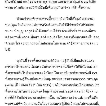
เกียรติฝ่ายบ้านเมือง บรรดาทูตานุทูต และบรรดาผู้แสวงบุญที่เดิน
ทางมาร่วมกิจกรรมปีศักดิ์สิทธิ์เพื่อกลุ่มกิจศรัทธาที่รักทั้งหลาย
ข้าพเจ้าขอทักทายท่านทั้งหลายด้วยใจที่เปี่ยมด้วยความ
ขอบคุณ ในโอกาสแห่งการเริ่มต้นงานรับใช้ที่ข้าพเจ้าได้รับมอบ
หมาย นักบุญเอากุสตินได้เคยเขียนไว้ว่า พระเจ้าข้า “พระองค์ทรง
สร้างเราทั้งหลายเพื่อพระองค์ และจิตใจของเราทั้งหลายย่อมไม่อาจ
พักผ่อนได้เลย จนกว่าจะได้พักผ่อนในพระองค์” (คำสารภาพ, เล่ม 1,
1, 1)
ทุกวันนี้ เราทั้งหลายต่างได้มีความรู้สึกที่เปี่ยมล้นรุนแรง
การจากไปของสมเด็จพระสันตะปาปาฟรานซิสทำให้จิตใจของเรา
ทั้งหลายเต็มไปด้วยความเศร้าโศก ในเวลาที่ยากลำบากครั้งนี้ เรา
ทั้งหลายต่างรู้สึกเหมือนกับเป็นฝูงชนที่พระวรสารกล่าวว่า “ประดุจ
ฝูงแกะที่ไม่มีคนเลี้ยง” (มธ 9:36) แต่ในวันอาทิตย์สมโภชปัสกา เรา
ทั้งหลายได้รับการอวยพรครั้งสุดท้ายจากพระองค์ และเราทั้งหลาย
ต่างก็ได้สัมผัสช่วงเวลาหลังจากนั้นภายในแสงสว่างแห่งการฟื้นคืน
พระชนม์ชีพ ด้วยความมั่นใจว่า องค์พระผู้เป็นเจ้าย่อมไม่ทรงทอดทิ้ง