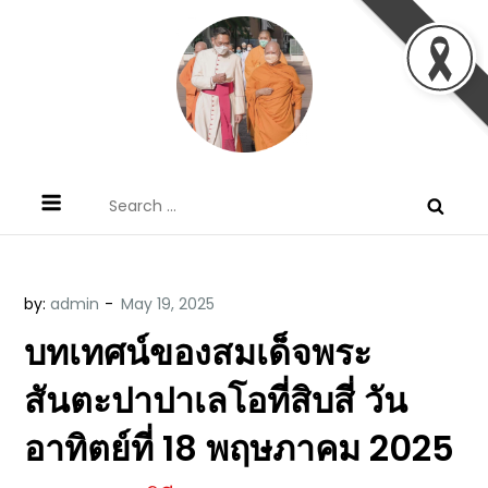
Skip
to
content
ข้อคิดบทเทศน์ประจำวัน โดย มงซินญอร์
ขอขอบคุณท่านที่เข้ามารับฟังพระวจนะพระเจ้า ขอพระเจ้า
Search
วิษณุ ธัญญอนันต์
ประทานพระพรแก่พวกท่านท้งหลายเทอญ
for:
by:
admin
บทเทศน์ของสมเด็จพระ
สันตะปาปาเลโอที่สิบสี่ วัน
อาทิตย์ที่ 18 พฤษภาคม 2025