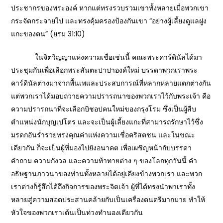
ประชากรของพระองค์ หากแต่ทรงรวบรวมเขาทั้งหลายเมื่อพวกเขา
กระจัดกระจายไป และทรงคุ้มครองป้องกันเขา “อย่างผู้เลี้ยงดูแลฝูง
แกะของตน” (ยรม 31:10)
ในจิตวิญญาแห่งความเชื่อเช่นนี้ คณะพระคาร์ดินัลได้มา
ประชุมกันเพื่อเลือกพระสันตะปาปาองค์ใหม่ บรรดาพวกเราพระ
คาร์ดินัลต่างมาจากพื้นเพและประสบการณ์ที่หลากหลายแตกต่างกัน
แต่พวกเราได้มอบถวายความปรารถนาของพวกเราไว้กับพระเจ้า คือ
ความปรารถนาที่จะเลือกบิชอปคนใหม่ของกรุงโรม ซึ่งเป็นผู้สืบ
ตำแหน่งนักบุญเปโตร และจะเป็นผู้เลี้ยงแกะที่สามารถรักษาไว้ซึ่ง
มรดกอันร่ำรวยทรงคุณค่าแห่งความเชื่อคริสตชน และในขณะ
เดียวกัน ก็จะเป็นผู้ที่มองไปยังอนาคต เพื่อเผชิญหน้ากับบรรดา
คำถาม ความกังวล และความท้าทายต่าง ๆ ของโลกทุกวันนี้ คำ
อธิษฐานภาวนาของท่านทั้งหลายได้อยู่เคียงข้างพวกเรา และพวก
เราต่างก็รู้สึกได้ถึงกิจการของพระจิตเจ้า ผู้ที่ได้ทรงนำพาเราทั้ง
หลายสู่ความสอดประสานคล้ายกับเป็นเครื่องดนตรีมากมาย ทำให้
หัวใจของพวกเราเต้นเป็นท่วงทำนองเดียวกัน