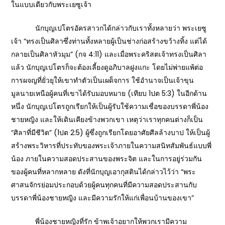
ในแบบเดียวกับพระเยซูเจ้า
นักบุญเปโตรอัครสาวกได้กล่าวกับเราทั้งหลายว่า พระเยซู
เจ้า “ทรงเป็นศิลาซึ่งท่านทั้งหลายผู้เป็นช่างก่อสร้างขว้างทิ้ง แต่ได้
กลายเป็นศิลาหัวมุม” (กจ 4:11) และเมื่อพระคริสตเจ้าทรงเป็นศิลา
แล้ว นักบุญเปโตรก็จะต้องเลี้ยงดูอภิบาลฝูงแกะ โดยไม่พ่ายแพ้ต่อ
การผจญที่ยั่วยุให้เขาทำตัวเป็นเผด็จการ ใช้อำนาจเป็นเจ้าขุน
มูลนายเหนือผู้คนที่เขาได้รับมอบหมาย (เทียบ 1ปต 5:3) ในอีกด้าน
หนึ่ง นักบุญเปโตรถูกเรียกให้เป็นผู้รับใช้ความเชื่อของบรรดาพี่น้อง
ชายหญิง และให้เดินเคียงข้างพวกเขา เหตุว่าเราทุกคนต่างก็เป็น
“ศิลาที่มีชีวิต” (1ปต 2:5) ผู้ซึ่งถูกเรียกโดยอาศัยศีลล้างบาป ให้เป็นผู้
สร้างพระวิหารที่ประทับของพระเจ้าภายในความสนิทสัมพันธ์แบบพี่
น้อง ภายในความสอดประสานของพระจิต และในการอยู่ร่วมกัน
ของผู้คนที่หลากหลาย ดังที่นักบุญเอากุสตินได้กล่าวไว้ว่า “พระ
ศาสนจักรย่อมประกอบด้วยผู้คนทุกคนที่มีความสอดประสานกับ
บรรดาพี่น้องชายหญิง และมีความรักให้แก่เพื่อนบ้านของเขา”
พี่น้องชายหญิงที่รัก ข้าพเจ้าอยากให้พวกเรามีความ