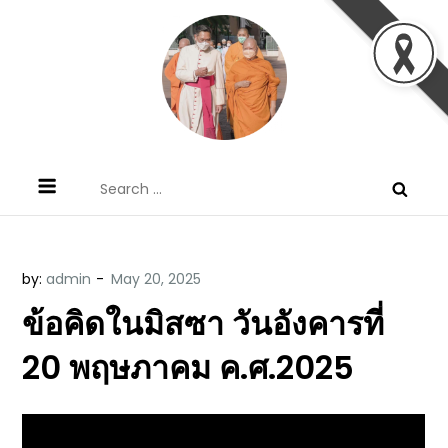
Skip
to
content
ข้อคิดบทเทศน์ประจำวัน โดย มงซินญอร์
ขอขอบคุณท่านที่เข้ามารับฟังพระวจนะพระเจ้า ขอพระเจ้า
Search
วิษณุ ธัญญอนันต์
ประทานพระพรแก่พวกท่านท้งหลายเทอญ
for:
by:
admin
ข้อคิดในมิสซา วันอังคารที่
20 พฤษภาคม ค.ศ.2025