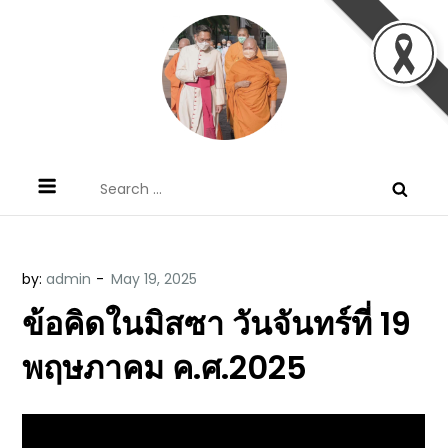
Skip
to
content
ข้อคิดบทเทศน์ประจำวัน โดย มงซินญอร์
ขอขอบคุณท่านที่เข้ามารับฟังพระวจนะพระเจ้า ขอพระเจ้า
Search
วิษณุ ธัญญอนันต์
ประทานพระพรแก่พวกท่านท้งหลายเทอญ
for:
by:
admin
ข้อคิดในมิสซา วันจันทร์ที่ 19
พฤษภาคม ค.ศ.2025