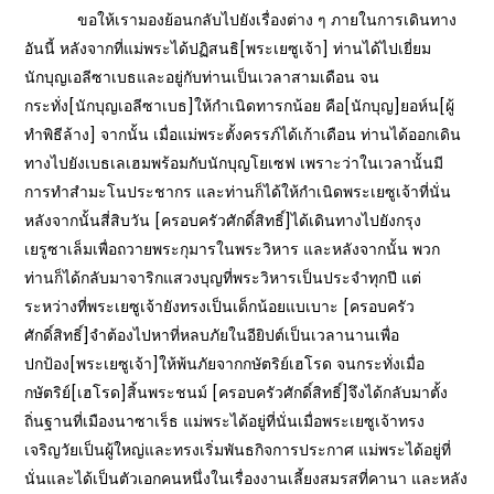
ขอให้เรามองย้อนกลับไปยังเรื่องต่าง ๆ ภายในการเดินทาง
อันนี้ หลังจากที่แม่พระได้ปฏิสนธิ[พระเยซูเจ้า] ท่านได้ไปเยี่ยม
นักบุญเอลีซาเบธและอยู่กับท่านเป็นเวลาสามเดือน จน
กระทั่ง[นักบุญเอลีซาเบธ]ให้กำเนิดทารกน้อย คือ[นักบุญ]ยอห์น[ผู้
ทำพิธีล้าง] จากนั้น เมื่อแม่พระตั้งครรภ์ได้เก้าเดือน ท่านได้ออกเดิน
ทางไปยังเบธเลเฮมพร้อมกับนักบุญโยเซฟ เพราะว่าในเวลานั้นมี
การทำสำมะโนประชากร และท่านก็ได้ให้กำเนิดพระเยซูเจ้าที่นั่น
หลังจากนั้นสี่สิบวัน [ครอบครัวศักดิ์สิทธิ์]ได้เดินทางไปยังกรุง
เยรูซาเล็มเพื่อถวายพระกุมารในพระวิหาร และหลังจากนั้น พวก
ท่านก็ได้กลับมาจาริกแสวงบุญที่พระวิหารเป็นประจำทุกปี แต่
ระหว่างที่พระเยซูเจ้ายังทรงเป็นเด็กน้อยแบเบาะ [ครอบครัว
ศักดิ์สิทธิ์]จำต้องไปหาที่หลบภัยในอียิปต์เป็นเวลานานเพื่อ
ปกป้อง[พระเยซูเจ้า]ให้พ้นภัยจากกษัตริย์เฮโรด จนกระทั่งเมื่อ
กษัตริย์[เฮโรด]สิ้นพระชนม์ [ครอบครัวศักดิ์สิทธิ์]จึงได้กลับมาตั้ง
ถิ่นฐานที่เมืองนาซาเร็ธ แม่พระได้อยู่ที่นั่นเมื่อพระเยซูเจ้าทรง
เจริญวัยเป็นผู้ใหญ่และทรงเริ่มพันธกิจการประกาศ แม่พระได้อยู่ที่
นั่นและได้เป็นตัวเอกคนหนึ่งในเรื่องงานเลี้ยงสมรสที่คานา และหลัง