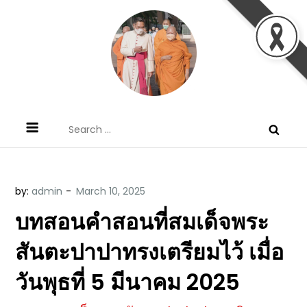
Skip
to
content
ข้อคิดบทเทศน์ประจำวัน โดย มงซินญอร์
ขอขอบคุณท่านที่เข้ามารับฟังพระวจนะพระเจ้า ขอพระเจ้า
Search
วิษณุ ธัญญอนันต์
ประทานพระพรแก่พวกท่านท้งหลายเทอญ
for:
by:
admin
บทสอนคำสอนที่สมเด็จพระ
สันตะปาปาทรงเตรียมไว้ เมื่อ
วันพุธที่ 5 มีนาคม 2025