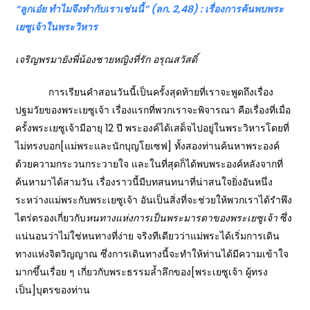
“ลูกเอ๋ย ทำไมจึงทำกับเราเช่นนี้” (ลก. 2,48) : เรื่องการค้นพบพระ
เยซูเจ้าในพระวิหาร
เจริญพรมายังพี่น้องชายหญิงที่รัก อรุณสวัสดิ์
การเรียนคำสอนวันนี้เป็นครั้งสุดท้ายที่เราจะพูดถึงเรื่อง
ปฐมวัยของพระเยซูเจ้า เรื่องแรกที่พวกเราจะพิจารณา คือเรื่องที่เมื่อ
ครั้งพระเยซูเจ้ามีอายุ 12 ปี พระองค์ได้เสด็จไปอยู่ในพระวิหารโดยที่
ไม่ทรงบอก[แม่พระและนักบุญโยเซฟ] ทั้งสองท่านค้นหาพระองค์
ด้วยความกระวนกระวายใจ และในที่สุดก็ได้พบพระองค์หลังจากที่
ค้นหามาได้สามวัน เรื่องราวนี้มีบทสนทนาที่น่าสนใจยิ่งอันหนึ่ง
ระหว่างแม่พระกับพระเยซูเจ้า อันเป็นสิ่งที่จะช่วยให้พวกเราได้รำพึง
ไตร่ตรองเกี่ยวกับ
หนทางแห่งการเป็นพระมารดาของพระเยซูเจ้า
ซึ่ง
แน่นอนว่าไม่ใช่หนทางที่ง่าย จริงทีเดียวว่าแม่พระได้เริ่มการเดิน
ทางแห่งจิตวิญญาณ ซึ่งการเดินทางนี้จะทำให้ท่านได้มีความเข้าใจ
มากขึ้นเรื่อย ๆ เกี่ยวกับพระธรรมล้ำลึกของ[พระเยซูเจ้า ผู้ทรง
เป็น]บุตรของท่าน