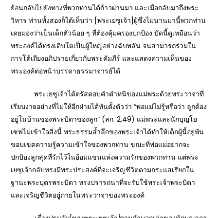
ย้อนกลับไปยังทางที่พวกท่านได้ก้าวผ่านมา และเมื่อกลับมาถึงพระ
วิหาร ท่านทั้งสองก็ได้เห็นว่า [พระเยซูเจ้า]ผู้ซึ่งไม่นานมานี้พวกท่าน
เคยมองว่าเป็นเด็กตัวน้อย ๆ ที่ต้องคุ้มครองปกป้อง บัดนี้ดูเหมือนว่า
พระองค์ได้ทรงเติบโตเป็นผู้ใหญ่อย่างฉับพลัน จนสามารถร่วมใน
การโต้เถียงอภิปรายเกี่ยวกับพระคัมภีร์ และแสดงความเห็นของ
พระองค์ต่อหน้าบรรดาธรรมาจารย์ได้
พระเยซูเจ้าได้ตรัสตอบคำตำหนิของแม่พระด้วยพระวาจาที่
เรียบง่ายอย่างที่ไม่ให้อีกฝ่ายได้ทันตั้งตัวว่า “พ่อแม่ไม่รู้หรือว่า ลูกต้อง
อยู่ในบ้านของพระบิดาของลูก” (ลก. 2,49) แม่พระและนักบุญโย
เซฟไม่เข้าใจสิ่งนี้ พระธรรมล้ำลึกของพระเจ้าได้ทำให้เด็กผู้นี้อยู่พ้น
ขอบเขตความรู้ความเข้าใจของพวกท่าน ขณะที่พ่อแม่อยากจะ
ปกป้องลูกสุดที่รักไว้ในอ้อมแขนแห่งความรักของพวกท่าน แต่พระ
เยซูเจ้ากลับทรงมีพระประสงค์ที่จะเจริญชีวิตตามกระแสเรียกใน
ฐานะพระบุตรพระบิดา ทรงปรารถนาที่จะรับใช้พระเจ้าพระบิดา
และเจริญชีวิตอยู่ภายในพระวาจาของพระองค์