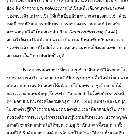
คิดอ่านของแม่พระได้สอดประสานกับความคิดอ่านของพระเจ้า และ
ย่อมเห็นว่าความประสงค์ของท่านได้เป็นหนึ่งเดียวกับพระประสงค์
ของพระเจ้า แม่พระเป็นผู้ที่เต็มเปี่ยมด้วยพระวาจาของพระเจ้า ด้วย
เหตุนี้ ท่านจึงสามารถเป็นพระมารดาของพระวจนาตถ์ ผู้ทรงรับ
สภาพมนุษย์ได้” (สมณสาส์นเวียน
Deus caritas est
, ข้อ 41)
อย่างไรก็ตาม ถึงแม้ว่าแม่พระจะมีความสนิทสัมพันธ์กับพระวาจา
ของพระเจ้าอย่างที่ไม่มีผู้ใดเสมอเหมือน แต่ท่านก็ยังคงต้องพยายาม
อย่างมากใน “การเป็นศิษย์” อยู่ดี
ประสบการณ์จากการที่พระเยซูเจ้าวัยสิบสองปีได้หายตัวไป
ระหว่างการจาริกแสวงบุญประจำปียังกรุงเยรูซาเล็มได้ทำให้แม่พระ
เกิดความหวาดหวั่น จนทำให้เมื่อท่านได้พบพระเยซูเจ้า ท่านก็ได้
กล่าวออกมาแทนนักบุญโยเซฟว่า “ลูกเอ๋ย ทำไมจึงทำกับเราเช่นนี้
ดูซิ พ่อกับแม่ต้องกังวลใจตามหาลูก” (ลก. 2,48) แม่พระและนักบุญ
โยเซฟต่างรู้สึกถึงความเจ็บปวดของพ่อแม่เวลาที่ลูกหายตัวไป ท่าน
ทั้งสองคิดว่าพระเยซูเจ้าทรงอยู่ในหมู่ผู้ร่วมเดินทางและบรรดาญาติ
แต่หลังจากที่พวกท่านไม่ได้พบพระเยซูเจ้าเป็นเวลาทั้งวัน ท่านทั้ง
สองก็ได้เริ่มค้นหาพระองค์ การค้นหานี้ได้นำพาให้ท่านทั้งสองเดิน