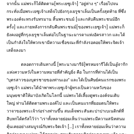
จากนั้น แม่พระก็ได้ติดตาม[พระเยซูเจ้า] “อยู่ห่าง ๆ” เรื่อยไปจน
กระทั่งเมื่อพระเยซูเจ้าเสด็จไปยังกรุงเยรูซาเล็มเป็นครั้งสุดท้าย ที่ซึ่ง
พระองค์จะทรงรับทรมาน สิ้นพระชนม์ [และกลับคืนพระชนม์อีก
ครั้ง] และภายหลังการกลับคืนพระชนม์[ของพระเยซูเจ้า] แม่พระก็
ยังคงอยู่ที่กรุงเยรูซาเล็มต่อไปในฐานะมารดาแห่งอัครสาวก และได้
เป็นกำลังใจให้พวกเขามีความเชื่อขณะที่กำลังรอคอยให้พระจิตเจ้า
เสด็จลงมา
ตลอดการเดินทางนี้ [พระนางมารีย์]พรหมจารีได้เป็น
ผู้จาริก
แห่งความหวัง
ในความหมายที่สำคัญยิ่ง คือ ในการที่ท่านได้เป็น
“บุตรสาวของบุตรชายของท่านเอง” และได้เป็นศิษย์คนแรกของพระ
เยซูเจ้า แม่พระได้นำพาพระเยซูเจ้าผู้ทรงเป็นความหวังของ
มนุษยชาติให้มาบังเกิดในโลกนี้ แม่พระได้เลี้ยงดูพระองค์จนเติบ
ใหญ่ ท่านได้ติดตามพระองค์ไป และเป็นคนแรกที่ยอมตนให้พระ
วาจาของพระเจ้าก่อร่างท่านขึ้น สมเด็จพระสันตะปาปาเบเนดิกต์ที่
สิบหกได้ตรัสไว้ว่า “เราทั้งหลายย่อมเห็นว่าแม่พระมีความสนิทสนม
คุ้นเคยอย่างสมบูรณ์กับพระจิตเจ้า […] เราทั้งหลายย่อมเห็นว่าความ