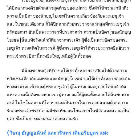
เรื่องปฐมวัย
[ของพระเยซูเจ้า]
ตามคำบอกเล่าของนักบุญลูกา
ได้ปิดฉากลงด้วยคำกล่าวสุดท้ายของแม่พระ ซึ่งทำให้พวกเรานึกถึง
ความเป็นบิดาของนักบุญโยเซฟในความเกี่ยวข้องกับพระเยซูเจ้า
และในขณะเดียวกัน ก็ได้ปิดฉากด้วยพระวาจาแรกสุดที่พระเยซูเจ้า
ตรัสออกมา อันเป็นพระวาจาที่ประกาศว่า ความเป็นบิดา[ของนักบุญ
โยเซฟ]นั้นแท้จริงแล้วมีที่มาจากพระเจ้า ผู้ซึ่งเป็นพระบิดาของพระ
เยซูเจ้า ทรงสถิตในสวรรค์ ผู้ซึ่งพระเยซูเจ้าได้ทรงประกาศยืนยันว่า
พระเจ้าพระบิดานี้ทรงยิ่งใหญ่เหนือผู้ใดทั้งหมด
พี่น้องชายหญิงที่รัก ขอให้เราทั้งหลายจงเปี่ยมไปด้วยความ
หวังเช่นเดียวกับแม่พระและนักบุญโยเซฟ ขอให้เราทั้งหลายออกเดิน
ทางตามรอยเท้าของ[พระเยซูเจ้า] ผู้ไม่ทรงยอมอยู่ภายใต้ข้อจำกัด
แห่งความนึกคิดของพวกเรา ผู้ทรงยอมให้ผู้คนทั้งหลายได้ค้นพบพระ
องค์ ไม่ใช่ในสถานที่ใด หากแต่เป็นภายในการตอบสนองด้วยความ
รักต่อพระเจ้าพระบิดาผู้มีพระทัยอ่อนโยน ภายในชีวิตแห่งความเป็น
บุตร ซึ่งเป็นการตอบสนองด้วยความรัก
(วิษณุ ธัญญอนันต์ และวรินทร เติมอริยบุตร แห่ง