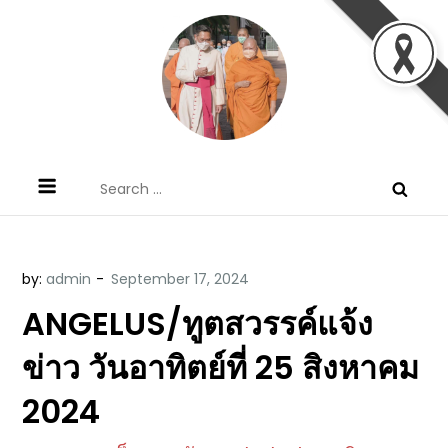
Skip
to
content
ข้อคิดบทเทศน์ประจำวัน โดย มงซินญอร์
ขอขอบคุณท่านที่เข้ามารับฟังพระวจนะพระเจ้า ขอพระเจ้า
Search
วิษณุ ธัญญอนันต์
ประทานพระพรแก่พวกท่านท้งหลายเทอญ
for:
by:
admin
ANGELUS/ทูตสวรรค์แจ้ง
ข่าว วันอาทิตย์ที่ 25 สิงหาคม
2024