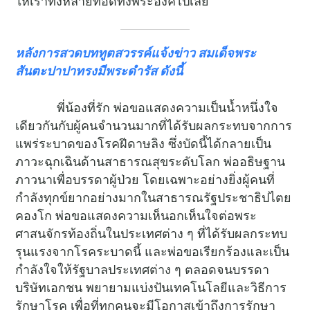
ให้เราทั้งหลายทอดทิ้งพระองค์ไปเลย
หลังการสวดบททูตสวรรค์แจ้งข่าว สมเด็จพระ
สันตะปาปาทรงมีพระดำรัส ดังนี้
พี่น้องที่รัก พ่อขอแสดงความเป็นน้ำหนึ่งใจ
เดียวกันกับผู้คนจำนวนมากที่ได้รับผลกระทบจากการ
แพร่ระบาดของโรคฝีดาษลิง ซึ่งบัดนี้ได้กลายเป็น
ภาวะฉุกเฉินด้านสาธารณสุขระดับโลก พ่ออธิษฐาน
ภาวนาเพื่อบรรดาผู้ป่วย โดยเฉพาะอย่างยิ่งผู้คนที่
กำลังทุกข์ยากอย่างมากในสาธารณรัฐประชาธิปไตย
คองโก พ่อขอแสดงความเห็นอกเห็นใจต่อพระ
ศาสนจักรท้องถิ่นในประเทศต่าง ๆ ที่ได้รับผลกระทบ
รุนแรงจากโรคระบาดนี้ และพ่อขอเรียกร้องและเป็น
กำลังใจให้รัฐบาลประเทศต่าง ๆ ตลอดจนบรรดา
บริษัทเอกชน พยายามแบ่งปันเทคโนโลยีและวิธีการ
รักษาโรค เพื่อที่ทุกคนจะมีโอกาสเข้าถึงการรักษา