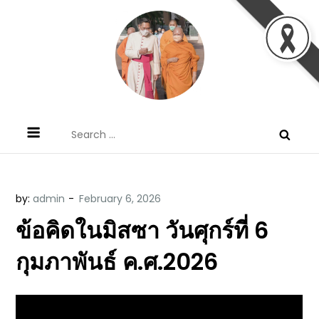
Skip
to
content
ข้อคิดบทเทศน์ประจำวัน โดย มงซินญอร์
ขอขอบคุณท่านที่เข้ามารับฟังพระวจนะพระเจ้า ขอพระเจ้า
Search
วิษณุ ธัญญอนันต์
ประทานพระพรแก่พวกท่านท้งหลายเทอญ
for:
by:
admin
ข้อคิดในมิสซา วันศุกร์ที่ 6
กุมภาพันธ์ ค.ศ.2026