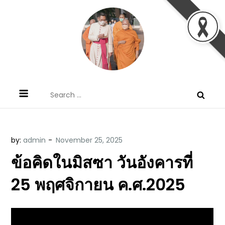
Skip
to
content
ข้อคิดบทเทศน์ประจำวัน โดย มงซินญอร์
ขอขอบคุณท่านที่เข้ามารับฟังพระวจนะพระเจ้า ขอพระเจ้า
Search
วิษณุ ธัญญอนันต์
ประทานพระพรแก่พวกท่านท้งหลายเทอญ
for:
by:
admin
ข้อคิดในมิสซา วันอังคารที่
25 พฤศจิกายน ค.ศ.2025