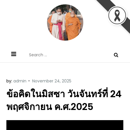
Skip
to
content
ข้อคิดบทเทศน์ประจำวัน โดย มงซินญอร์
ขอขอบคุณท่านที่เข้ามารับฟังพระวจนะพระเจ้า ขอพระเจ้า
Search
วิษณุ ธัญญอนันต์
ประทานพระพรแก่พวกท่านท้งหลายเทอญ
for:
by:
admin
ข้อคิดในมิสซา วันจันทร์ที่ 24
พฤศจิกายน ค.ศ.2025