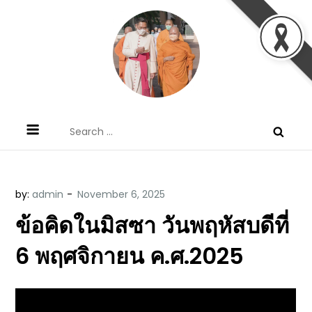
Skip
to
content
ข้อคิดบทเทศน์ประจำวัน โดย มงซินญอร์
ขอขอบคุณท่านที่เข้ามารับฟังพระวจนะพระเจ้า ขอพระเจ้า
Search
วิษณุ ธัญญอนันต์
ประทานพระพรแก่พวกท่านท้งหลายเทอญ
for:
by:
admin
ข้อคิดในมิสซา วันพฤหัสบดีที่
6 พฤศจิกายน ค.ศ.2025