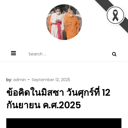
Skip
to
content
ข้อคิดบทเทศน์ประจำวัน โดย มงซินญอร์
ขอขอบคุณท่านที่เข้ามารับฟังพระวจนะพระเจ้า ขอพระเจ้า
Search
วิษณุ ธัญญอนันต์
ประทานพระพรแก่พวกท่านท้งหลายเทอญ
for:
by:
admin
ข้อคิดในมิสซา วันศุกร์ที่ 12
กันยายน ค.ศ.2025