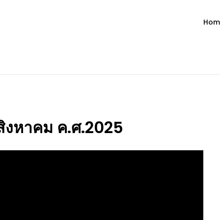
Hom
ำวัน โดย มงซินญอร์ วิษณุ ธัญญอน
วจนะพระเจ้า ขอพระเจ้าประทานพระพรแก่พวกท่านท้งหลายเทอญ
0 สิงหาคม ค.ศ.2025