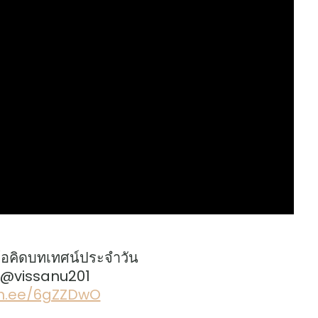
้อคิดบทเทศน์ประจำวัน
: @vissanu201
lin.ee/6gZZDwO