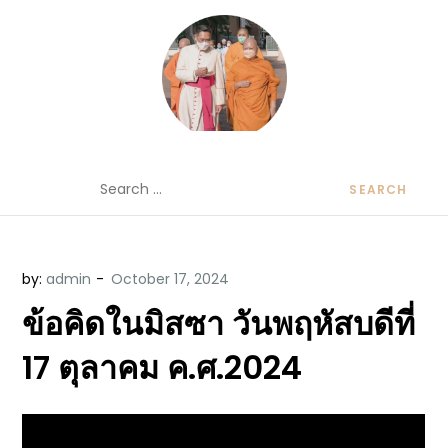
Skip
to
content
ข้อคิดบทเทศน์ประจำวัน โดย มงซินญอร์
ขอขอบคุณท่านที่เข้ามารับฟังพระวจนะพระเจ้า ขอพระเจ้า
Search
วิษณุ ธัญญอนันต์
ประทานพระพรแก่พวกท่านท้งหลายเทอญ
for:
by:
admin
ข้อคิดในมิสซา วันพฤหัสบดีที่
17 ตุลาคม ค.ศ.2024