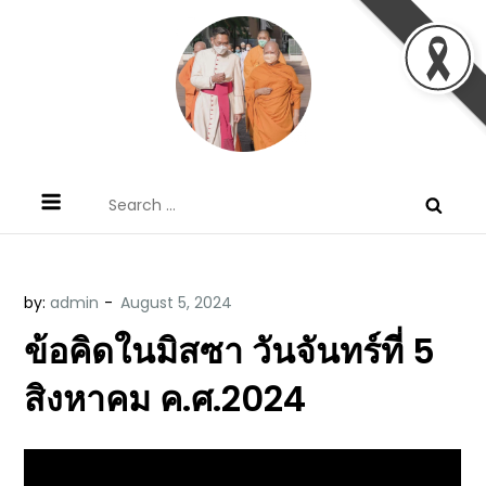
Skip
to
content
ข้อคิดบทเทศน์ประจำวัน โดย มงซินญอร์
ขอขอบคุณท่านที่เข้ามารับฟังพระวจนะพระเจ้า ขอพระเจ้า
Search
วิษณุ ธัญญอนันต์
ประทานพระพรแก่พวกท่านท้งหลายเทอญ
for:
by:
admin
ข้อคิดในมิสซา วันจันทร์ที่ 5
สิงหาคม ค.ศ.2024