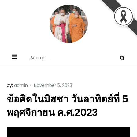
Skip
to
content
ข้อคิดบทเทศน์ประจำวัน โดย มงซินญอร์
ขอขอบคุณท่านที่เข้ามารับฟังพระวจนะพระเจ้า ขอพระเจ้า
Search
วิษณุ ธัญญอนันต์
ประทานพระพรแก่พวกท่านท้งหลายเทอญ
for:
by:
admin
ข้อคิดในมิสซา วันอาทิตย์ที่ 5
พฤศจิกายน ค.ศ.2023