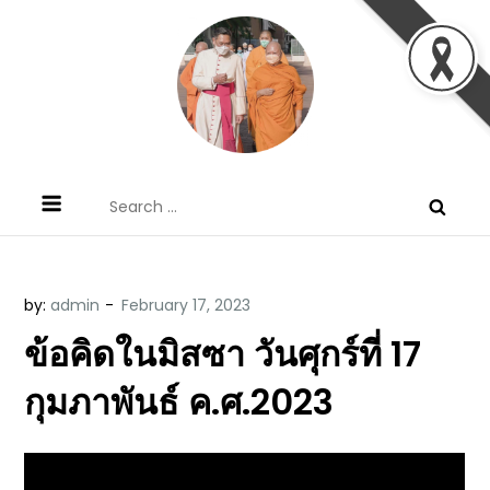
Skip
to
content
ข้อคิดบทเทศน์ประจำวัน โดย มงซินญอร์
ขอขอบคุณท่านที่เข้ามารับฟังพระวจนะพระเจ้า ขอพระเจ้า
Search
วิษณุ ธัญญอนันต์
ประทานพระพรแก่พวกท่านท้งหลายเทอญ
for:
by:
admin
ข้อคิดในมิสซา วันศุกร์ที่ 17
กุมภาพันธ์ ค.ศ.2023