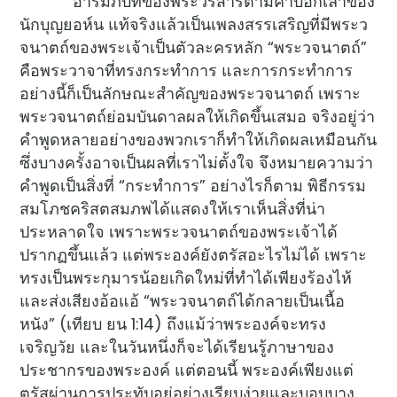
อารัมภบทของพระวรสารตามคำบอกเล่าของ
นักบุญยอห์น แท้จริงแล้วเป็นเพลงสรรเสริญที่มีพระว
จนาตถ์ของพระเจ้าเป็นตัวละครหลัก “พระวจนาตถ์”
คือพระวาจาที่ทรงกระทำการ และการกระทำการ
อย่างนี้ก็เป็นลักษณะสำคัญของพระวจนาตถ์ เพราะ
พระวจนาตถ์ย่อมบันดาลผลให้เกิดขึ้นเสมอ จริงอยู่ว่า
คำพูดหลายอย่างของพวกเราก็ทำให้เกิดผลเหมือนกัน
ซึ่งบางครั้งอาจเป็นผลที่เราไม่ตั้งใจ จึงหมายความว่า
คำพูดเป็นสิ่งที่ “กระทำการ” อย่างไรก็ตาม พิธีกรรม
สมโภชคริสตสมภพได้แสดงให้เราเห็นสิ่งที่น่า
ประหลาดใจ เพราะพระวจนาตถ์ของพระเจ้าได้
ปรากฏขึ้นแล้ว แต่พระองค์ยังตรัสอะไรไม่ได้ เพราะ
ทรงเป็นพระกุมารน้อยเกิดใหม่ที่ทำได้เพียงร้องไห้
และส่งเสียงอ้อแอ้ “พระวจนาตถ์ได้กลายเป็นเนื้อ
หนัง” (เทียบ ยน 1:14) ถึงแม้ว่าพระองค์จะทรง
เจริญวัย และในวันหนึ่งก็จะได้เรียนรู้ภาษาของ
ประชากรของพระองค์ แต่ตอนนี้ พระองค์เพียงแต่
ตรัสผ่านการประทับอยู่อย่างเรียบง่ายและบอบบาง