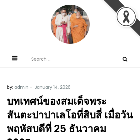
Skip
to
content
ข้อคิดบทเทศน์ประจำวัน โดย มงซินญอร์
ขอขอบคุณท่านที่เข้ามารับฟังพระวจนะพระเจ้า ขอพระเจ้า
Search
วิษณุ ธัญญอนันต์
ประทานพระพรแก่พวกท่านท้งหลายเทอญ
for:
by:
admin
บทเทศน์ของสมเด็จพระ
สันตะปาปาเลโอที่สิบสี่ เมื่อวัน
พฤหัสบดีที่ 25 ธันวาคม