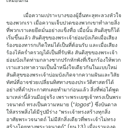
เหมือนกัน
เมื่อความเปราะบางของผู้อื่นทะลุทะลวงหัวใจ
ของพวกเรา เมื่อความเจ็บปวดของพวกเขาทำลายสิ่ง
ที่พวกเราเคยยึดมั่นอย่างแข็งทื่อ เมื่อนั้น สันติสุขก็ได้
เริ่มขึ้นแล้ว สันติสุขของพระเจ้าย่อมบังเกิดเมื่อเสียง
ร้องของทารกเกิดใหม่ได้เป็นที่ต้อนรับ และเมื่อเสียง
ร้องไห้คร่ำครวญได้เป็นที่รับฟัง สันติสุขของพระเจ้า
ย่อมบังเกิดท่ามกลางซากปรักหักพังที่เรียกร้องให้พวก
เราแสวงหาความเป็นน้ำหนึ่งใจเดียวกันในแบบใหม่
สันติสุขของพระเจ้าบ่อมบังเกิดจากความฝันและวิสัย
ทัศน์ที่อาจช่วยเปลี่ยนทิศทางของประวัติศาสตร์ได้
อย่างที่คำประกาศกเคยทำมาก่อนแล้ว สิ่งที่พ่อได้พูด
มาเหล่านี้ล้วนมีอยู่จริง เพราะพระเยซูเจ้าทรงเป็นพระ
วจนาตถ์ ทรงเป็นความหมาย (“
logos
“) ซึ่งบันดาล
ให้สรรพสิ่งได้มีรูปมีร่าง “พระเจ้าทรงสร้างทุกสิ่ง
อาศัยพระวจนาตถ์ ไม่มีสักสิ่งเดียวที่พระเจ้าไม่ทรง
สร้างโดยทางพระวจนาตถ์” (ยน 1:3) เมื่อเรามองดู