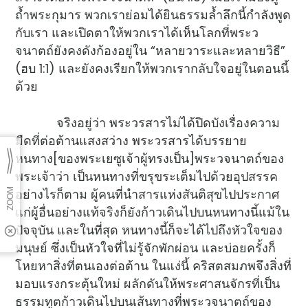
ถ้ำพระกุมาร พวกเราย่อมได้ยินธรรมล้ำลึกนี้กำลังพูด
กับเรา และเปิดตาให้พวกเราได้เห็นโลกที่พระว
จนาตถ์ยังคงดังก้องอยู่ใน “หลายวาระและหลายวิธี”
(ฮบ 1:1) และยังคงเรียกให้พวกเรากลับใจอยู่ในตอนนี้
ด้วย
จริงอยู่ว่า พระวรสารไม่ได้ปิดบังเรื่องความ
มืดที่ต่อต้านแสงสว่าง พระวรสารได้บรรยาย
หนทาง[ของพระเยซูเจ้าผู้ทรงเป็น]พระวจนาตถ์ของ
พระเจ้าว่า เป็นหนทางที่ขรุขระเต็มไปด้วยอุปสรรค
อย่างไรก็ตาม ผู้คนที่นำสารแห่งสันติสุขไปประกาศ
แก่ผู้อื่นอย่างแท้จริงก็ยังก้าวเดินไปบนหนทางนี้แม้ใน
ปัจจุบัน และในที่สุด หนทางนี้ก็จะได้ไปถึงหัวใจของ
มนุษย์ ซึ่งเป็นหัวใจที่ไม่รู้จักพักผ่อน และบ่อยครั้งก็
โหยหาสิ่งที่ตนเองต่อต้าน ในแง่นี้ คริสตสมภพจึงสิ่งที่
มอบแรงกระตุ้นใหม่ ผลักดันให้พระศาสนจักรที่เป็น
ธรรมทูตก้าวเดินไปบนเส้นทางที่พระวจนาตถ์ของ