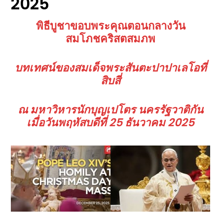
2025
พิธีบูชาขอบพระคุณตอนกลางวัน
สมโภชคริสตสมภพ
บทเทศน์ของสมเด็จพระสันตะปาปาเลโอที่
สิบสี่
ณ มหาวิหารนักบุญเปโตร นครรัฐวาติกัน
เมื่อวันพฤหัสบดีที่
25 ธันวาคม 2025