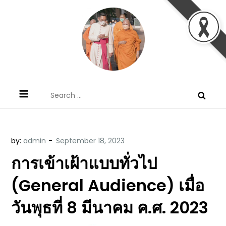
Skip
to
content
ข้อคิดบทเทศน์ประจำวัน โดย มงซินญอร์
ขอขอบคุณท่านที่เข้ามารับฟังพระวจนะพระเจ้า ขอพระเจ้า
Search
วิษณุ ธัญญอนันต์
ประทานพระพรแก่พวกท่านท้งหลายเทอญ
for:
by:
admin
การเข้าเฝ้าแบบทั่วไป
(General Audience) เมื่อ
วันพุธที่ 8 มีนาคม ค.ศ. 2023