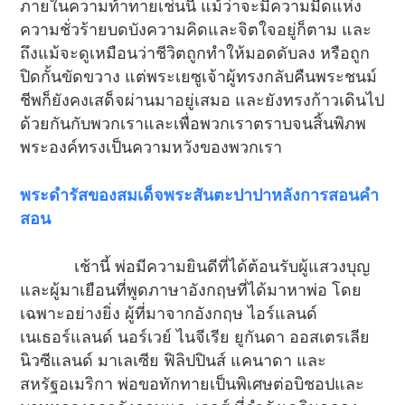
ภายในความท้าทายเช่นนี้ แม้ว่าจะมีความมืดแห่ง
ความชั่วร้ายบดบังความคิดและจิตใจอยู่ก็ตาม และ
ถึงแม้จะดูเหมือนว่าชีวิตถูกทำให้มอดดับลง หรือถูก
ปิดกั้นขัดขวาง แต่พระเยซูเจ้าผู้ทรงกลับคืนพระชนม์
ชีพก็ยังคงเสด็จผ่านมาอยู่เสมอ และยังทรงก้าวเดินไป
ด้วยกันกับพวกเราและเพื่อพวกเราตราบจนสิ้นพิภพ
พระองค์ทรงเป็นความหวังของพวกเรา
พระดำรัสของสมเด็จพระสันตะปาปาหลังการสอนคำ
สอน
เช้านี้ พ่อมีความยินดีที่ได้ต้อนรับผู้แสวงบุญ
และผู้มาเยือนที่พูดภาษาอังกฤษที่ได้มาหาพ่อ โดย
เฉพาะอย่างยิ่ง ผู้ที่มาจากอังกฤษ ไอร์แลนด์
เนเธอร์แลนด์ นอร์เวย์ ไนจีเรีย ยูกันดา ออสเตรเลีย
นิวซีแลนด์ มาเลเซีย ฟิลิปปินส์ แคนาดา และ
สหรัฐอเมริกา พ่อขอทักทายเป็นพิเศษต่อบิชอปและ