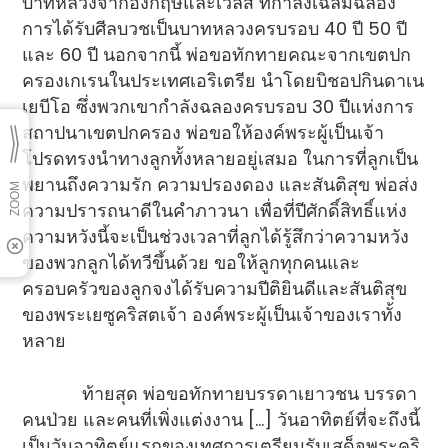
บาทหลวงจากอังกฤษและเวลส์ ที่กำลังเฉลิมฉลอง
การได้รับศีลบวชเป็นบาทหลวงครบรอบ 40 ปี 50 ปี
และ 60 ปี นอกจากนี้ พ่อขอทักทายคณะจากเขตปก
ครองเกเรนในประเทศเอริเตรีย นำโดยบิชอปกินดาเน
เยบีโอ ซึ่งพวกเขากำลังฉลองครบรอบ 30 ปีแห่งการ
สถาปนาเขตปกครอง พ่อขอให้องค์พระผู้เป็นเจ้า
โปรดทรงนำทางลูกทั้งหลายอยู่เสมอ ในการที่ลูกเป็น
พยานถึงความรัก ความปรองดอง และสันติสุข พ่อส่ง
ความปรารถนาดีในคำภาวนา เพื่อที่ปีศักดิ์สิทธิ์แห่ง
ความหวังนี้จะเป็นช่วงเวลาที่ลูกได้รู้สึกว่าความหวัง
ของพวกลูกได้ทวีขึ้นด้วย ขอให้ลูกทุกคนและ
ครอบครัวของลูกจงได้รับความปีติยินดีและสันติสุข
ของพระเยซูคริสตเจ้า องค์พระผู้เป็นเจ้าของเราทั้ง
หลาย
ท้ายสุด พ่อขอทักทายบรรดาเยาวชน บรรดา
คนป่วย และคนที่เพิ่งแต่งงาน […] วันอาทิตย์ที่จะถึงนี้
เป็นวันอาทิตย์แรกของเทศการเตรียมรับเสด็จพระคริ