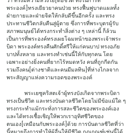
ว่า ทรงมีความห่วงใย[ต่อชีวิต ทั้งในการที่
พระองค์]ทรงเยียวยาคนป่วย ทรงฟื้นฟูบาดแผลทั้ง
ฝ่ายกายและฝ่ายจิตให้กลับดีขึ้นอีกครั้ง และทรง
ประทานชีวิตกลับคืนสู่ผู้ตาย ซึ่งการที่พระบุตรผู้รับ
สภาพมนุษย์ได้ทรงกระทำสิ่งต่าง ๆ เหล่านี้ ก็ล้วน
เป็นการที่พระองค์ทรงเผยโฉมหน้าของพระเจ้าพระ
บิดา พระองค์ทรงคืนศักดิ์ศรีให้แก่คนบาป ทรงอภัย
บาปทั้งหลาย และทรงทำเช่นนี้ให้กับทุกคน โดย
เฉพาะอย่างยิ่งคนที่ยากไร้หมดหวัง คนที่ถูกกีดกัน
รวมถึงคน[ต่างชาติและคนมีมลทิน]ที่ห่างไกลจาก
พระสัญญาแห่งความรอดของพระองค์
พระเยซูคริสตเจ้าผู้ทรงบังเกิดจากพระบิดา
ทรงเป็นชีวิต และทรงบันดาลชีวิตโดยไม่มีข้อแม้ใด ๆ
ทรงกระทำแม้กระทั่งการสละชีวิตของพระองค์เอง
และได้ทรงเชื้อเชิญให้พวกเราอุทิศชีวิตของ
ตนเอง[เหมือนกับพระองค์]ด้วย การบันดาลชีวิตที่ว่า
นี้หมายถึงการทำให้ผู้อื่นให้มีชีวิต กฎเกณฑ์เช่นนี้ได้