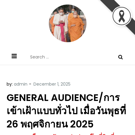
Skip
to
content
ข้อคิดบทเทศน์ประจำวัน โดย มงซินญอร์
ขอขอบคุณท่านที่เข้ามารับฟังพระวจนะพระเจ้า ขอพระเจ้า
Search
วิษณุ ธัญญอนันต์
ประทานพระพรแก่พวกท่านท้งหลายเทอญ
for:
by:
admin
GENERAL AUDIENCE/การ
เข้าเฝ้าแบบทั่วไป เมื่อวันพุธที่
26 พฤศจิกายน 2025