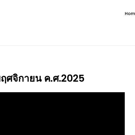
Hom
ำวัน โดย มงซินญอร์ วิษณุ ธัญญอน
วจนะพระเจ้า ขอพระเจ้าประทานพระพรแก่พวกท่านท้งหลายเทอญ
2 พฤศจิกายน ค.ศ.2025