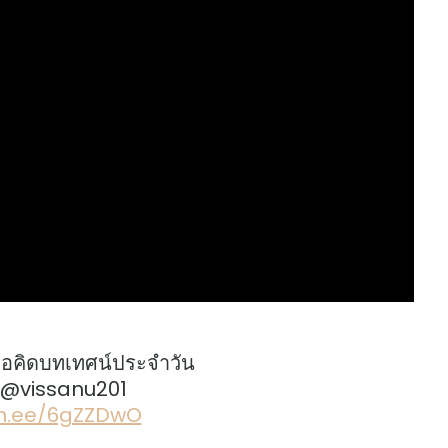
้อคิดบทเทศน์ประจำวัน
: @vissanu201
lin.ee/6gZZDwO