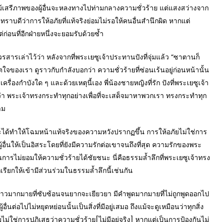
ม้เสรีภาพของผู้อื่นจะหลงทางไปท่ามกลางความชั่วร้าย แต่แสงสว่างจาก
ทราบดีว่าการให้อภัยที่แท้จริงย่อมไม่รอให้คนอื่นสำนึกผิด หากแต่
ก่อนที่อีกฝ่ายหนึ่งจะยอมรับด้วยซ้ำ
สารเล่าไว้ว่า หลังจากที่พระเยซูเจ้าประทานปังที่จุ่มแล้ว “ซาตานก็
จของเรา ดูราวกับกำลังบอกว่า ความชั่วร้ายที่ซ่อนเร้นอยู่ก่อนหน้านั้น
รื่องกำบังใด ๆ และด้วยเหตุนี้เอง พี่น้องชายหญิงที่รัก ปังที่พระเยซูเจ้า
ว่า พระเจ้าทรงกระทำทุกอย่างเพื่อที่จะเสด็จมาหาพวกเรา ทรงกระทำทุก
าม
ทำให้โฉมหน้าแท้จริงของความหวังปรากฏขึ้น การให้อภัยไม่ใช่การ
อื่นให้เป็นอิสระโดยที่ยังมีความรักต่อเขาจนถึงที่สุด ความรักของพระ
การไม่ยอมให้ความชั่วร้ายได้ชัยชนะ นี่คือธรรมล้ำลึกที่พระเยซูเจ้าทรง
เรียกให้เข้ามีส่วนร่วมในธรรมล้ำลึกนี้เช่นกัน
มากมายที่ซับซ้อนจนยากจะเยียวยา มีคำพูดมากมายที่ไม่ถูกพูดออกไป
่อไปไม่หยุดหย่อนนั้นเป็นสิ่งที่มีอยู่เสมอ ถึงแม้จะดูเหมือนว่าทุกสิ่ง
ม่ใช่การปฏิเสธว่าความชั่วร้าย[ไม่มีอยู่จริง] หากแต่เป็นการป้องกันไม่