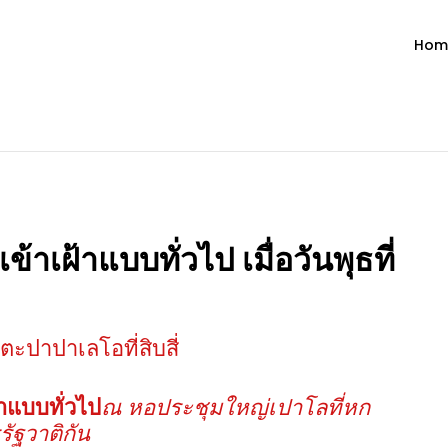
Hom
ำวัน โดย มงซินญอร์ วิษณุ ธัญญอน
วจนะพระเจ้า ขอพระเจ้าประทานพระพรแก่พวกท่านท้งหลายเทอญ
ฝ้าแบบทั่วไป เมื่อวันพุธที่
ะปาปาเลโอที่สิบสี่
้าแบบทั่วไป
ณ หอประชุมใหญ่เปาโลที่หก
ัฐวาติกัน