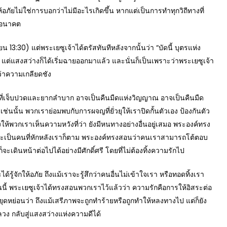
ให้อภัยไม่ใช่การบอกว่าไม่มีอะไรเกิดขึ้น หากแต่เป็นการทำทุกวิถีทางที่
นดอนาคต
0) แต่พระเยซูเจ้าได้ตรัสทันทีหลังจากนั้นว่า “บัดนี้ บุตรแห่ง
ืน แต่แสงสว่างก็ได้เริ่มฉายออกมาแล้ว และนั่นก็เป็นเพราะว่าพระเยซูเจ้า
กว่าความเกลียดชัง
ที่เจ็บปวดและยากลำบาก อาจเป็นคืนมืดแห่งวิญญาณ อาจเป็นคืนมืด
่นนั้น พวกเราย่อมพบกับการผจญที่ยั่วยุให้เราปิดกั้นตัวเอง ป้องกันตัว
ให้พวกเราเห็นความหวังที่ว่า ยังมีหนทางอย่างอื่นอยู่เสมอ พระองค์ทรง
ขาจะเป็นคนที่หักหลังเราก็ตาม พระองค์ทรงสอนว่าคนเราสามารถโต้ตอบ
จะเดินหน้าต่อไปได้อย่างมีศักดิ์ศรี โดยที่ไม่ต้องทิ้งความรักไป
กให้อภัย ถึงแม้เราจะรู้สึกว่าคนอื่นไม่เข้าใจเรา หรือทอดทิ้งเรา
ี้ พระเยซูเจ้าได้ทรงสอนพวกเราไว้แล้วว่า ความรักคือการให้อิสระต่อ
่หยุดหย่อนว่า ถึงแม้เสรีภาพจะถูกทำร้ายหรือถูกทำให้หลงทางไป แต่ก็ยัง
วง กลับสู่แสงสว่างแห่งความดีได้