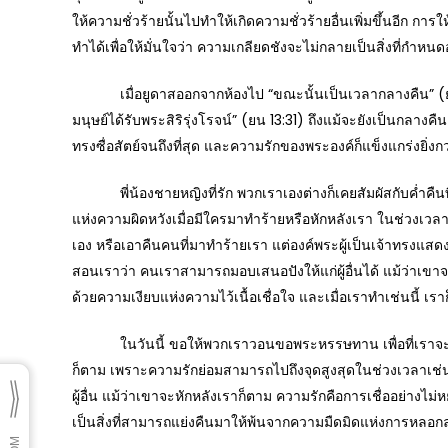
ให้ความชั่วร้ายนั้นไปทำให้เกิดความชั่วร้ายอื่นเพิ่มขึ้นอีก การ
ทำได้เพื่อให้มั่นใจว่า ความเกลียดชังจะไม่กลายเป็นสิ่งที่กำห
เมื่อยูดาสออกจากห้องไป “ขณะนั้นเป็นเวลากลางคืน” (ยน 13:3
มนุษย์ได้รับพระสิริรุ่งโรจน์” (ยน 13:31) ถึงแม้จะยังเป็นกลางค
ทรงซื่อสัตย์จนถึงที่สุด และความรักของพระองค์ก็แข็งแกร่งยิ่ง
พี่น้องชายหญิงที่รัก พวกเราเองต่างก็เคยสัมผัสกับค่ำคืน
แห่งความผิดหวังเมื่อมีใครมาทำร้ายหรือหักหลังเรา ในช่วงเวลาเช
เอง หรือเอาคืนคนที่มาทำร้ายเรา แต่องค์พระผู้เป็นเจ้าทรงแสดง
สอนเราว่า คนเราสามารถมอบเสนอปังให้แก่ผู้อื่นได้ แม้ว่าเ
ด้วยความเงียบแห่งความไว้เนื้อเชื่อใจ และเมื่อเราทำเช่นนี้ เราก็
ในวันนี้ ขอให้พวกเราวอนขอพระหรรษทาน เพื่อที่เราจะได้รู้จั
ก็ตาม เพราะความรักย่อมสามารถไปถึงจุดสูงสุดในช่วงเวลาเช่นน
ผู้อื่น แม้ว่าเขาจะหักหลังเราก็ตาม ความรักคือการเชื่ออย่างไม
เป็นสิ่งที่สามารถแย่งคืนมาให้พ้นจากความมืดมิดแห่งการหลอกล