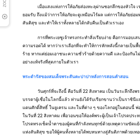
เมื่อแสงแห่งการให้อภัยส่องทะลุผ่านซอกลึกของหัวใจ เราก็จะไ
ยอมรับ ถึงแม้ว่าการให้อภัยจะดูเหมือนไร้ผล แต่การให้อภัยย่อมท
สันติสุข และทำให้เราทั้งหลายได้กลับคืนเป็นตัวเราเอง
การที่พระเยซูเจ้าทรงกระทำสิ่งเรียบง่าย คือการมอบเสนอปัง
ความรอดได้ หากว่าเราเลือกที่จะทำให้การหักหลังนี้กลายเป็นพื้น
ร้าย หากแต่ย่อมเอาชนะความชั่วร้ายด้วยความดี และป้องกันไม่ให้
อย่างแท้จริงที่สุดภายในตัวเรา
พระดำรัสของสมเด็จพระสันตะปาปาหลังการสอนคำสอน
วันศุกร์ที่จะถึงนี้ คือวันที่ 22 สิงหาคม เป็นวันระลึกถึ
บรรดาผู้เชื่อในโลกนี้แล้ว ท่านยังได้รับเรียกขานว่าเป็นราชิน
แดนศักดิ์สิทธิ์ ในยูเครน และในที่ต่าง ๆ ของโลกอยู่ในตอน
ในวันที่ 22 สิงหาคม เพื่อวอนขอให้องค์พระผู้เป็นเจ้าโปรดป
โปรดทรงเช็ดน้ำตาของผู้คนที่กำลังทนทุกข์ด้วยเหตุความขัดแย้
แห่งสันติสุข ขอให้ผู้คนทั้งหลายได้พบหนทางสู่สันติภาพด้วยเท