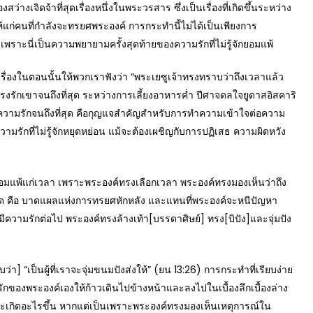
ิดจ้าที่สุดเรื่องหนึ่งในพระวรสาร ซึ่งเป็นเรื่องที่เกิดขึ้นระหว่าง
ให้แก่คนที่กำลังจะทรยศพระองค์ การกระทำนี้ไม่ได้เป็นเพียงการ
 เพราะนี่เป็นความพยายามครั้งสุดท้ายของความรักที่ไม่รู้จักยอมแพ้
รื่องในตอนนั้นให้พวกเราฟังว่า “พระเยซูเจ้าทรงทราบว่าถึงเวลาแล้ว
์ทรงรักเขาจนถึงที่สุด ระหว่างการเลี้ยงอาหารค่ำ ปีศาจดลใจยูดาสอิสคาริ
ความรักจนถึงที่สุด คือกุญแจสำคัญสำหรับการทำความเข้าใจต่อความ
วามรักที่ไม่รู้จักหยุดหย่อน แม้จะต้องเผชิญกับการปฏิเสธ ความผิดหวัง
พ้แก่เวลา เพราะพระองค์ทรงเลือกเวลา พระองค์ทรงมองเห็นว่าถึง
่สุด คือ บาดแผลแห่งการทรยศหักหลัง และแทนที่พระองค์จะหนีปัญหา
ความรักต่อไป พระองค์ทรงล้างเท้า[บรรดาศิษย์] ทรง[บิปัง]และจุ่มปัง
เป็นผู้ที่เราจะจุ่มขนมปังส่งให้” (ยน 13:26) การกระทำที่เรียบง่าย
มรักของพระองค์เองให้ก้าวเดินไปข้างหน้าและลงไปในเบื้องลึกเบื้องล่าง
จะเกิดอะไรขึ้น หากแต่เป็นเพราะพระองค์ทรงมองเห็นเหตุการณ์ใน