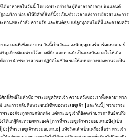
มาหาพ่อในวันนี้ โดยเฉพาะอย่างยิ่ง ผู้ที่มาจากอังกฤษ ฟินแลนด์
ฐอเมริกา พ่อขอให้ปีศักดิ์สิทธิ์นี้จงเป็นช่วงเวลาแห่งการเยียวยาและการ
ะทานพละกำลัง ความรัก และสันติสุข แก่ลูกทุกคนในที่นี้และครอบครัว
นที่เพิ่งแต่งงาน วันนี้เป็นวันฉลองนักบุญเบอร์นาร์ดแห่งแกลร์
ริญเกียรติแม่พระไว้อย่างดียิ่ง และท่านยังเป็นแรงบันดาลใจให้เกิด
ไรคือการนำพระวรสารมาปฏิบัติในชีวิต ขอให้แบบอย่างของท่านจงเป็น
ดิ์สิทธิ์ในหัวข้อ “พระเยซูคริสตเจ้า ความหวังของเราทั้งหลาย” พวก
์ และการกลับคืนพระชนม์ชีพของพระเยซูเจ้า [และวันนี้] พวกเราจะ
่าพระองค์จะถูกทรยศหักหลัง แต่พระเยซูเจ้าก็ยังคงรักบรรดาศิษย์จนถึง
ให้แก่ผู้ที่จะทรยศพระองค์ [การที่พระเยซูเจ้าทรงมอบเสนอปัง]เป็น
ปัง[ที่พระเยซูเจ้าทรงมอบเสนอ] แท้จริงแล้วเป็นเครื่องสื่อว่า พระเจ้า
แก่พวกเรา พระเยซูเจ้าไม่ได้ทรงปฏิเสธว่าความชั่วร้ายไม่มีอยู่จริง