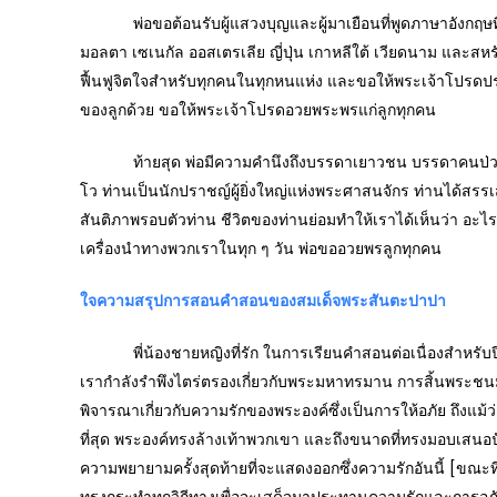
พ่อขอต้อนรับผู้แสวงบุญและผู้มาเยือนที่พูดภาษาอังกฤษที่ได้
มอลตา เซเนกัล ออสเตรเลีย ญี่ปุ่น เกาหลีใต้ เวียดนาม และสหรั
ฟื้นฟูจิตใจสำหรับทุกคนในทุกหนแห่ง และขอให้พระเจ้าโปรดปร
ของลูกด้วย ขอให้พระเจ้าโปรดอวยพระพรแก่ลูกทุกคน
ท้ายสุด พ่อมีความคำนึงถึงบรรดาเยาวชน บรรดาคนป่วย และค
โว ท่านเป็นนักปราชญ์ผู้ยิ่งใหญ่แห่งพระศาสนจักร ท่านได้สรรเส
สันติภาพรอบตัวท่าน ชีวิตของท่านย่อมทำให้เราได้เห็นว่า อะ
เครื่องนำทางพวกเราในทุก ๆ วัน พ่อขออวยพรลูกทุกคน
ใจความสรุปการสอนคำสอนของสมเด็จพระสันตะปาปา
พี่น้องชายหญิงที่รัก ในการเรียนคำสอนต่อเนื่องสำหรับปีศัก
เรากำลังรำพึงไตร่ตรองเกี่ยวกับพระมหาทรมาน การสิ้นพระชนม
พิจารณาเกี่ยวกับความรักของพระองค์ซึ่งเป็นการให้อภัย ถึงแม้ว
ที่สุด พระองค์ทรงล้างเท้าพวกเขา และถึงขนาดที่ทรงมอบเสนอปัง
ความพยายามครั้งสุดท้ายที่จะแสดงออกซึ่งความรักอันนี้ [ขณะที่]
ทรงกระทำทุกวิถีทางเพื่อจะเสด็จมาประทานความรักและการอภัยให้