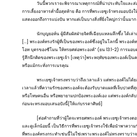
วันนี้พวกเราจะพิจารณาเหตุการณ์ที่น่าประทับใจและส่องสว่างเจ
การเลี้ยงอาหารค่ำมื้อสุดท้าย คือ การที่พระเยซูเจ้าทรงมอบปัง
แสดงออกถึงการแบ่งปัน หากแต่เป็นบางสิ่งที่ยิ่งใหญ่กว่านั้นมาก
นักบุญยอห์น ผู้มีสัมผัสฝ่ายจิตที่เฉียบแหลมลึกซึ้ง ได้เล่าเ
[…] พระองค์ทรงรักผู้ที่เป็นของพระองค์ซึ่งอยู่ในโลกนี้ พระองค
โอท บุตรของซีโมน ให้ทรยศต่อพระองค์” (ยน 13:1-2) การมอบ
รู้สึกนึกคิดของพระเยซูเจ้า [เหตุว่า]พระหฤทัยของพระองค์เป็นค
หรือแม้กระทั่งการเนรคุณ
พระเยซูเจ้าทรงทราบว่าถึงเวลาแล้ว แต่พระองค์ไม่ได้ยอมแ
เวลาแล้วที่ความรักของพระองค์จะต้องรับบาดแผลที่เจ็บปวดที
หรือโทษคนอื่น หรือพยายามปกป้องพระองค์เอง แต่พระองค์กลับมี
ก่อนจะทรงมอบเสนอปังนี้[ให้แก่บรรดาศิษย์]
[ต่อคำถามที่ว่าผู้ใดจะทรยศพระองค์ พระเยซูเจ้าทรงตอบว่า] “
และดูเล็กน้อยนี้ เป็นวิธีการที่พระเยซูเจ้าทรงใช้เพื่อนำพาควา
ที่พระองค์ทรงกระทำเช่นนี้ไม่ใช่เพราะพระองค์ไม่ทรงทราบว่า