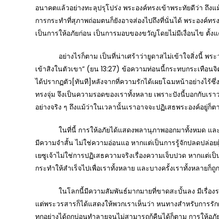
อนาคตแล้วอย่างทะลุปรุโปร่ง พระองค์ทรงเข้าพระทัยดีว่า ถึงแ
การกระทำที่สุภาพถ่อมตนก็ยังอาจส่องไปถึงที่นั่นได้ พระองค์ทรง
เป็นการให้อภัยก่อน เป็นการมอบของขวัญโดยไม่มีเงื่อนไข ตั้งแต่
อย่างไรก็ตาม เป็นที่น่าเศร้าว่ายูดาสไม่เข้าใจสิ่งนี้ พระวร
เข้าสิงในตัวเขา” (ยน 13:27) ข้อความท่อนนี้กระทบกระเทือนจิตใ
ได้ปรากฏตัว[ทันที]หลังจากที่ความรักได้เผยโฉมหน้าอย่างไร้ซึ่งเค
ทรงจุ่ม จึงเป็นความรอดของเราทั้งหลาย เพราะปังนี้บอกกับเรา
อย่างจริง ๆ ถึงแม้ว่าในเวลานั้นเราอาจจะปฏิเสธพระองค์อยู่ก็ต
ในที่นี้ การให้อภัยได้แสดงพลานุภาพออกมาทั้งหมด และได้
มีความจำสั้น ไม่ใช่ความอ่อนแอ หากแต่เป็นการรู้จักปลดปล่อยผู้
เยซูเจ้าไม่ใช่การปฏิเสธความจริงเรื่องความเจ็บปวด หากแต่เป็น
กระทำให้สำเร็จไปเพื่อเราทั้งหลาย และบางครั้งเราทั้งหลายก็ถูก
ในโลกนี้มีความสัมพันธ์มากมายที่ขาดสะบั้นลง มีเรื่องราว
แต่พระวรสารก็ได้แสดงให้พวกเราเห็นว่า หนทางสำหรับการรักผู้อื่นต
ทุกอย่างได้ถูกบ่อนทำลายจนไม่สามารถกู้คืนได้ก็ตาม การให้อภัยไ