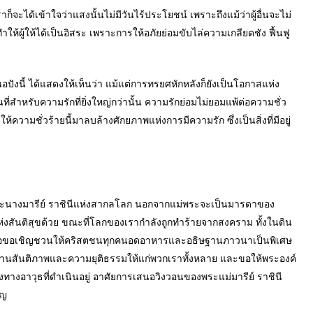
ด้เข้าใจว่าแสงนั้นไม่มีวันไร้ประโยชน์ เพราะถึงแม้ว่าผู้อื่นจะไม่
ำให้ผู้ให้ได้เป็นอิสระ เพราะการให้อภัยย่อมขับไล่ความเกลียดชัง ฟื้นฟู
นี้ ได้แสดงให้เห็นว่า แม้แต่การทรยศหักหลังก็ยังเป็นโอกาสแห่ง
ที่สำหรับความรักที่ยิ่งใหญ่กว่านั้น ความรักย่อมไม่ยอมแพ้ต่อความชั่ว
ความชั่วร้ายนี้มาลบล้างศักยภาพแห่งการมีความรัก ซึ่งเป็นสิ่งที่มีอยู่
งพระนางมารีย์ ราชินีแห่งสากลโลก นอกจากแม่พระจะเป็นมารดาของ
ีแห่งสันติสุขด้วย ขณะที่โลกของเรากำลังถูกทำร้ายจากสงคราม ทั้งในดิน
นี้ พ่อขอเชิญชวนให้คริสตชนทุกคนอดอาหารและอธิษฐานภาวนาเป็นพิเศษ
ระทานสันติภาพและความยุติธรรมให้แก่พวกเราทั้งหลาย และขอให้พระองค์
งทางอาวุธที่ดำเนินอยู่ อาศัยการเสนอวิงวอนของพระแม่มารีย์ ราชินี
อญ