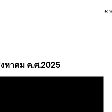
Hom
ำวัน โดย มงซินญอร์ วิษณุ ธัญญอน
วจนะพระเจ้า ขอพระเจ้าประทานพระพรแก่พวกท่านท้งหลายเทอญ
 สิงหาคม ค.ศ.2025