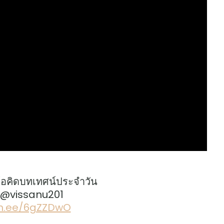
้อคิดบทเทศน์ประจำวัน
: @vissanu201
lin.ee/6gZZDwO