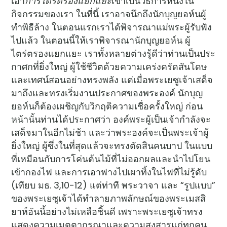
เอา
การไตร่ตรองแยกแยะ
เข้าเป็นวิธีการหนึ่งใน
กิจกรรมของเรา ในที่นี้ เราอาจนึกถึงนักบุญยอห์นผู้
ทำพิธีล้าง ในตอนแรกเราได้พิจารณาแม่พระผู้รับฟัง
ไปแล้ว ในตอนนี้ให้เราพิจารณานักบุญยอห์น ผู้
ไตร่ตรองแยกแยะ เราทั้งหลายต่างรู้ดีว่าท่านเป็นประ
กาศกที่ยิ่งใหญ่ ผู้ใช้ชีวิตด้วยความเคร่งครัดสันโดษ
และเทศน์สอนอย่างทรงพลัง แต่เมื่อพระเยซูเจ้าเสด็จ
มาถึงและทรงเริ่มงานประกาศของพระองค์ นักบุญ
ยอห์นก็ต้องเผชิญกับวิกฤติความเชื่อครั้งใหญ่ ก่อน
หน้านั้นท่านได้ประกาศว่า องค์พระผู้เป็นเจ้ากำลังจะ
เสด็จมาในอีกไม่ช้า และว่าพระองค์จะเป็นพระเจ้าผู้
ยิ่งใหญ่ ผู้ซึ่งในที่สุดแล้วจะทรงตัดสินคนบาป ในแบบ
ที่เหมือนกับการโค่นต้นไม้ที่ไม่ออกผลและนำไปโยน
เข้ากองไฟ และการเอาฟางไปเผาทิ้งในไฟที่ไม่รู้ดับ
(เทียบ มธ. 3,10-12) แต่ท่าที พระวาจา และ “รูปแบบ”
ของพระเยซูเจ้าได้ทำลายภาพลักษณ์ของพระเมสสิ
ยาห์อันนี้อย่างไม่เหลือชิ้นดี เพราะพระเยซูเจ้าทรง
แสดงความเมตตากรุณาและความสงสารแก่ทุกคน