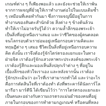
เกณฑ์ต่าง ๆ ก็เพียงพอแล้ว และยังจะช่วยให้เราพ้น
จากการผจญที่ยั่วยุให้เราทำงานต่อไปในแบบเดิมซ้ำ
ๆ เหมือนที่เคยทำกันมา ซึ่งการผจญนี้มีอยู่ในการ
ทำงานของสันตะสำนักด้วย สิ่งต่าง ๆ ข้างต้นล้วน
ทำให้เราไม่อาจรับรู้ได้ว่า ความล้ำลึกของพระเจ้า
เป็นสิ่งที่อยู่เหนือเราเสมอ และว่าชีวิตของผู้คนตลอด
จนโลกรอบตัวเราย่อมอยู่เหนือกรอบความคิดและ
ทฤษฎีต่าง ๆ เสมอ ชีวิตเป็นสิ่งที่อยู่เหนือกรอบความ
คิด ดังนั้น เราจึงต้องรู้จักไตร่ตรองแยกแยะในทาง
ฝ่ายจิต เราต้องรู้จักแสวงหาพระประสงค์ของพระเจ้า
เราต้องรู้สึกและมองเห็นสิ่งปลุกเร้าต่าง ๆ ที่อยู่ใน
เบื้องลึกของหัวใจเราเอง และหลังจากนั้น เราต้อง
รู้จักประเมินว่า อะไรที่เราสามารถทำได้ และว่าอะไร
คือการตัดสินใจที่เราต้องทำ ดังที่พระคาร์ดินัลการ์โล
มารีอา มาร์ตีนี ได้เขียนไว้ว่า “การไตร่ตรองแยกแยะ
เป็นคนละอย่างกับความเถรตรงแม่นยำของคนที่อยู่
ภายในกรอบของการทำตามกฎเกณฑ์ หรือคนที่หลง