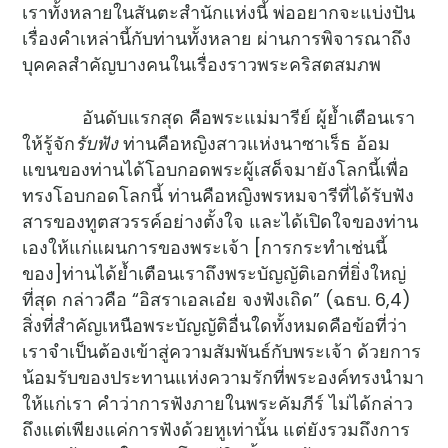
เราทั้งหลายในสันตะสำนักแห่งนี้ พ่ออยากจะแบ่งปัน
เรื่องคำเหล่านี้กับท่านทั้งหลาย ผ่านการพิจารณาถึง
บุคคลสำคัญบางคนในเรื่องราวพระคริสตสมภพ
อันดับแรกสุด คือพระแม่มารีย์ ผู้ย้ำเตือนเรา
ให้รู้จัก
รับฟัง
ท่านคือหญิงสาวแห่งนาซาเร็ธ อ้อม
แขนของท่านได้โอบกอดพระผู้เสด็จมายังโลกนี้เพื่อ
ทรงโอบกอดโลกนี้ ท่านคือหญิงพรหมจารีที่ได้รับฟัง
สารของทูตสวรรค์อย่างตั้งใจ และได้เปิดใจของท่าน
เองให้แก่แผนการของพระเจ้า [การกระทำเช่นนี้
ของ]ท่านได้ย้ำเตือนเราถึงพระบัญญัติเอกที่ยิ่งใหญ่
ที่สุด กล่าวคือ “อิสราเอลเอ๋ย จงฟังเถิด” (ฉธบ. 6,4)
สิ่งที่สำคัญเหนือพระบัญญัติอื่นใดทั้งหมดคือข้อที่ว่า
เราจำเป็นต้องเข้าสู่ความสัมพันธ์กับพระเจ้า ด้วยการ
น้อมรับของประทานแห่งความรักที่พระองค์ทรงนำมา
ให้แก่เรา คำว่าการฟังภายในพระคัมภีร์ ไม่ได้กล่าว
ถึงแต่เพียงแค่การฟังด้วยหูเท่านั้น แต่ยังรวมถึงการ