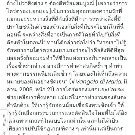
อ้างไปว่าสิ่งต่าง ๆ ต้องดีพร้อมสมบูรณ์ [เพราะว่าการ
ไตร่ตรองแยกแยะ]เป็นการปะทุออกของความรักที่
แยกแยะระหว่างสิ่งที่ดีกับสิ่งที่ดีกว่า ระหว่างสิ่งที่มี
ประโยชน์ในตัวของมันเองกับสิ่งที่มีประโยชน์ในที่นี่
ตอนนี้ ระหว่างสิ่งที่อาจเป็นการดีโดยทั่วไปกับสิ่งที่
ต้องทำในตอนนี้” ท่านได้กล่าวต่อไปว่า “หากเราไม่รู้
จักพยายามไตร่ตรองแยกแยะว่าอะไรคือสิ่งที่ดีที่สุด
บ่อยครั้งก็ย่อมจะทำให้ชีวิตแห่งการอภิบาลกลายเป็น
เรื่องซ้ำซากจำเจ อาจมีการทำศาสนกิจซ้ำ ๆ ทำท่า
ทางตามธรรมเนียมเดิมซ้ำ ๆ โดยมองไม่เห็นถึงความ
หมายของมันอย่างชัดเจน” (
Il Vangelo di Maria,
มิ
ลาน, 2008, หน้า 21) การไตร่ตรองแยกแยะย่อมจะ
ช่วยเหลือเราทั้งหลาย แม้แต่ในการทำงานของสันตะ
สำนักด้วย ให้เรารู้จักอ่อนน้อมเชื่อฟังพระจิตเจ้า ให้
เรารู้จักเลือกกระบวนการและตัดสินใจโดยที่ไม่ได้อิง
แต่เฉพาะเกณฑ์ในแบบโลกเท่านั้น และไม่ได้เป็น
เพียงการปรับใช้กฎเกณฑ์ต่าง ๆ เท่านั้น แต่เป็นการ